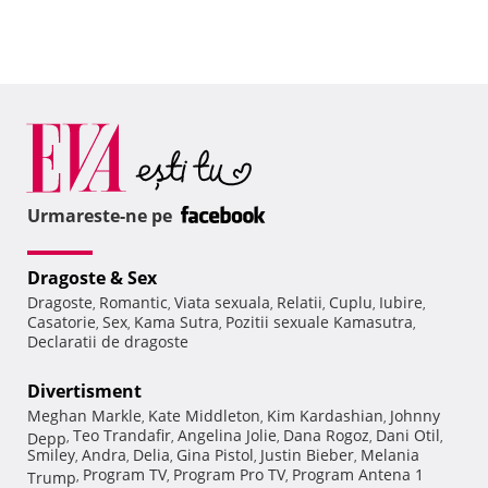
Urmareste-ne pe
Dragoste & Sex
Dragoste
Romantic
Viata sexuala
Relatii
Cuplu
Iubire
,
,
,
,
,
,
Casatorie
Sex
Kama Sutra
Pozitii sexuale Kamasutra
,
,
,
,
Declaratii de dragoste
Divertisment
Meghan Markle
Kate Middleton
Kim Kardashian
Johnny
,
,
,
Teo Trandafir
Angelina Jolie
Dana Rogoz
Dani Otil
Depp
,
,
,
,
,
Smiley
Andra
Delia
Gina Pistol
Justin Bieber
Melania
,
,
,
,
,
Program TV
Program Pro TV
Program Antena 1
Trump
,
,
,