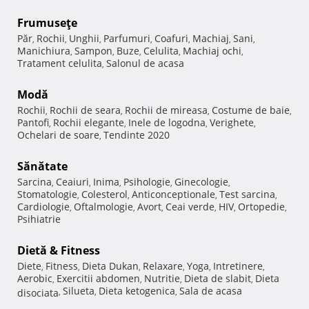
Frumuseţe
Păr
Rochii
Unghii
Parfumuri
Coafuri
Machiaj
Sani
,
,
,
,
,
,
,
Manichiura
Sampon
Buze
Celulita
Machiaj ochi
,
,
,
,
,
Tratament celulita
Salonul de acasa
,
Modă
Rochii
Rochii de seara
Rochii de mireasa
Costume de baie
,
,
,
,
Pantofi
Rochii elegante
Inele de logodna
Verighete
,
,
,
,
Ochelari de soare
Tendinte 2020
,
Sănătate
Sarcina
Ceaiuri
Inima
Psihologie
Ginecologie
,
,
,
,
,
Stomatologie
Colesterol
Anticonceptionale
Test sarcina
,
,
,
,
Cardiologie
Oftalmologie
Avort
Ceai verde
HIV
Ortopedie
,
,
,
,
,
,
Psihiatrie
Dietă & Fitness
Diete
Fitness
Dieta Dukan
Relaxare
Yoga
Intretinere
,
,
,
,
,
,
Aerobic
Exercitii abdomen
Nutritie
Dieta de slabit
Dieta
,
,
,
,
Silueta
Dieta ketogenica
Sala de acasa
disociata
,
,
,