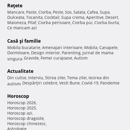
Reţete
Mancare
Paste
Ciorba
Peste
Sos
Salata
Cafea
Supa
,
,
,
,
,
,
,
,
Dulceata
Tocanita
Cocktail
Supa crema
Aperitive
Desert
,
,
,
,
,
,
Maioneza
Pilaf
Ciorba perisoare
Ciorba pui
Ciorba burta
,
,
,
,
,
Ce mancam azi
Casă şi familie
Mobila bucatarie
Amenajari interioare
Mobila
Canapele
,
,
,
,
Dormitoare
Design interior
Parenting
Jurnal de mama
,
,
,
Gravide
Femei curajoase
Autism
singura
,
,
,
Actualitate
Din culise
Interviu
Stirea zilei
Tema zilei
Iesirea din
,
,
,
,
Despărţiri celebre
Vesti Bune
Covid-19
Pandemie
autism
,
,
,
,
Horoscop
Horoscop 2026
,
Horoscop 2025
,
Horoscop azi
,
Horoscop dragoste
,
Horoscop chinezesc
,
Astrologie
,