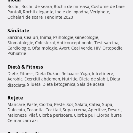
Rochii
Rochii de seara
Rochii de mireasa
Costume de baie
,
,
,
,
Pantofi
Rochii elegante
Inele de logodna
Verighete
,
,
,
,
Ochelari de soare
Tendinte 2020
,
Sănătate
Sarcina
Ceaiuri
Inima
Psihologie
Ginecologie
,
,
,
,
,
Stomatologie
Colesterol
Anticonceptionale
Test sarcina
,
,
,
,
Cardiologie
Oftalmologie
Avort
Ceai verde
HIV
Ortopedie
,
,
,
,
,
,
Psihiatrie
Dietă & Fitness
Diete
Fitness
Dieta Dukan
Relaxare
Yoga
Intretinere
,
,
,
,
,
,
Aerobic
Exercitii abdomen
Nutritie
Dieta de slabit
Dieta
,
,
,
,
Silueta
Dieta ketogenica
Sala de acasa
disociata
,
,
,
Reţete
Mancare
Paste
Ciorba
Peste
Sos
Salata
Cafea
Supa
,
,
,
,
,
,
,
,
Dulceata
Tocanita
Cocktail
Supa crema
Aperitive
Desert
,
,
,
,
,
,
Maioneza
Pilaf
Ciorba perisoare
Ciorba pui
Ciorba burta
,
,
,
,
,
Ce mancam azi