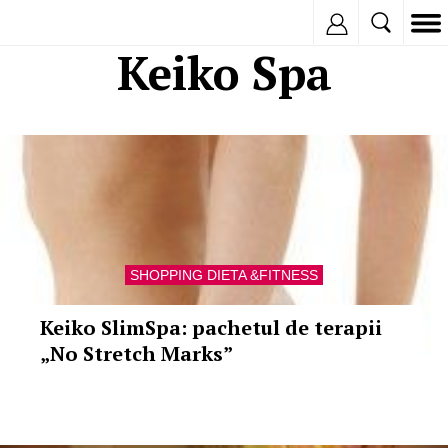
Inregistreaza
Keiko Spa
SHOPPING DIETA &FITNESS
Keiko SlimSpa: pachetul de terapii
„No Stretch Marks”