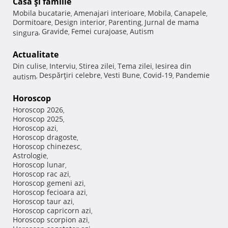
Casă şi familie
Mobila bucatarie
Amenajari interioare
Mobila
Canapele
,
,
,
,
Dormitoare
Design interior
Parenting
Jurnal de mama
,
,
,
Gravide
Femei curajoase
Autism
singura
,
,
,
Actualitate
Din culise
Interviu
Stirea zilei
Tema zilei
Iesirea din
,
,
,
,
Despărţiri celebre
Vesti Bune
Covid-19
Pandemie
autism
,
,
,
,
Horoscop
Horoscop 2026
,
Horoscop 2025
,
Horoscop azi
,
Horoscop dragoste
,
Horoscop chinezesc
,
Astrologie
,
Horoscop lunar
,
Horoscop rac azi
,
Horoscop gemeni azi
,
Horoscop fecioara azi
,
Horoscop taur azi
,
Horoscop capricorn azi
,
Horoscop scorpion azi
,