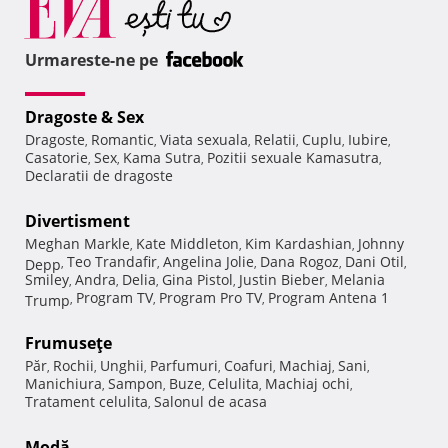
Urmareste-ne pe
Dragoste & Sex
Dragoste
Romantic
Viata sexuala
Relatii
Cuplu
Iubire
,
,
,
,
,
,
Casatorie
Sex
Kama Sutra
Pozitii sexuale Kamasutra
,
,
,
,
Declaratii de dragoste
Divertisment
Meghan Markle
Kate Middleton
Kim Kardashian
Johnny
,
,
,
Teo Trandafir
Angelina Jolie
Dana Rogoz
Dani Otil
Depp
,
,
,
,
,
Smiley
Andra
Delia
Gina Pistol
Justin Bieber
Melania
,
,
,
,
,
Program TV
Program Pro TV
Program Antena 1
Trump
,
,
,
Frumuseţe
Păr
Rochii
Unghii
Parfumuri
Coafuri
Machiaj
Sani
,
,
,
,
,
,
,
Manichiura
Sampon
Buze
Celulita
Machiaj ochi
,
,
,
,
,
Tratament celulita
Salonul de acasa
,
Modă