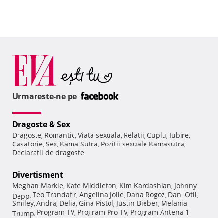
Urmareste-ne pe
Dragoste & Sex
Dragoste
Romantic
Viata sexuala
Relatii
Cuplu
Iubire
,
,
,
,
,
,
Casatorie
Sex
Kama Sutra
Pozitii sexuale Kamasutra
,
,
,
,
Declaratii de dragoste
Divertisment
Meghan Markle
Kate Middleton
Kim Kardashian
Johnny
,
,
,
Teo Trandafir
Angelina Jolie
Dana Rogoz
Dani Otil
Depp
,
,
,
,
,
Smiley
Andra
Delia
Gina Pistol
Justin Bieber
Melania
,
,
,
,
,
Program TV
Program Pro TV
Program Antena 1
Trump
,
,
,