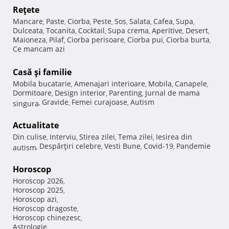
Reţete
Mancare
Paste
Ciorba
Peste
Sos
Salata
Cafea
Supa
,
,
,
,
,
,
,
,
Dulceata
Tocanita
Cocktail
Supa crema
Aperitive
Desert
,
,
,
,
,
,
Maioneza
Pilaf
Ciorba perisoare
Ciorba pui
Ciorba burta
,
,
,
,
,
Ce mancam azi
Casă şi familie
Mobila bucatarie
Amenajari interioare
Mobila
Canapele
,
,
,
,
Dormitoare
Design interior
Parenting
Jurnal de mama
,
,
,
Gravide
Femei curajoase
Autism
singura
,
,
,
Actualitate
Din culise
Interviu
Stirea zilei
Tema zilei
Iesirea din
,
,
,
,
Despărţiri celebre
Vesti Bune
Covid-19
Pandemie
autism
,
,
,
,
Horoscop
Horoscop 2026
,
Horoscop 2025
,
Horoscop azi
,
Horoscop dragoste
,
Horoscop chinezesc
,
Astrologie
,