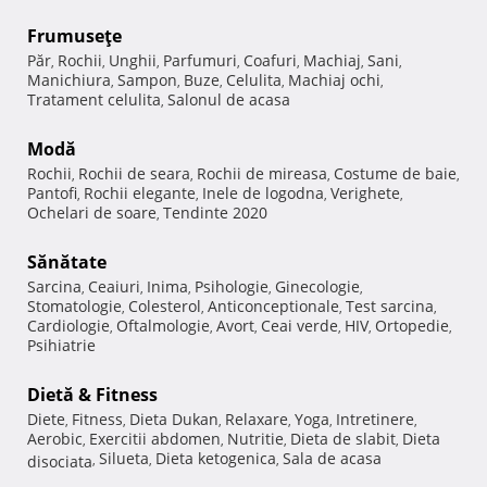
Frumuseţe
Păr
Rochii
Unghii
Parfumuri
Coafuri
Machiaj
Sani
,
,
,
,
,
,
,
Manichiura
Sampon
Buze
Celulita
Machiaj ochi
,
,
,
,
,
Tratament celulita
Salonul de acasa
,
Modă
Rochii
Rochii de seara
Rochii de mireasa
Costume de baie
,
,
,
,
Pantofi
Rochii elegante
Inele de logodna
Verighete
,
,
,
,
Ochelari de soare
Tendinte 2020
,
Sănătate
Sarcina
Ceaiuri
Inima
Psihologie
Ginecologie
,
,
,
,
,
Stomatologie
Colesterol
Anticonceptionale
Test sarcina
,
,
,
,
Cardiologie
Oftalmologie
Avort
Ceai verde
HIV
Ortopedie
,
,
,
,
,
,
Psihiatrie
Dietă & Fitness
Diete
Fitness
Dieta Dukan
Relaxare
Yoga
Intretinere
,
,
,
,
,
,
Aerobic
Exercitii abdomen
Nutritie
Dieta de slabit
Dieta
,
,
,
,
Silueta
Dieta ketogenica
Sala de acasa
disociata
,
,
,