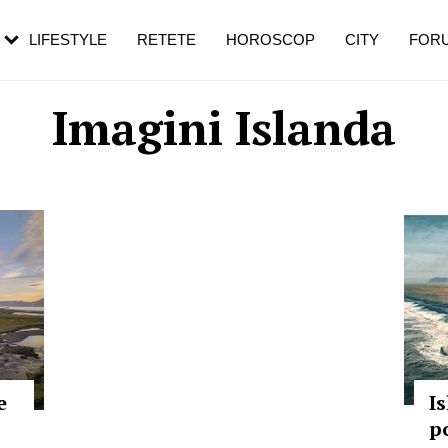
rezești mai des
Cât durează, cum te pregătești și cât
i în vârstă
de dureroasă este investigația
LIFESTYLE
RETETE
HOROSCOP
CITY
FOR
Imagini Islanda
e
I
p