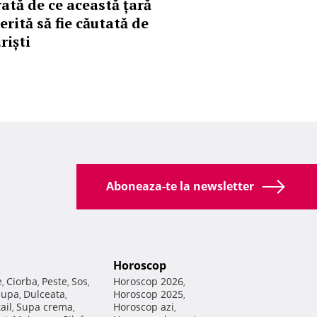
rată de ce această țară
erită să fie căutată de
riști
Aboneaza-te la newsletter
Horoscop
e
Ciorba
Peste
Sos
Horoscop 2026
,
,
,
,
,
Supa
Dulceata
Horoscop 2025
,
,
,
ail
Supa crema
Horoscop azi
,
,
,