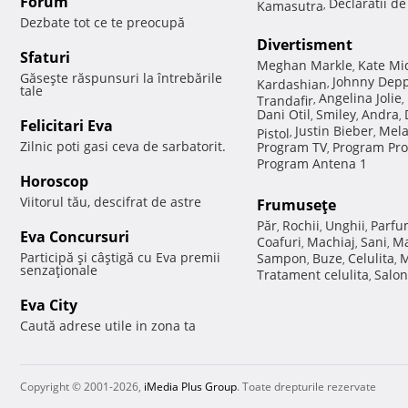
Forum
Declaratii d
Kamasutra
,
Dezbate tot ce te preocupă
Divertisment
Sfaturi
Meghan Markle
Kate Mi
,
Găseşte răspunsuri la întrebările
Johnny Dep
Kardashian
,
tale
Angelina Jolie
Trandafir
,
,
Dani Otil
Smiley
Andra
,
,
,
Felicitari Eva
Justin Bieber
Mela
Pistol
,
,
Zilnic poti gasi ceva de sarbatorit.
Program TV
Program Pro
,
Program Antena 1
Horoscop
Viitorul tău, descifrat de astre
Frumuseţe
Păr
Rochii
Unghii
Parfu
,
,
,
Eva Concursuri
Coafuri
Machiaj
Sani
Ma
,
,
,
Participă şi câştigă cu Eva premii
Sampon
Buze
Celulita
M
,
,
,
senzaţionale
Tratament celulita
Salon
,
Eva City
Caută adrese utile in zona ta
Copyright © 2001-2026,
iMedia Plus Group
. Toate drepturile rezervate