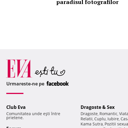
paradisul fotografilor
Urmareste-ne pe
Club Eva
Dragoste & Sex
Comunitatea unde eşti între
Dragoste
Romantic
Viat
,
,
prietene.
Relatii
Cuplu
Iubire
Cas
,
,
,
Kama Sutra
Pozitii sexu
,