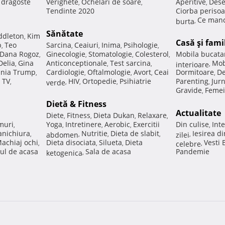
e dragoste
Verighete
Ochelari de soare
Aperitive
Dese
,
,
,
Tendinte 2020
Ciorba perisoa
Ce manc
burta
,
Sănătate
ddleton
Kim
,
Casă şi fami
p
Teo
Sarcina
Ceaiuri
Inima
Psihologie
,
,
,
,
,
Dana Rogoz
Ginecologie
Stomatologie
Colesterol
Mobila bucata
,
,
,
,
Delia
Gina
Anticonceptionale
Test sarcina
Mob
,
,
,
interioare
,
nia Trump
Cardiologie
Oftalmologie
Avort
Ceai
Dormitoare
De
,
,
,
,
,
 TV
HIV
Ortopedie
Psihiatrie
Parenting
Jur
,
verde
,
,
,
,
Gravide
Femei
,
Dietă & Fitness
Actualitate
Diete
Fitness
Dieta Dukan
Relaxare
,
,
,
,
muri
Yoga
Intretinere
Aerobic
Exercitii
Din culise
Inte
,
,
,
,
,
nichiura
Nutritie
Dieta de slabit
Iesirea d
,
abdomen
,
,
,
zilei
,
achiaj ochi
Dieta disociata
Silueta
Dieta
Vesti
,
,
,
celebre
,
ul de acasa
Sala de acasa
Pandemie
ketogenica
,