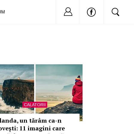
Nu ai cont?
Inregistreaza-
UM
CALATORII
slanda, un tărâm ca-n
ovești: 11 imagini care