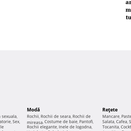
a
m
tu
Modă
Reţete
a sexuala
Rochii
Rochii de seara
Rochii de
Mancare
Past
,
,
,
,
atorie
Sex
Costume de baie
Pantofi
Salata
Cafea
,
,
mireasa
,
,
,
,
,
ale
Rochii elegante
Inele de logodna
Tocanita
Cockt
,
,
,