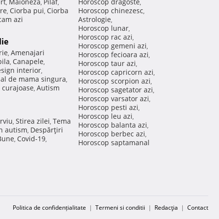
rt
Maioneza
Pilaf
Horoscop dragoste
,
,
,
,
re
Ciorba pui
Ciorba
Horoscop chinezesc
,
,
,
am azi
Astrologie
,
Horoscop lunar
,
Horoscop rac azi
,
lie
Horoscop gemeni azi
,
rie
Amenajari
,
Horoscop fecioara azi
,
ila
Canapele
,
,
Horoscop taur azi
,
sign interior
,
Horoscop capricorn azi
,
nal de mama singura
,
Horoscop scorpion azi
,
 curajoase
Autism
,
Horoscop sagetator azi
,
Horoscop varsator azi
,
Horoscop pesti azi
,
Horoscop leu azi
,
rviu
Stirea zilei
Tema
,
,
Horoscop balanta azi
,
in autism
Despărţiri
,
Horoscop berbec azi
,
 Bune
Covid-19
,
,
Horoscop saptamanal
Politica de confidențialitate
|
Termeni si conditii
|
Redacţia
|
Contact