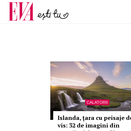
și 60 de ani. De ce te t
Carieră
pe măsură ce înaintez
Actualitate
CALATORII
Islanda, țara cu peisaje d
vis: 32 de imagini din