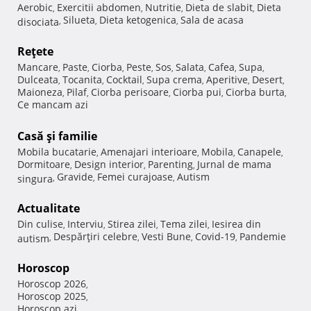
Aerobic
Exercitii abdomen
Nutritie
Dieta de slabit
Dieta
,
,
,
,
Silueta
Dieta ketogenica
Sala de acasa
disociata
,
,
,
Reţete
Mancare
Paste
Ciorba
Peste
Sos
Salata
Cafea
Supa
,
,
,
,
,
,
,
,
Dulceata
Tocanita
Cocktail
Supa crema
Aperitive
Desert
,
,
,
,
,
,
Maioneza
Pilaf
Ciorba perisoare
Ciorba pui
Ciorba burta
,
,
,
,
,
Ce mancam azi
Casă şi familie
Mobila bucatarie
Amenajari interioare
Mobila
Canapele
,
,
,
,
Dormitoare
Design interior
Parenting
Jurnal de mama
,
,
,
Gravide
Femei curajoase
Autism
singura
,
,
,
Actualitate
Din culise
Interviu
Stirea zilei
Tema zilei
Iesirea din
,
,
,
,
Despărţiri celebre
Vesti Bune
Covid-19
Pandemie
autism
,
,
,
,
Horoscop
Horoscop 2026
,
Horoscop 2025
,
Horoscop azi
,