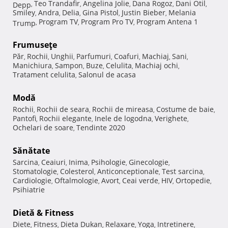
Teo Trandafir
Angelina Jolie
Dana Rogoz
Dani Otil
Depp
,
,
,
,
,
Smiley
Andra
Delia
Gina Pistol
Justin Bieber
Melania
,
,
,
,
,
Program TV
Program Pro TV
Program Antena 1
Trump
,
,
,
Frumuseţe
Păr
Rochii
Unghii
Parfumuri
Coafuri
Machiaj
Sani
,
,
,
,
,
,
,
Manichiura
Sampon
Buze
Celulita
Machiaj ochi
,
,
,
,
,
Tratament celulita
Salonul de acasa
,
Modă
Rochii
Rochii de seara
Rochii de mireasa
Costume de baie
,
,
,
,
Pantofi
Rochii elegante
Inele de logodna
Verighete
,
,
,
,
Ochelari de soare
Tendinte 2020
,
Sănătate
Sarcina
Ceaiuri
Inima
Psihologie
Ginecologie
,
,
,
,
,
Stomatologie
Colesterol
Anticonceptionale
Test sarcina
,
,
,
,
Cardiologie
Oftalmologie
Avort
Ceai verde
HIV
Ortopedie
,
,
,
,
,
,
Psihiatrie
Dietă & Fitness
Diete
Fitness
Dieta Dukan
Relaxare
Yoga
Intretinere
,
,
,
,
,
,