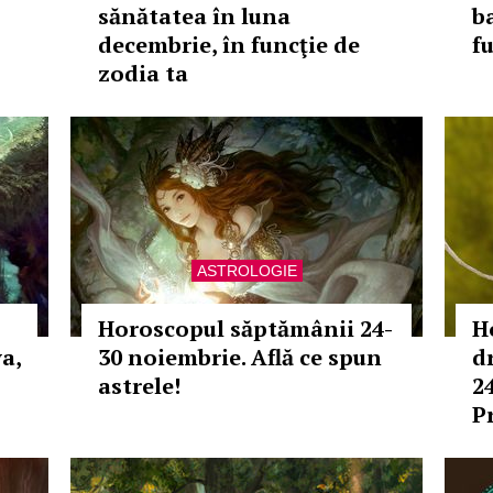
sănătatea în luna
b
decembrie, în funcţie de
f
zodia ta
ASTROLOGIE
Horoscopul săptămânii 24-
H
a,
30 noiembrie. Află ce spun
d
astrele!
2
P