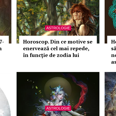
ASTROLOGIE
7-
Horoscop. Din ce motive se
H
n
enervează cel mai repede,
s
în funcţie de zodia lui
n
as
ASTROLOGIE