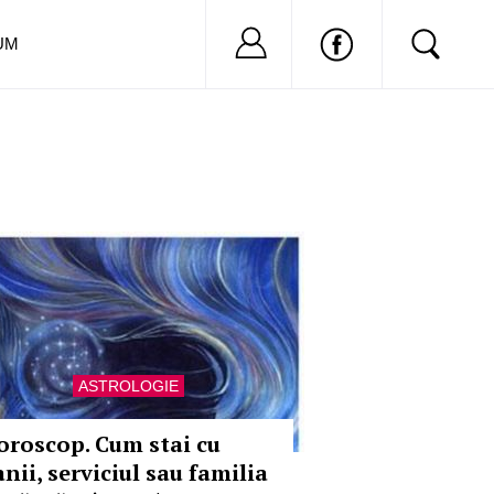
Nu ai cont?
Inregistreaza-
UM
ASTROLOGIE
oroscop. Cum stai cu
nii, serviciul sau familia