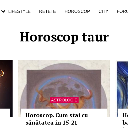
rezești mai des
Cât durează, cum te pregătești și cât
i în vârstă
de dureroasă este investigația
LIFESTYLE
RETETE
HOROSCOP
CITY
FOR
Horoscop taur
ASTROLOGIE
Horoscop. Cum stai cu
H
sănătatea în 15-21
ba