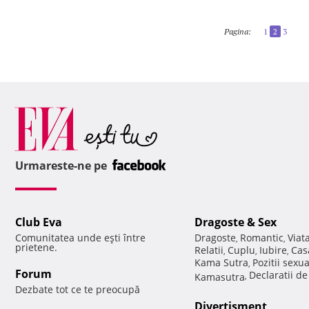
Pagina:
1
2
3
Urmareste-ne pe
Club Eva
Dragoste & Sex
Comunitatea unde eşti între
Dragoste
Romantic
Viat
,
,
prietene.
Relatii
Cuplu
Iubire
Cas
,
,
,
Kama Sutra
Pozitii sexu
,
Forum
Declaratii d
Kamasutra
,
Dezbate tot ce te preocupă
Divertisment