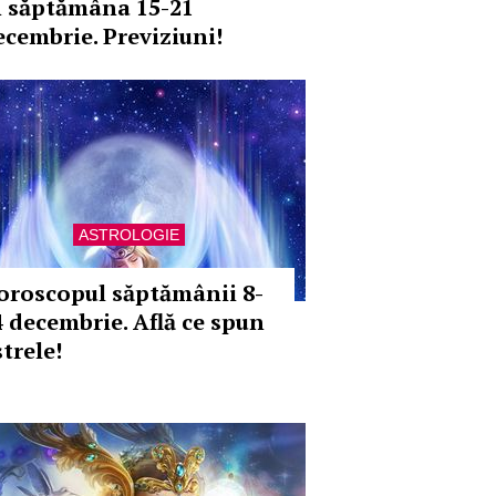
n săptămâna 15-21
ecembrie. Previziuni!
ASTROLOGIE
oroscopul săptămânii 8-
4 decembrie. Află ce spun
trele!