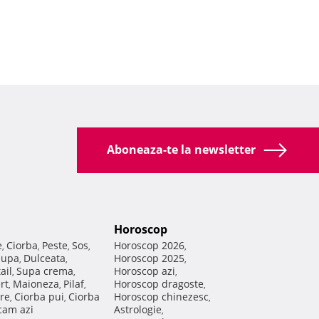
Aboneaza-te la newsletter
Horoscop
e
Ciorba
Peste
Sos
Horoscop 2026
,
,
,
,
,
Supa
Dulceata
Horoscop 2025
,
,
,
ail
Supa crema
Horoscop azi
,
,
,
rt
Maioneza
Pilaf
Horoscop dragoste
,
,
,
,
re
Ciorba pui
Ciorba
Horoscop chinezesc
,
,
,
am azi
Astrologie
,