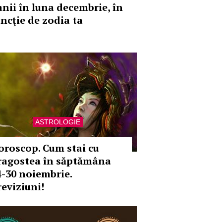
anii în luna decembrie, în
uncţie de zodia ta
ASTROLOGIE
oroscop. Cum stai cu
ragostea în săptămâna
4-30 noiembrie.
reviziuni!