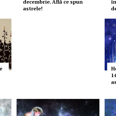
decembrie. Află ce spun
î
astrele!
d
e
H
1
as