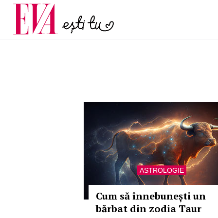
și 60 de ani. De ce te t
Carieră
pe măsură ce înaintez
Actualitate
ASTROLOGIE
Cum să înnebunești un
bărbat din zodia Taur