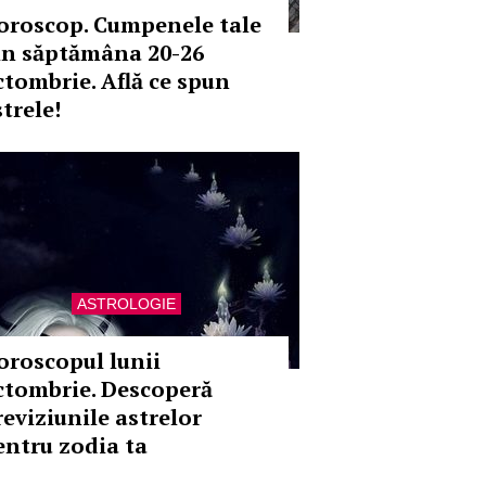
oroscop. Cumpenele tale
in săptămâna 20-26
ctombrie. Află ce spun
trele!
ASTROLOGIE
oroscopul lunii
ctombrie. Descoperă
reviziunile astrelor
entru zodia ta