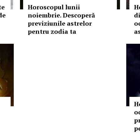
te
Horoscopul lunii
H
de
noiembrie. Descoperă
d
previziunile astrelor
o
pentru zodia ta
as
H
o
p
p