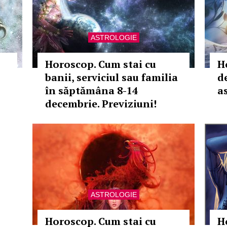
ASTROLOGIE
Horoscop. Cum stai cu
H
banii, serviciul sau familia
d
în săptămâna 8-14
as
decembrie. Previziuni!
ASTROLOGIE
Horoscop. Cum stai cu
H