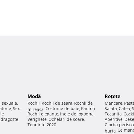
Modă
Reţete
a sexuala
Rochii
Rochii de seara
Rochii de
Mancare
Past
,
,
,
,
atorie
Sex
Costume de baie
Pantofi
Salata
Cafea
,
,
mireasa
,
,
,
,
,
ale
Rochii elegante
Inele de logodna
Tocanita
Cockt
,
,
,
e dragoste
Verighete
Ochelari de soare
Aperitive
Dese
,
,
,
Tendinte 2020
Ciorba perisoa
Ce manc
burta
,