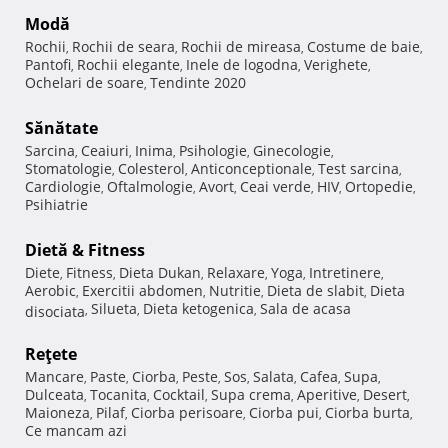
Modă
Rochii
Rochii de seara
Rochii de mireasa
Costume de baie
,
,
,
,
Pantofi
Rochii elegante
Inele de logodna
Verighete
,
,
,
,
Ochelari de soare
Tendinte 2020
,
Sănătate
Sarcina
Ceaiuri
Inima
Psihologie
Ginecologie
,
,
,
,
,
Stomatologie
Colesterol
Anticonceptionale
Test sarcina
,
,
,
,
Cardiologie
Oftalmologie
Avort
Ceai verde
HIV
Ortopedie
,
,
,
,
,
,
Psihiatrie
Dietă & Fitness
Diete
Fitness
Dieta Dukan
Relaxare
Yoga
Intretinere
,
,
,
,
,
,
Aerobic
Exercitii abdomen
Nutritie
Dieta de slabit
Dieta
,
,
,
,
Silueta
Dieta ketogenica
Sala de acasa
disociata
,
,
,
Reţete
Mancare
Paste
Ciorba
Peste
Sos
Salata
Cafea
Supa
,
,
,
,
,
,
,
,
Dulceata
Tocanita
Cocktail
Supa crema
Aperitive
Desert
,
,
,
,
,
,
Maioneza
Pilaf
Ciorba perisoare
Ciorba pui
Ciorba burta
,
,
,
,
,
Ce mancam azi