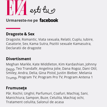
Urmareste-ne pe
Dragoste & Sex
Dragoste
Romantic
Viata sexuala
Relatii
Cuplu
Iubire
,
,
,
,
,
,
Casatorie
Sex
Kama Sutra
Pozitii sexuale Kamasutra
,
,
,
,
Declaratii de dragoste
Divertisment
Meghan Markle
Kate Middleton
Kim Kardashian
Johnny
,
,
,
Teo Trandafir
Angelina Jolie
Dana Rogoz
Dani Otil
Depp
,
,
,
,
,
Smiley
Andra
Delia
Gina Pistol
Justin Bieber
Melania
,
,
,
,
,
Program TV
Program Pro TV
Program Antena 1
Trump
,
,
,
Frumuseţe
Păr
Rochii
Unghii
Parfumuri
Coafuri
Machiaj
Sani
,
,
,
,
,
,
,
Manichiura
Sampon
Buze
Celulita
Machiaj ochi
,
,
,
,
,
Tratament celulita
Salonul de acasa
,