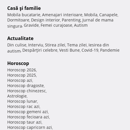
Casă şi familie
Mobila bucatarie
Amenajari interioare
Mobila
Canapele
,
,
,
,
Dormitoare
Design interior
Parenting
Jurnal de mama
,
,
,
Gravide
Femei curajoase
Autism
singura
,
,
,
Actualitate
Din culise
Interviu
Stirea zilei
Tema zilei
Iesirea din
,
,
,
,
Despărţiri celebre
Vesti Bune
Covid-19
Pandemie
autism
,
,
,
,
Horoscop
Horoscop 2026
,
Horoscop 2025
,
Horoscop azi
,
Horoscop dragoste
,
Horoscop chinezesc
,
Astrologie
,
Horoscop lunar
,
Horoscop rac azi
,
Horoscop gemeni azi
,
Horoscop fecioara azi
,
Horoscop taur azi
,
Horoscop capricorn azi
,