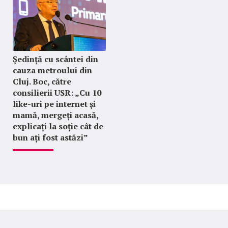
Ședință cu scântei din
cauza metroului din
Cluj. Boc, către
consilierii USR: „Cu 10
like-uri pe internet și
mamă, mergeți acasă,
explicați la soție cât de
bun ați fost astăzi”