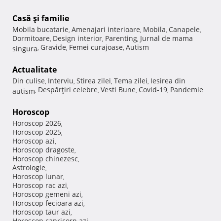
Casă şi familie
Mobila bucatarie
Amenajari interioare
Mobila
Canapele
,
,
,
,
Dormitoare
Design interior
Parenting
Jurnal de mama
,
,
,
Gravide
Femei curajoase
Autism
singura
,
,
,
Actualitate
Din culise
Interviu
Stirea zilei
Tema zilei
Iesirea din
,
,
,
,
Despărţiri celebre
Vesti Bune
Covid-19
Pandemie
autism
,
,
,
,
Horoscop
Horoscop 2026
,
Horoscop 2025
,
Horoscop azi
,
Horoscop dragoste
,
Horoscop chinezesc
,
Astrologie
,
Horoscop lunar
,
Horoscop rac azi
,
Horoscop gemeni azi
,
Horoscop fecioara azi
,
Horoscop taur azi
,
Horoscop capricorn azi