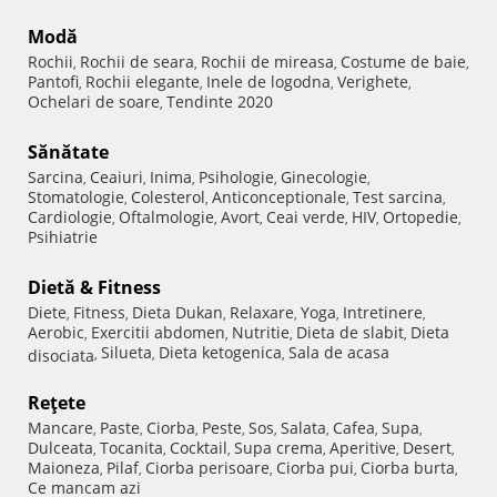
Modă
Rochii
Rochii de seara
Rochii de mireasa
Costume de baie
,
,
,
,
Pantofi
Rochii elegante
Inele de logodna
Verighete
,
,
,
,
Ochelari de soare
Tendinte 2020
,
Sănătate
Sarcina
Ceaiuri
Inima
Psihologie
Ginecologie
,
,
,
,
,
Stomatologie
Colesterol
Anticonceptionale
Test sarcina
,
,
,
,
Cardiologie
Oftalmologie
Avort
Ceai verde
HIV
Ortopedie
,
,
,
,
,
,
Psihiatrie
Dietă & Fitness
Diete
Fitness
Dieta Dukan
Relaxare
Yoga
Intretinere
,
,
,
,
,
,
Aerobic
Exercitii abdomen
Nutritie
Dieta de slabit
Dieta
,
,
,
,
Silueta
Dieta ketogenica
Sala de acasa
disociata
,
,
,
Reţete
Mancare
Paste
Ciorba
Peste
Sos
Salata
Cafea
Supa
,
,
,
,
,
,
,
,
Dulceata
Tocanita
Cocktail
Supa crema
Aperitive
Desert
,
,
,
,
,
,
Maioneza
Pilaf
Ciorba perisoare
Ciorba pui
Ciorba burta
,
,
,
,
,
Ce mancam azi