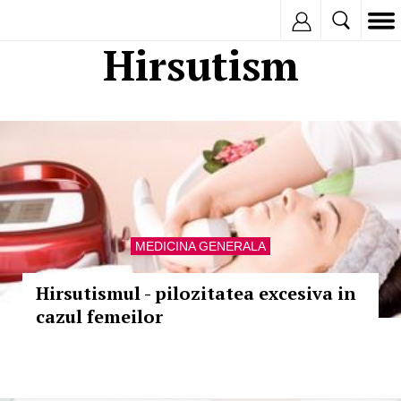
Inregistreaza
Hirsutism
MEDICINA GENERALA
Hirsutismul - pilozitatea excesiva in
cazul femeilor