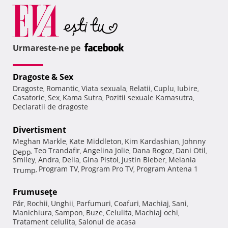
Urmareste-ne pe
Dragoste & Sex
Dragoste
Romantic
Viata sexuala
Relatii
Cuplu
Iubire
,
,
,
,
,
,
Casatorie
Sex
Kama Sutra
Pozitii sexuale Kamasutra
,
,
,
,
Declaratii de dragoste
Divertisment
Meghan Markle
Kate Middleton
Kim Kardashian
Johnny
,
,
,
Teo Trandafir
Angelina Jolie
Dana Rogoz
Dani Otil
Depp
,
,
,
,
,
Smiley
Andra
Delia
Gina Pistol
Justin Bieber
Melania
,
,
,
,
,
Program TV
Program Pro TV
Program Antena 1
Trump
,
,
,
Frumuseţe
Păr
Rochii
Unghii
Parfumuri
Coafuri
Machiaj
Sani
,
,
,
,
,
,
,
Manichiura
Sampon
Buze
Celulita
Machiaj ochi
,
,
,
,
,
Tratament celulita
Salonul de acasa
,