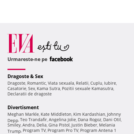
Urmareste-ne pe
Dragoste & Sex
Dragoste
Romantic
Viata sexuala
Relatii
Cuplu
Iubire
,
,
,
,
,
,
Casatorie
Sex
Kama Sutra
Pozitii sexuale Kamasutra
,
,
,
,
Declaratii de dragoste
Divertisment
Meghan Markle
Kate Middleton
Kim Kardashian
Johnny
,
,
,
Teo Trandafir
Angelina Jolie
Dana Rogoz
Dani Otil
Depp
,
,
,
,
,
Smiley
Andra
Delia
Gina Pistol
Justin Bieber
Melania
,
,
,
,
,
Program TV
Program Pro TV
Program Antena 1
Trump
,
,
,