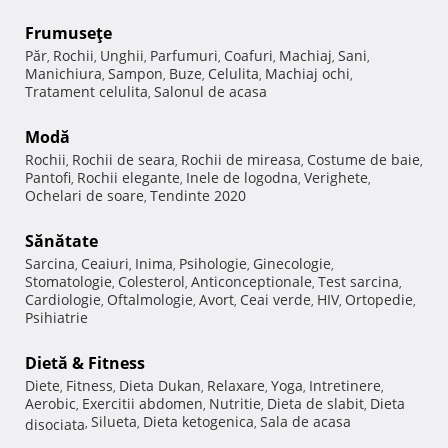
Frumuseţe
Păr
Rochii
Unghii
Parfumuri
Coafuri
Machiaj
Sani
,
,
,
,
,
,
,
Manichiura
Sampon
Buze
Celulita
Machiaj ochi
,
,
,
,
,
Tratament celulita
Salonul de acasa
,
Modă
Rochii
Rochii de seara
Rochii de mireasa
Costume de baie
,
,
,
,
Pantofi
Rochii elegante
Inele de logodna
Verighete
,
,
,
,
Ochelari de soare
Tendinte 2020
,
Sănătate
Sarcina
Ceaiuri
Inima
Psihologie
Ginecologie
,
,
,
,
,
Stomatologie
Colesterol
Anticonceptionale
Test sarcina
,
,
,
,
Cardiologie
Oftalmologie
Avort
Ceai verde
HIV
Ortopedie
,
,
,
,
,
,
Psihiatrie
Dietă & Fitness
Diete
Fitness
Dieta Dukan
Relaxare
Yoga
Intretinere
,
,
,
,
,
,
Aerobic
Exercitii abdomen
Nutritie
Dieta de slabit
Dieta
,
,
,
,
Silueta
Dieta ketogenica
Sala de acasa
disociata
,
,
,