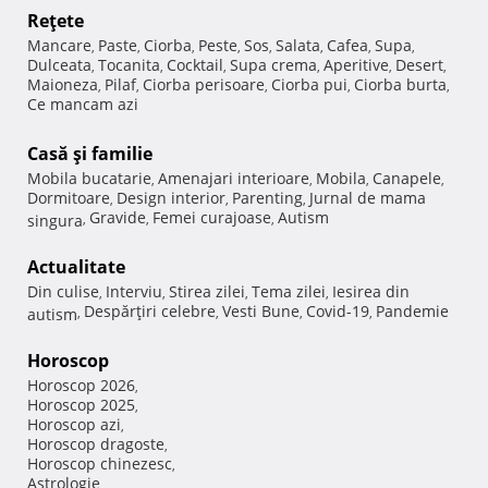
Reţete
Mancare
Paste
Ciorba
Peste
Sos
Salata
Cafea
Supa
,
,
,
,
,
,
,
,
Dulceata
Tocanita
Cocktail
Supa crema
Aperitive
Desert
,
,
,
,
,
,
Maioneza
Pilaf
Ciorba perisoare
Ciorba pui
Ciorba burta
,
,
,
,
,
Ce mancam azi
Casă şi familie
Mobila bucatarie
Amenajari interioare
Mobila
Canapele
,
,
,
,
Dormitoare
Design interior
Parenting
Jurnal de mama
,
,
,
Gravide
Femei curajoase
Autism
singura
,
,
,
Actualitate
Din culise
Interviu
Stirea zilei
Tema zilei
Iesirea din
,
,
,
,
Despărţiri celebre
Vesti Bune
Covid-19
Pandemie
autism
,
,
,
,
Horoscop
Horoscop 2026
,
Horoscop 2025
,
Horoscop azi
,
Horoscop dragoste
,
Horoscop chinezesc
,
Astrologie
,