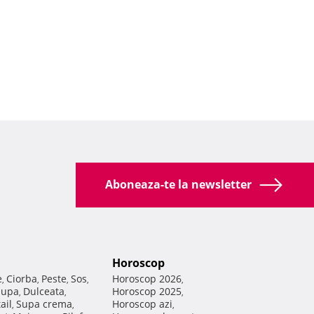
Aboneaza-te la newsletter
Horoscop
e
Ciorba
Peste
Sos
Horoscop 2026
,
,
,
,
,
Supa
Dulceata
Horoscop 2025
,
,
,
ail
Supa crema
Horoscop azi
,
,
,