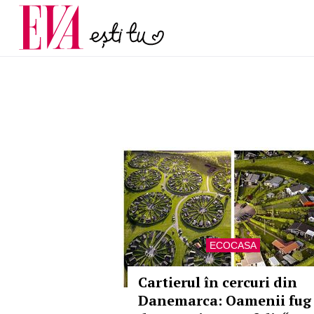
și 60 de ani. De ce te t
Carieră
pe măsură ce înaintez
Actualitate
ECOCASA
Cartierul în cercuri din
Danemarca: Oamenii fug