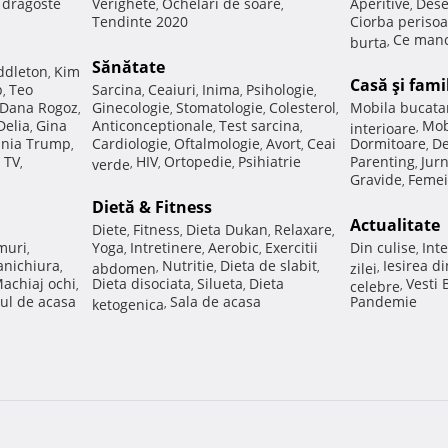
e dragoste
Verighete
Ochelari de soare
Aperitive
Dese
,
,
,
Tendinte 2020
Ciorba perisoa
Ce manc
burta
,
Sănătate
ddleton
Kim
,
Casă şi fami
p
Teo
Sarcina
Ceaiuri
Inima
Psihologie
,
,
,
,
,
Dana Rogoz
Ginecologie
Stomatologie
Colesterol
Mobila bucata
,
,
,
,
Delia
Gina
Anticonceptionale
Test sarcina
Mob
,
,
,
interioare
,
nia Trump
Cardiologie
Oftalmologie
Avort
Ceai
Dormitoare
De
,
,
,
,
,
 TV
HIV
Ortopedie
Psihiatrie
Parenting
Jur
,
verde
,
,
,
,
Gravide
Femei
,
Dietă & Fitness
Actualitate
Diete
Fitness
Dieta Dukan
Relaxare
,
,
,
,
muri
Yoga
Intretinere
Aerobic
Exercitii
Din culise
Inte
,
,
,
,
,
nichiura
Nutritie
Dieta de slabit
Iesirea d
,
abdomen
,
,
,
zilei
,
achiaj ochi
Dieta disociata
Silueta
Dieta
Vesti
,
,
,
celebre
,
ul de acasa
Sala de acasa
Pandemie
ketogenica
,