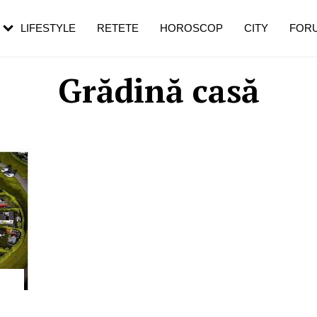
rezești mai des
Cât durează, cum te pregătești și cât
i în vârstă
de dureroasă este investigația
LIFESTYLE
RETETE
HOROSCOP
CITY
FOR
Grădină casă