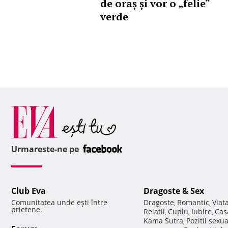
de oraș și vor o „felie“
verde
Urmareste-ne pe
Club Eva
Dragoste & Sex
Comunitatea unde eşti între
Dragoste
Romantic
Viat
,
,
prietene.
Relatii
Cuplu
Iubire
Cas
,
,
,
Kama Sutra
Pozitii sexu
,