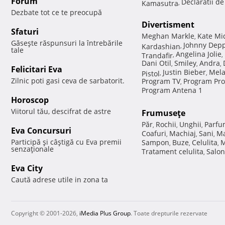
Forum
Declaratii d
Kamasutra
,
Dezbate tot ce te preocupă
Divertisment
Sfaturi
Meghan Markle
Kate Mi
,
Găseşte răspunsuri la întrebările
Johnny Dep
Kardashian
,
tale
Angelina Jolie
Trandafir
,
,
Dani Otil
Smiley
Andra
,
,
,
Felicitari Eva
Justin Bieber
Mela
Pistol
,
,
Zilnic poti gasi ceva de sarbatorit.
Program TV
Program Pro
,
Program Antena 1
Horoscop
Viitorul tău, descifrat de astre
Frumuseţe
Păr
Rochii
Unghii
Parfu
,
,
,
Eva Concursuri
Coafuri
Machiaj
Sani
Ma
,
,
,
Participă şi câştigă cu Eva premii
Sampon
Buze
Celulita
M
,
,
,
senzaţionale
Tratament celulita
Salon
,
Eva City
Caută adrese utile in zona ta
Copyright © 2001-2026,
iMedia Plus Group
. Toate drepturile rezervate