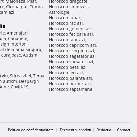
rt
Maioneza
Pilaf
Horoscop dragoste
,
,
,
,
re
Ciorba pui
Ciorba
Horoscop chinezesc
,
,
,
am azi
Astrologie
,
Horoscop lunar
,
Horoscop rac azi
,
lie
Horoscop gemeni azi
,
rie
Amenajari
,
Horoscop fecioara azi
,
ila
Canapele
,
,
Horoscop taur azi
,
sign interior
,
Horoscop capricorn azi
,
nal de mama singura
,
Horoscop scorpion azi
,
 curajoase
Autism
,
Horoscop sagetator azi
,
Horoscop varsator azi
,
Horoscop pesti azi
,
Horoscop leu azi
,
rviu
Stirea zilei
Tema
,
,
Horoscop balanta azi
,
in autism
Despărţiri
,
Horoscop berbec azi
,
 Bune
Covid-19
,
,
Horoscop saptamanal
Politica de confidențialitate
|
Termeni si conditii
|
Redacţia
|
Contact