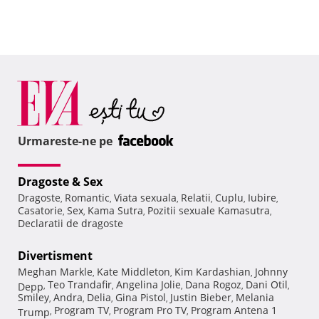
Urmareste-ne pe
Dragoste & Sex
Dragoste
Romantic
Viata sexuala
Relatii
Cuplu
Iubire
,
,
,
,
,
,
Casatorie
Sex
Kama Sutra
Pozitii sexuale Kamasutra
,
,
,
,
Declaratii de dragoste
Divertisment
Meghan Markle
Kate Middleton
Kim Kardashian
Johnny
,
,
,
Teo Trandafir
Angelina Jolie
Dana Rogoz
Dani Otil
Depp
,
,
,
,
,
Smiley
Andra
Delia
Gina Pistol
Justin Bieber
Melania
,
,
,
,
,
Program TV
Program Pro TV
Program Antena 1
Trump
,
,
,