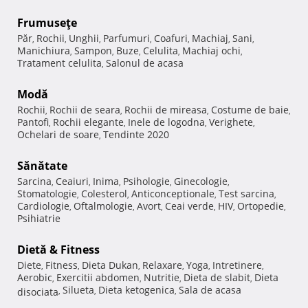
Frumuseţe
Păr
Rochii
Unghii
Parfumuri
Coafuri
Machiaj
Sani
,
,
,
,
,
,
,
Manichiura
Sampon
Buze
Celulita
Machiaj ochi
,
,
,
,
,
Tratament celulita
Salonul de acasa
,
Modă
Rochii
Rochii de seara
Rochii de mireasa
Costume de baie
,
,
,
,
Pantofi
Rochii elegante
Inele de logodna
Verighete
,
,
,
,
Ochelari de soare
Tendinte 2020
,
Sănătate
Sarcina
Ceaiuri
Inima
Psihologie
Ginecologie
,
,
,
,
,
Stomatologie
Colesterol
Anticonceptionale
Test sarcina
,
,
,
,
Cardiologie
Oftalmologie
Avort
Ceai verde
HIV
Ortopedie
,
,
,
,
,
,
Psihiatrie
Dietă & Fitness
Diete
Fitness
Dieta Dukan
Relaxare
Yoga
Intretinere
,
,
,
,
,
,
Aerobic
Exercitii abdomen
Nutritie
Dieta de slabit
Dieta
,
,
,
,
Silueta
Dieta ketogenica
Sala de acasa
disociata
,
,
,