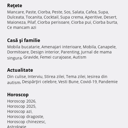
Reţete
Mancare
Paste
Ciorba
Peste
Sos
Salata
Cafea
Supa
,
,
,
,
,
,
,
,
Dulceata
Tocanita
Cocktail
Supa crema
Aperitive
Desert
,
,
,
,
,
,
Maioneza
Pilaf
Ciorba perisoare
Ciorba pui
Ciorba burta
,
,
,
,
,
Ce mancam azi
Casă şi familie
Mobila bucatarie
Amenajari interioare
Mobila
Canapele
,
,
,
,
Dormitoare
Design interior
Parenting
Jurnal de mama
,
,
,
Gravide
Femei curajoase
Autism
singura
,
,
,
Actualitate
Din culise
Interviu
Stirea zilei
Tema zilei
Iesirea din
,
,
,
,
Despărţiri celebre
Vesti Bune
Covid-19
Pandemie
autism
,
,
,
,
Horoscop
Horoscop 2026
,
Horoscop 2025
,
Horoscop azi
,
Horoscop dragoste
,
Horoscop chinezesc
,
Astrologie
,