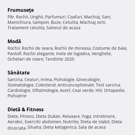
Frumuseţe
Păr
Rochii
Unghii
Parfumuri
Coafuri
Machiaj
Sani
,
,
,
,
,
,
,
Manichiura
Sampon
Buze
Celulita
Machiaj ochi
,
,
,
,
,
Tratament celulita
Salonul de acasa
,
Modă
Rochii
Rochii de seara
Rochii de mireasa
Costume de baie
,
,
,
,
Pantofi
Rochii elegante
Inele de logodna
Verighete
,
,
,
,
Ochelari de soare
Tendinte 2020
,
Sănătate
Sarcina
Ceaiuri
Inima
Psihologie
Ginecologie
,
,
,
,
,
Stomatologie
Colesterol
Anticonceptionale
Test sarcina
,
,
,
,
Cardiologie
Oftalmologie
Avort
Ceai verde
HIV
Ortopedie
,
,
,
,
,
,
Psihiatrie
Dietă & Fitness
Diete
Fitness
Dieta Dukan
Relaxare
Yoga
Intretinere
,
,
,
,
,
,
Aerobic
Exercitii abdomen
Nutritie
Dieta de slabit
Dieta
,
,
,
,
Silueta
Dieta ketogenica
Sala de acasa
disociata
,
,
,