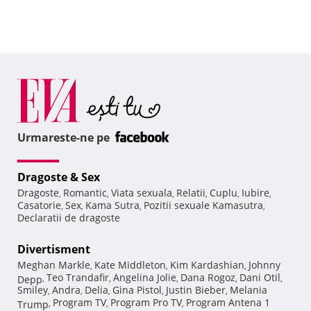
Urmareste-ne pe
Dragoste & Sex
Dragoste
Romantic
Viata sexuala
Relatii
Cuplu
Iubire
,
,
,
,
,
,
Casatorie
Sex
Kama Sutra
Pozitii sexuale Kamasutra
,
,
,
,
Declaratii de dragoste
Divertisment
Meghan Markle
Kate Middleton
Kim Kardashian
Johnny
,
,
,
Teo Trandafir
Angelina Jolie
Dana Rogoz
Dani Otil
Depp
,
,
,
,
,
Smiley
Andra
Delia
Gina Pistol
Justin Bieber
Melania
,
,
,
,
,
Program TV
Program Pro TV
Program Antena 1
Trump
,
,
,