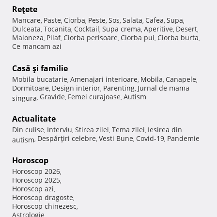
Reţete
Mancare
Paste
Ciorba
Peste
Sos
Salata
Cafea
Supa
,
,
,
,
,
,
,
,
Dulceata
Tocanita
Cocktail
Supa crema
Aperitive
Desert
,
,
,
,
,
,
Maioneza
Pilaf
Ciorba perisoare
Ciorba pui
Ciorba burta
,
,
,
,
,
Ce mancam azi
Casă şi familie
Mobila bucatarie
Amenajari interioare
Mobila
Canapele
,
,
,
,
Dormitoare
Design interior
Parenting
Jurnal de mama
,
,
,
Gravide
Femei curajoase
Autism
singura
,
,
,
Actualitate
Din culise
Interviu
Stirea zilei
Tema zilei
Iesirea din
,
,
,
,
Despărţiri celebre
Vesti Bune
Covid-19
Pandemie
autism
,
,
,
,
Horoscop
Horoscop 2026
,
Horoscop 2025
,
Horoscop azi
,
Horoscop dragoste
,
Horoscop chinezesc
,
Astrologie
,