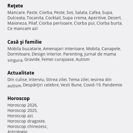
Reţete
Mancare
Paste
Ciorba
Peste
Sos
Salata
Cafea
Supa
,
,
,
,
,
,
,
,
Dulceata
Tocanita
Cocktail
Supa crema
Aperitive
Desert
,
,
,
,
,
,
Maioneza
Pilaf
Ciorba perisoare
Ciorba pui
Ciorba burta
,
,
,
,
,
Ce mancam azi
Casă şi familie
Mobila bucatarie
Amenajari interioare
Mobila
Canapele
,
,
,
,
Dormitoare
Design interior
Parenting
Jurnal de mama
,
,
,
Gravide
Femei curajoase
Autism
singura
,
,
,
Actualitate
Din culise
Interviu
Stirea zilei
Tema zilei
Iesirea din
,
,
,
,
Despărţiri celebre
Vesti Bune
Covid-19
Pandemie
autism
,
,
,
,
Horoscop
Horoscop 2026
,
Horoscop 2025
,
Horoscop azi
,
Horoscop dragoste
,
Horoscop chinezesc
,
Astrologie
,