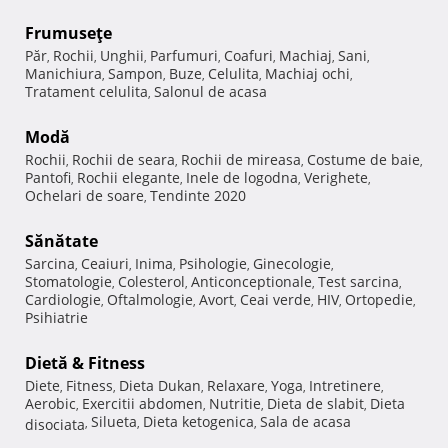
Frumuseţe
Păr
Rochii
Unghii
Parfumuri
Coafuri
Machiaj
Sani
,
,
,
,
,
,
,
Manichiura
Sampon
Buze
Celulita
Machiaj ochi
,
,
,
,
,
Tratament celulita
Salonul de acasa
,
Modă
Rochii
Rochii de seara
Rochii de mireasa
Costume de baie
,
,
,
,
Pantofi
Rochii elegante
Inele de logodna
Verighete
,
,
,
,
Ochelari de soare
Tendinte 2020
,
Sănătate
Sarcina
Ceaiuri
Inima
Psihologie
Ginecologie
,
,
,
,
,
Stomatologie
Colesterol
Anticonceptionale
Test sarcina
,
,
,
,
Cardiologie
Oftalmologie
Avort
Ceai verde
HIV
Ortopedie
,
,
,
,
,
,
Psihiatrie
Dietă & Fitness
Diete
Fitness
Dieta Dukan
Relaxare
Yoga
Intretinere
,
,
,
,
,
,
Aerobic
Exercitii abdomen
Nutritie
Dieta de slabit
Dieta
,
,
,
,
Silueta
Dieta ketogenica
Sala de acasa
disociata
,
,
,