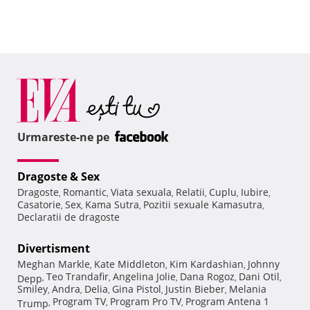
Urmareste-ne pe
Dragoste & Sex
Dragoste
Romantic
Viata sexuala
Relatii
Cuplu
Iubire
,
,
,
,
,
,
Casatorie
Sex
Kama Sutra
Pozitii sexuale Kamasutra
,
,
,
,
Declaratii de dragoste
Divertisment
Meghan Markle
Kate Middleton
Kim Kardashian
Johnny
,
,
,
Teo Trandafir
Angelina Jolie
Dana Rogoz
Dani Otil
Depp
,
,
,
,
,
Smiley
Andra
Delia
Gina Pistol
Justin Bieber
Melania
,
,
,
,
,
Program TV
Program Pro TV
Program Antena 1
Trump
,
,
,