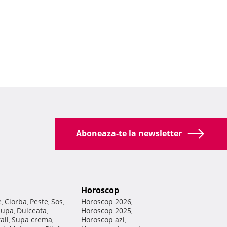
Aboneaza-te la newsletter
Horoscop
e
Ciorba
Peste
Sos
Horoscop 2026
,
,
,
,
,
Supa
Dulceata
Horoscop 2025
,
,
,
ail
Supa crema
Horoscop azi
,
,
,