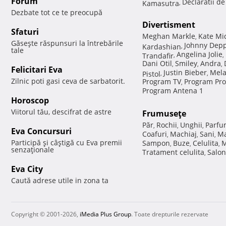
Forum
Declaratii d
Kamasutra
,
Dezbate tot ce te preocupă
Divertisment
Sfaturi
Meghan Markle
Kate Mi
,
Găseşte răspunsuri la întrebările
Johnny Dep
Kardashian
,
tale
Angelina Jolie
Trandafir
,
,
Dani Otil
Smiley
Andra
,
,
,
Felicitari Eva
Justin Bieber
Mela
Pistol
,
,
Zilnic poti gasi ceva de sarbatorit.
Program TV
Program Pro
,
Program Antena 1
Horoscop
Viitorul tău, descifrat de astre
Frumuseţe
Păr
Rochii
Unghii
Parfu
,
,
,
Eva Concursuri
Coafuri
Machiaj
Sani
Ma
,
,
,
Participă şi câştigă cu Eva premii
Sampon
Buze
Celulita
M
,
,
,
senzaţionale
Tratament celulita
Salon
,
Eva City
Caută adrese utile in zona ta
Copyright © 2001-2026,
iMedia Plus Group
. Toate drepturile rezervate