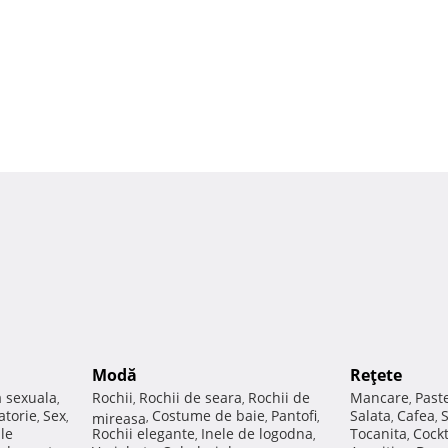
Modă
Reţete
a sexuala
Rochii
Rochii de seara
Rochii de
Mancare
Past
,
,
,
,
atorie
Sex
Costume de baie
Pantofi
Salata
Cafea
,
,
mireasa
,
,
,
,
,
ale
Rochii elegante
Inele de logodna
Tocanita
Cockt
,
,
,