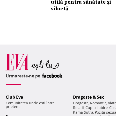
utilă pentru sănătate și
siluetă
Urmareste-ne pe
Club Eva
Dragoste & Sex
Comunitatea unde eşti între
Dragoste
Romantic
Viat
,
,
prietene.
Relatii
Cuplu
Iubire
Cas
,
,
,
Kama Sutra
Pozitii sexu
,