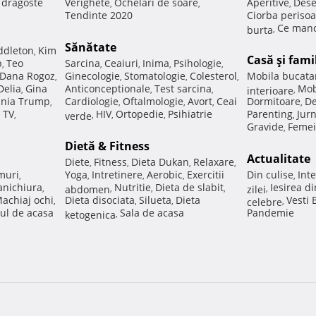
e dragoste
Verighete
Ochelari de soare
Aperitive
Dese
,
,
,
Tendinte 2020
Ciorba perisoa
Ce manc
burta
,
Sănătate
ddleton
Kim
,
Casă şi fami
p
Teo
Sarcina
Ceaiuri
Inima
Psihologie
,
,
,
,
,
Dana Rogoz
Ginecologie
Stomatologie
Colesterol
Mobila bucata
,
,
,
,
Delia
Gina
Anticonceptionale
Test sarcina
Mob
,
,
,
interioare
,
nia Trump
Cardiologie
Oftalmologie
Avort
Ceai
Dormitoare
De
,
,
,
,
,
 TV
HIV
Ortopedie
Psihiatrie
Parenting
Jur
,
verde
,
,
,
,
Gravide
Femei
,
Dietă & Fitness
Actualitate
Diete
Fitness
Dieta Dukan
Relaxare
,
,
,
,
muri
Yoga
Intretinere
Aerobic
Exercitii
Din culise
Inte
,
,
,
,
,
nichiura
Nutritie
Dieta de slabit
Iesirea d
,
abdomen
,
,
,
zilei
,
achiaj ochi
Dieta disociata
Silueta
Dieta
Vesti
,
,
,
celebre
,
ul de acasa
Sala de acasa
Pandemie
ketogenica
,