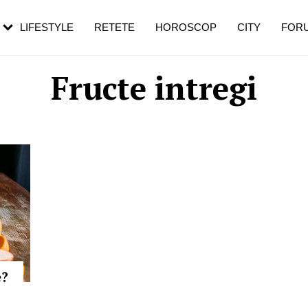
rezești mai des
Cât durează, cum te pregătești și cât
i în vârstă
de dureroasă este investigația
LIFESTYLE
RETETE
HOROSCOP
CITY
FOR
Fructe intregi
e?