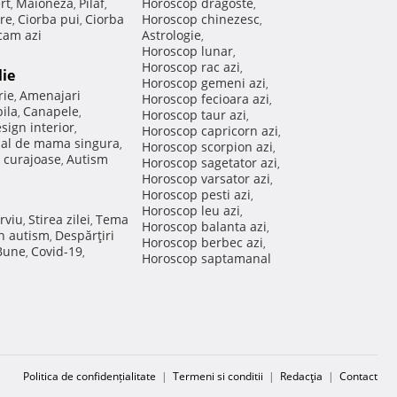
rt
Maioneza
Pilaf
Horoscop dragoste
,
,
,
,
re
Ciorba pui
Ciorba
Horoscop chinezesc
,
,
,
am azi
Astrologie
,
Horoscop lunar
,
Horoscop rac azi
,
lie
Horoscop gemeni azi
,
rie
Amenajari
,
Horoscop fecioara azi
,
ila
Canapele
,
,
Horoscop taur azi
,
sign interior
,
Horoscop capricorn azi
,
nal de mama singura
,
Horoscop scorpion azi
,
 curajoase
Autism
,
Horoscop sagetator azi
,
Horoscop varsator azi
,
Horoscop pesti azi
,
Horoscop leu azi
,
rviu
Stirea zilei
Tema
,
,
Horoscop balanta azi
,
in autism
Despărţiri
,
Horoscop berbec azi
,
 Bune
Covid-19
,
,
Horoscop saptamanal
Politica de confidențialitate
|
Termeni si conditii
|
Redacţia
|
Contact