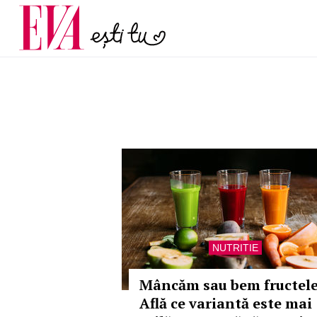
și 60 de ani. De ce te t
Carieră
pe măsură ce înaintez
Actualitate
NUTRITIE
Mâncăm sau bem fructel
Află ce variantă este mai