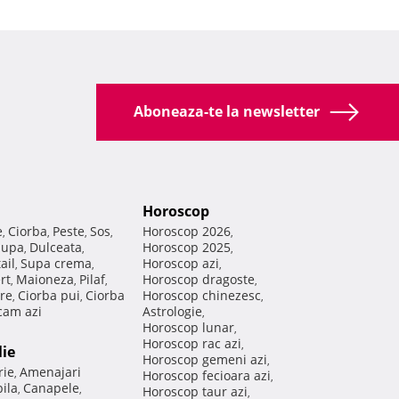
Aboneaza-te la newsletter
Horoscop
e
Ciorba
Peste
Sos
Horoscop 2026
,
,
,
,
,
Supa
Dulceata
Horoscop 2025
,
,
,
ail
Supa crema
Horoscop azi
,
,
,
rt
Maioneza
Pilaf
Horoscop dragoste
,
,
,
,
re
Ciorba pui
Ciorba
Horoscop chinezesc
,
,
,
am azi
Astrologie
,
Horoscop lunar
,
Horoscop rac azi
,
lie
Horoscop gemeni azi
,
rie
Amenajari
,
Horoscop fecioara azi
,
ila
Canapele
,
,
Horoscop taur azi
,