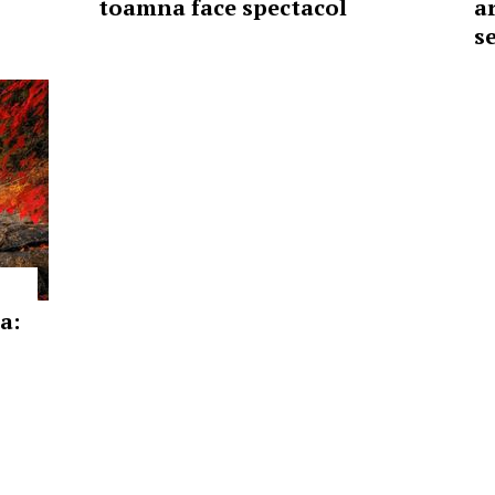
toamna face spectacol
a
s
a: