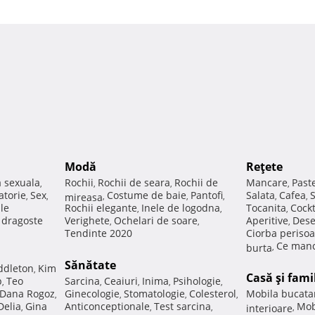
Modă
Reţete
a sexuala
Rochii
Rochii de seara
Rochii de
Mancare
Past
,
,
,
,
atorie
Sex
Costume de baie
Pantofi
Salata
Cafea
,
,
mireasa
,
,
,
,
,
ale
Rochii elegante
Inele de logodna
Tocanita
Cockt
,
,
,
e dragoste
Verighete
Ochelari de soare
Aperitive
Dese
,
,
,
Tendinte 2020
Ciorba perisoa
Ce manc
burta
,
Sănătate
ddleton
Kim
,
Casă şi fami
p
Teo
Sarcina
Ceaiuri
Inima
Psihologie
,
,
,
,
,
Dana Rogoz
Ginecologie
Stomatologie
Colesterol
Mobila bucata
,
,
,
,
Delia
Gina
Anticonceptionale
Test sarcina
Mob
,
,
,
interioare
,