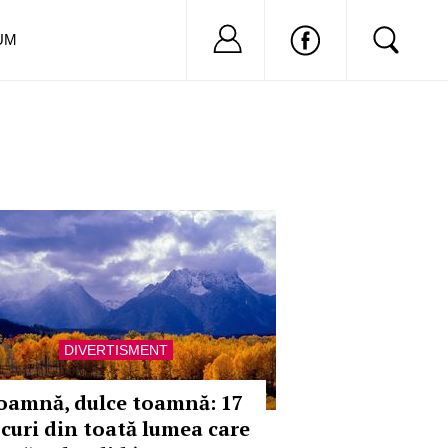
Nu ai cont?
Inregistreaza-
UM
DIVERTISMENT
oamnă, dulce toamnă: 17
ocuri din toată lumea care