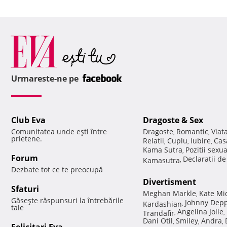
Urmareste-ne pe
Club Eva
Dragoste & Sex
Comunitatea unde eşti între
Dragoste
Romantic
Viat
,
,
prietene.
Relatii
Cuplu
Iubire
Cas
,
,
,
Kama Sutra
Pozitii sexu
,
Forum
Declaratii d
Kamasutra
,
Dezbate tot ce te preocupă
Divertisment
Sfaturi
Meghan Markle
Kate Mi
,
Găseşte răspunsuri la întrebările
Johnny Dep
Kardashian
,
tale
Angelina Jolie
Trandafir
,
,
Dani Otil
Smiley
Andra
,
,
,