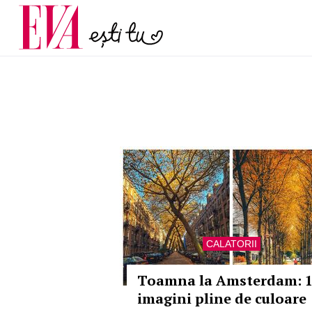
și 60 de ani. De ce te t
Carieră
pe măsură ce înaintez
Actualitate
CALATORII
Toamna la Amsterdam: 
imagini pline de culoare