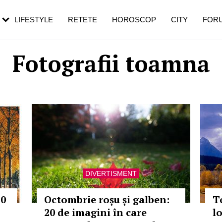
rezești mai des
Cât durează, cum te pregătești și cât
i în vârstă
de dureroasă este investigația
LIFESTYLE
RETETE
HOROSCOP
CITY
FOR
Fotografii toamna
DIVERTISMENT
10
Octombrie roșu și galben:
T
20 de imagini în care
l