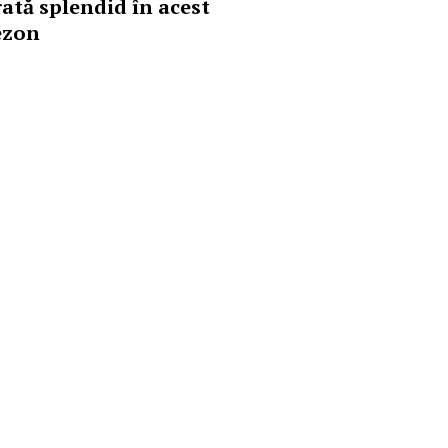
rată splendid în acest
ezon