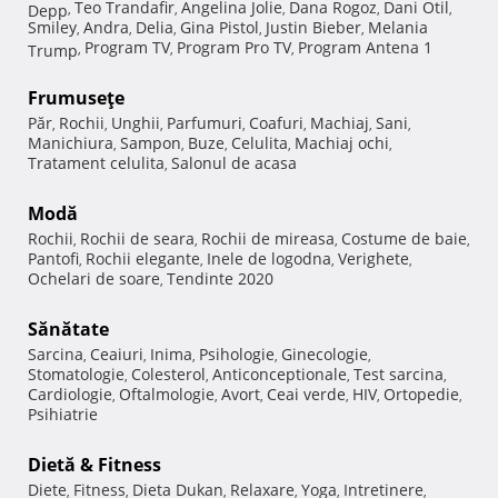
Teo Trandafir
Angelina Jolie
Dana Rogoz
Dani Otil
Depp
,
,
,
,
,
Smiley
Andra
Delia
Gina Pistol
Justin Bieber
Melania
,
,
,
,
,
Program TV
Program Pro TV
Program Antena 1
Trump
,
,
,
Frumuseţe
Păr
Rochii
Unghii
Parfumuri
Coafuri
Machiaj
Sani
,
,
,
,
,
,
,
Manichiura
Sampon
Buze
Celulita
Machiaj ochi
,
,
,
,
,
Tratament celulita
Salonul de acasa
,
Modă
Rochii
Rochii de seara
Rochii de mireasa
Costume de baie
,
,
,
,
Pantofi
Rochii elegante
Inele de logodna
Verighete
,
,
,
,
Ochelari de soare
Tendinte 2020
,
Sănătate
Sarcina
Ceaiuri
Inima
Psihologie
Ginecologie
,
,
,
,
,
Stomatologie
Colesterol
Anticonceptionale
Test sarcina
,
,
,
,
Cardiologie
Oftalmologie
Avort
Ceai verde
HIV
Ortopedie
,
,
,
,
,
,
Psihiatrie
Dietă & Fitness
Diete
Fitness
Dieta Dukan
Relaxare
Yoga
Intretinere
,
,
,
,
,
,