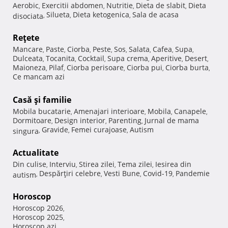
Aerobic
Exercitii abdomen
Nutritie
Dieta de slabit
Dieta
,
,
,
,
Silueta
Dieta ketogenica
Sala de acasa
disociata
,
,
,
Reţete
Mancare
Paste
Ciorba
Peste
Sos
Salata
Cafea
Supa
,
,
,
,
,
,
,
,
Dulceata
Tocanita
Cocktail
Supa crema
Aperitive
Desert
,
,
,
,
,
,
Maioneza
Pilaf
Ciorba perisoare
Ciorba pui
Ciorba burta
,
,
,
,
,
Ce mancam azi
Casă şi familie
Mobila bucatarie
Amenajari interioare
Mobila
Canapele
,
,
,
,
Dormitoare
Design interior
Parenting
Jurnal de mama
,
,
,
Gravide
Femei curajoase
Autism
singura
,
,
,
Actualitate
Din culise
Interviu
Stirea zilei
Tema zilei
Iesirea din
,
,
,
,
Despărţiri celebre
Vesti Bune
Covid-19
Pandemie
autism
,
,
,
,
Horoscop
Horoscop 2026
,
Horoscop 2025
,
Horoscop azi
,