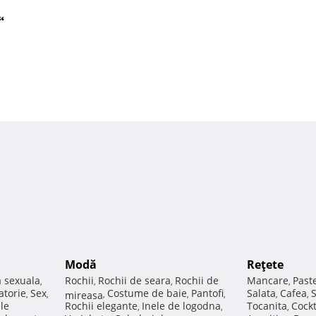
“
Modă
Reţete
a sexuala
Rochii
Rochii de seara
Rochii de
Mancare
Past
,
,
,
,
atorie
Sex
Costume de baie
Pantofi
Salata
Cafea
,
,
mireasa
,
,
,
,
,
ale
Rochii elegante
Inele de logodna
Tocanita
Cockt
,
,
,