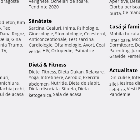
e dragoste
Verighete
Ochelari de soare
Aperitive
Dese
,
,
,
Tendinte 2020
Ciorba perisoa
Ce manc
burta
,
Sănătate
ddleton
Kim
,
Casă şi fami
p
Teo
Sarcina
Ceaiuri
Inima
Psihologie
,
,
,
,
,
Dana Rogoz
Ginecologie
Stomatologie
Colesterol
Mobila bucata
,
,
,
,
Delia
Gina
Anticonceptionale
Test sarcina
Mob
,
,
,
interioare
,
nia Trump
Cardiologie
Oftalmologie
Avort
Ceai
Dormitoare
De
,
,
,
,
,
 TV
HIV
Ortopedie
Psihiatrie
Parenting
Jur
,
verde
,
,
,
,
Gravide
Femei
,
Dietă & Fitness
Actualitate
Diete
Fitness
Dieta Dukan
Relaxare
,
,
,
,
muri
Yoga
Intretinere
Aerobic
Exercitii
Din culise
Inte
,
,
,
,
,
nichiura
Nutritie
Dieta de slabit
Iesirea d
,
abdomen
,
,
,
zilei
,
achiaj ochi
Dieta disociata
Silueta
Dieta
Vesti
,
,
,
celebre
,
ul de acasa
Sala de acasa
Pandemie
ketogenica
,