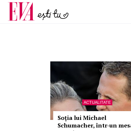
și 60 de ani. De ce te t
Carieră
pe măsură ce înaintez
Actualitate
ACTUALITATE
Soția lui Michael
Schumacher, într-un mes