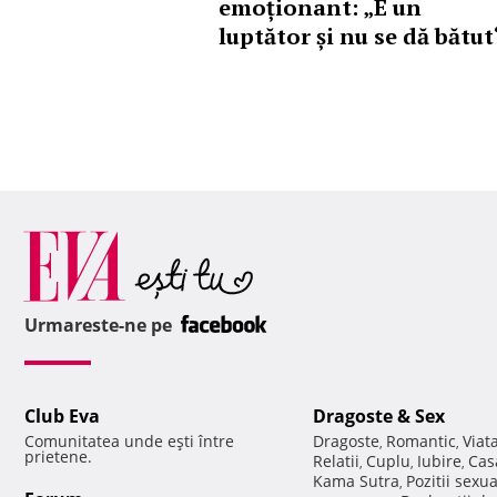
emoționant: „E un
luptător și nu se dă bătut
Urmareste-ne pe
Club Eva
Dragoste & Sex
Comunitatea unde eşti între
Dragoste
Romantic
Viat
,
,
prietene.
Relatii
Cuplu
Iubire
Cas
,
,
,
Kama Sutra
Pozitii sexu
,