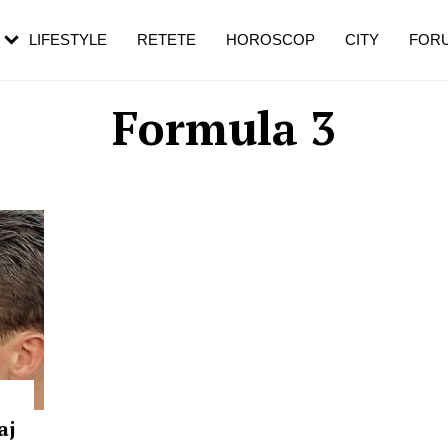
rezești mai des
Cât durează, cum te pregătești și cât
i în vârstă
de dureroasă este investigația
LIFESTYLE
RETETE
HOROSCOP
CITY
FOR
Formula 3
aj