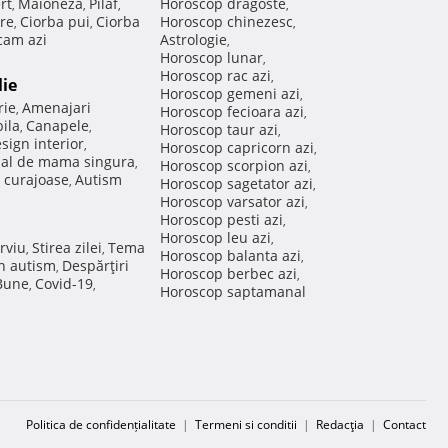
rt
Maioneza
Pilaf
Horoscop dragoste
,
,
,
,
re
Ciorba pui
Ciorba
Horoscop chinezesc
,
,
,
am azi
Astrologie
,
Horoscop lunar
,
Horoscop rac azi
,
lie
Horoscop gemeni azi
,
rie
Amenajari
,
Horoscop fecioara azi
,
ila
Canapele
,
,
Horoscop taur azi
,
sign interior
,
Horoscop capricorn azi
,
nal de mama singura
,
Horoscop scorpion azi
,
 curajoase
Autism
,
Horoscop sagetator azi
,
Horoscop varsator azi
,
Horoscop pesti azi
,
Horoscop leu azi
,
rviu
Stirea zilei
Tema
,
,
Horoscop balanta azi
,
in autism
Despărţiri
,
Horoscop berbec azi
,
 Bune
Covid-19
,
,
Horoscop saptamanal
Politica de confidențialitate
|
Termeni si conditii
|
Redacţia
|
Contact