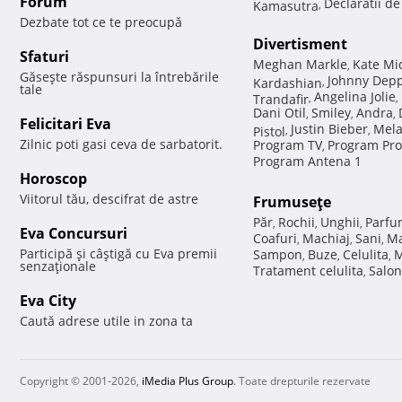
Forum
Declaratii d
Kamasutra
,
Dezbate tot ce te preocupă
Divertisment
Sfaturi
Meghan Markle
Kate Mi
,
Găseşte răspunsuri la întrebările
Johnny Dep
Kardashian
,
tale
Angelina Jolie
Trandafir
,
,
Dani Otil
Smiley
Andra
,
,
,
Felicitari Eva
Justin Bieber
Mela
Pistol
,
,
Zilnic poti gasi ceva de sarbatorit.
Program TV
Program Pro
,
Program Antena 1
Horoscop
Viitorul tău, descifrat de astre
Frumuseţe
Păr
Rochii
Unghii
Parfu
,
,
,
Eva Concursuri
Coafuri
Machiaj
Sani
Ma
,
,
,
Participă şi câştigă cu Eva premii
Sampon
Buze
Celulita
M
,
,
,
senzaţionale
Tratament celulita
Salon
,
Eva City
Caută adrese utile in zona ta
Copyright © 2001-2026,
iMedia Plus Group
. Toate drepturile rezervate