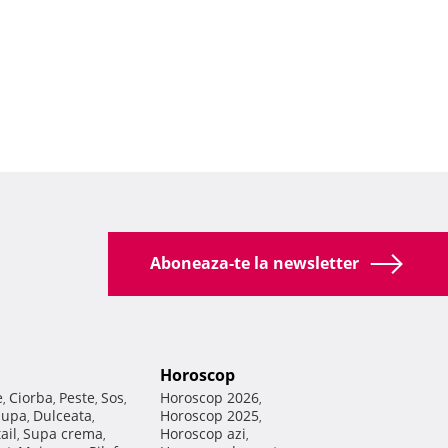
Aboneaza-te la newsletter
Horoscop
e
Ciorba
Peste
Sos
Horoscop 2026
,
,
,
,
,
Supa
Dulceata
Horoscop 2025
,
,
,
ail
Supa crema
Horoscop azi
,
,
,