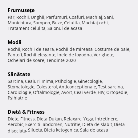
Frumuseţe
Păr
Rochii
Unghii
Parfumuri
Coafuri
Machiaj
Sani
,
,
,
,
,
,
,
Manichiura
Sampon
Buze
Celulita
Machiaj ochi
,
,
,
,
,
Tratament celulita
Salonul de acasa
,
Modă
Rochii
Rochii de seara
Rochii de mireasa
Costume de baie
,
,
,
,
Pantofi
Rochii elegante
Inele de logodna
Verighete
,
,
,
,
Ochelari de soare
Tendinte 2020
,
Sănătate
Sarcina
Ceaiuri
Inima
Psihologie
Ginecologie
,
,
,
,
,
Stomatologie
Colesterol
Anticonceptionale
Test sarcina
,
,
,
,
Cardiologie
Oftalmologie
Avort
Ceai verde
HIV
Ortopedie
,
,
,
,
,
,
Psihiatrie
Dietă & Fitness
Diete
Fitness
Dieta Dukan
Relaxare
Yoga
Intretinere
,
,
,
,
,
,
Aerobic
Exercitii abdomen
Nutritie
Dieta de slabit
Dieta
,
,
,
,
Silueta
Dieta ketogenica
Sala de acasa
disociata
,
,
,