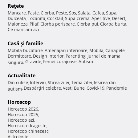
Reţete
Mancare
Paste
Ciorba
Peste
Sos
Salata
Cafea
Supa
,
,
,
,
,
,
,
,
Dulceata
Tocanita
Cocktail
Supa crema
Aperitive
Desert
,
,
,
,
,
,
Maioneza
Pilaf
Ciorba perisoare
Ciorba pui
Ciorba burta
,
,
,
,
,
Ce mancam azi
Casă şi familie
Mobila bucatarie
Amenajari interioare
Mobila
Canapele
,
,
,
,
Dormitoare
Design interior
Parenting
Jurnal de mama
,
,
,
Gravide
Femei curajoase
Autism
singura
,
,
,
Actualitate
Din culise
Interviu
Stirea zilei
Tema zilei
Iesirea din
,
,
,
,
Despărţiri celebre
Vesti Bune
Covid-19
Pandemie
autism
,
,
,
,
Horoscop
Horoscop 2026
,
Horoscop 2025
,
Horoscop azi
,
Horoscop dragoste
,
Horoscop chinezesc
,
Astrologie
,