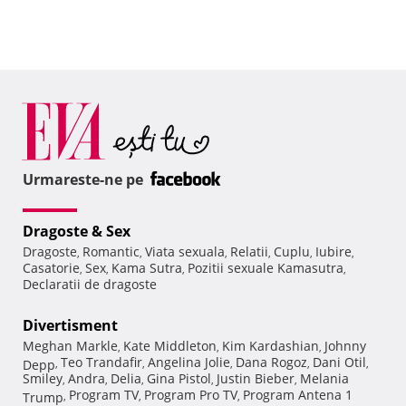
Urmareste-ne pe
Dragoste & Sex
Dragoste
Romantic
Viata sexuala
Relatii
Cuplu
Iubire
,
,
,
,
,
,
Casatorie
Sex
Kama Sutra
Pozitii sexuale Kamasutra
,
,
,
,
Declaratii de dragoste
Divertisment
Meghan Markle
Kate Middleton
Kim Kardashian
Johnny
,
,
,
Teo Trandafir
Angelina Jolie
Dana Rogoz
Dani Otil
Depp
,
,
,
,
,
Smiley
Andra
Delia
Gina Pistol
Justin Bieber
Melania
,
,
,
,
,
Program TV
Program Pro TV
Program Antena 1
Trump
,
,
,