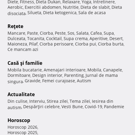
Diete
Fitness
Dieta Dukan
Relaxare
Yoga
Intretinere
,
,
,
,
,
,
Aerobic
Exercitii abdomen
Nutritie
Dieta de slabit
Dieta
,
,
,
,
Silueta
Dieta ketogenica
Sala de acasa
disociata
,
,
,
Reţete
Mancare
Paste
Ciorba
Peste
Sos
Salata
Cafea
Supa
,
,
,
,
,
,
,
,
Dulceata
Tocanita
Cocktail
Supa crema
Aperitive
Desert
,
,
,
,
,
,
Maioneza
Pilaf
Ciorba perisoare
Ciorba pui
Ciorba burta
,
,
,
,
,
Ce mancam azi
Casă şi familie
Mobila bucatarie
Amenajari interioare
Mobila
Canapele
,
,
,
,
Dormitoare
Design interior
Parenting
Jurnal de mama
,
,
,
Gravide
Femei curajoase
Autism
singura
,
,
,
Actualitate
Din culise
Interviu
Stirea zilei
Tema zilei
Iesirea din
,
,
,
,
Despărţiri celebre
Vesti Bune
Covid-19
Pandemie
autism
,
,
,
,
Horoscop
Horoscop 2026
,
Horoscop 2025
,