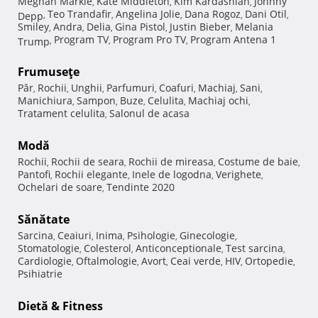
Meghan Markle
Kate Middleton
Kim Kardashian
Johnny
,
,
,
Teo Trandafir
Angelina Jolie
Dana Rogoz
Dani Otil
Depp
,
,
,
,
,
Smiley
Andra
Delia
Gina Pistol
Justin Bieber
Melania
,
,
,
,
,
Program TV
Program Pro TV
Program Antena 1
Trump
,
,
,
Frumuseţe
Păr
Rochii
Unghii
Parfumuri
Coafuri
Machiaj
Sani
,
,
,
,
,
,
,
Manichiura
Sampon
Buze
Celulita
Machiaj ochi
,
,
,
,
,
Tratament celulita
Salonul de acasa
,
Modă
Rochii
Rochii de seara
Rochii de mireasa
Costume de baie
,
,
,
,
Pantofi
Rochii elegante
Inele de logodna
Verighete
,
,
,
,
Ochelari de soare
Tendinte 2020
,
Sănătate
Sarcina
Ceaiuri
Inima
Psihologie
Ginecologie
,
,
,
,
,
Stomatologie
Colesterol
Anticonceptionale
Test sarcina
,
,
,
,
Cardiologie
Oftalmologie
Avort
Ceai verde
HIV
Ortopedie
,
,
,
,
,
,
Psihiatrie
Dietă & Fitness