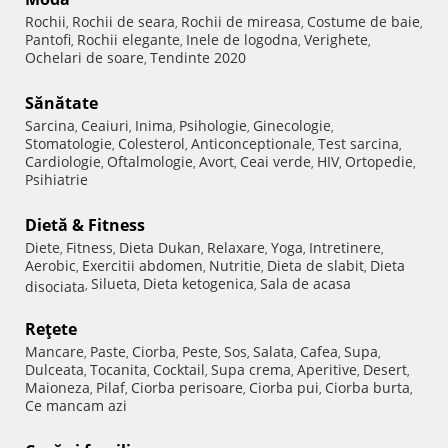
Rochii
Rochii de seara
Rochii de mireasa
Costume de baie
,
,
,
,
Pantofi
Rochii elegante
Inele de logodna
Verighete
,
,
,
,
Ochelari de soare
Tendinte 2020
,
Sănătate
Sarcina
Ceaiuri
Inima
Psihologie
Ginecologie
,
,
,
,
,
Stomatologie
Colesterol
Anticonceptionale
Test sarcina
,
,
,
,
Cardiologie
Oftalmologie
Avort
Ceai verde
HIV
Ortopedie
,
,
,
,
,
,
Psihiatrie
Dietă & Fitness
Diete
Fitness
Dieta Dukan
Relaxare
Yoga
Intretinere
,
,
,
,
,
,
Aerobic
Exercitii abdomen
Nutritie
Dieta de slabit
Dieta
,
,
,
,
Silueta
Dieta ketogenica
Sala de acasa
disociata
,
,
,
Reţete
Mancare
Paste
Ciorba
Peste
Sos
Salata
Cafea
Supa
,
,
,
,
,
,
,
,
Dulceata
Tocanita
Cocktail
Supa crema
Aperitive
Desert
,
,
,
,
,
,
Maioneza
Pilaf
Ciorba perisoare
Ciorba pui
Ciorba burta
,
,
,
,
,
Ce mancam azi