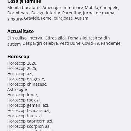
Casă şi familie
Mobila bucatarie
Amenajari interioare
Mobila
Canapele
,
,
,
,
Dormitoare
Design interior
Parenting
Jurnal de mama
,
,
,
Gravide
Femei curajoase
Autism
singura
,
,
,
Actualitate
Din culise
Interviu
Stirea zilei
Tema zilei
Iesirea din
,
,
,
,
Despărţiri celebre
Vesti Bune
Covid-19
Pandemie
autism
,
,
,
,
Horoscop
Horoscop 2026
,
Horoscop 2025
,
Horoscop azi
,
Horoscop dragoste
,
Horoscop chinezesc
,
Astrologie
,
Horoscop lunar
,
Horoscop rac azi
,
Horoscop gemeni azi
,
Horoscop fecioara azi
,
Horoscop taur azi
,
Horoscop capricorn azi
,
Horoscop scorpion azi
,