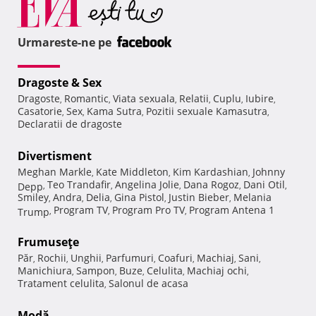
Urmareste-ne pe
Dragoste & Sex
Dragoste
Romantic
Viata sexuala
Relatii
Cuplu
Iubire
,
,
,
,
,
,
Casatorie
Sex
Kama Sutra
Pozitii sexuale Kamasutra
,
,
,
,
Declaratii de dragoste
Divertisment
Meghan Markle
Kate Middleton
Kim Kardashian
Johnny
,
,
,
Teo Trandafir
Angelina Jolie
Dana Rogoz
Dani Otil
Depp
,
,
,
,
,
Smiley
Andra
Delia
Gina Pistol
Justin Bieber
Melania
,
,
,
,
,
Program TV
Program Pro TV
Program Antena 1
Trump
,
,
,
Frumuseţe
Păr
Rochii
Unghii
Parfumuri
Coafuri
Machiaj
Sani
,
,
,
,
,
,
,
Manichiura
Sampon
Buze
Celulita
Machiaj ochi
,
,
,
,
,
Tratament celulita
Salonul de acasa
,
Modă