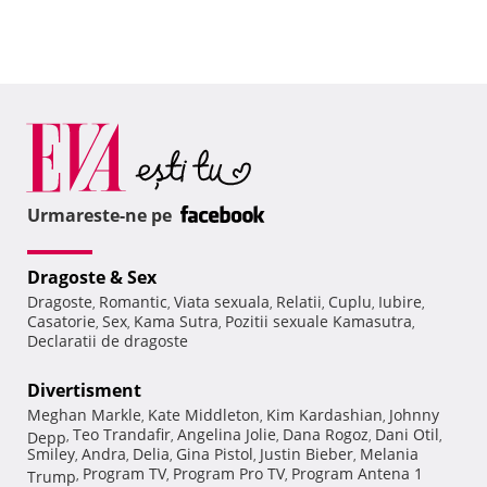
Urmareste-ne pe
Dragoste & Sex
Dragoste
Romantic
Viata sexuala
Relatii
Cuplu
Iubire
,
,
,
,
,
,
Casatorie
Sex
Kama Sutra
Pozitii sexuale Kamasutra
,
,
,
,
Declaratii de dragoste
Divertisment
Meghan Markle
Kate Middleton
Kim Kardashian
Johnny
,
,
,
Teo Trandafir
Angelina Jolie
Dana Rogoz
Dani Otil
Depp
,
,
,
,
,
Smiley
Andra
Delia
Gina Pistol
Justin Bieber
Melania
,
,
,
,
,
Program TV
Program Pro TV
Program Antena 1
Trump
,
,
,