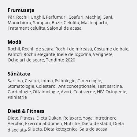
Frumuseţe
Păr
Rochii
Unghii
Parfumuri
Coafuri
Machiaj
Sani
,
,
,
,
,
,
,
Manichiura
Sampon
Buze
Celulita
Machiaj ochi
,
,
,
,
,
Tratament celulita
Salonul de acasa
,
Modă
Rochii
Rochii de seara
Rochii de mireasa
Costume de baie
,
,
,
,
Pantofi
Rochii elegante
Inele de logodna
Verighete
,
,
,
,
Ochelari de soare
Tendinte 2020
,
Sănătate
Sarcina
Ceaiuri
Inima
Psihologie
Ginecologie
,
,
,
,
,
Stomatologie
Colesterol
Anticonceptionale
Test sarcina
,
,
,
,
Cardiologie
Oftalmologie
Avort
Ceai verde
HIV
Ortopedie
,
,
,
,
,
,
Psihiatrie
Dietă & Fitness
Diete
Fitness
Dieta Dukan
Relaxare
Yoga
Intretinere
,
,
,
,
,
,
Aerobic
Exercitii abdomen
Nutritie
Dieta de slabit
Dieta
,
,
,
,
Silueta
Dieta ketogenica
Sala de acasa
disociata
,
,
,