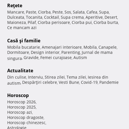
Reţete
Mancare
Paste
Ciorba
Peste
Sos
Salata
Cafea
Supa
,
,
,
,
,
,
,
,
Dulceata
Tocanita
Cocktail
Supa crema
Aperitive
Desert
,
,
,
,
,
,
Maioneza
Pilaf
Ciorba perisoare
Ciorba pui
Ciorba burta
,
,
,
,
,
Ce mancam azi
Casă şi familie
Mobila bucatarie
Amenajari interioare
Mobila
Canapele
,
,
,
,
Dormitoare
Design interior
Parenting
Jurnal de mama
,
,
,
Gravide
Femei curajoase
Autism
singura
,
,
,
Actualitate
Din culise
Interviu
Stirea zilei
Tema zilei
Iesirea din
,
,
,
,
Despărţiri celebre
Vesti Bune
Covid-19
Pandemie
autism
,
,
,
,
Horoscop
Horoscop 2026
,
Horoscop 2025
,
Horoscop azi
,
Horoscop dragoste
,
Horoscop chinezesc
,
Astrologie
,