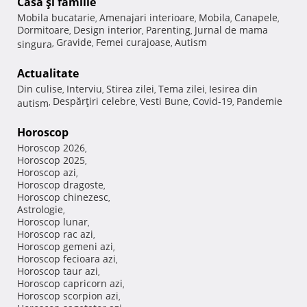
Casă şi familie
Mobila bucatarie
Amenajari interioare
Mobila
Canapele
,
,
,
,
Dormitoare
Design interior
Parenting
Jurnal de mama
,
,
,
Gravide
Femei curajoase
Autism
singura
,
,
,
Actualitate
Din culise
Interviu
Stirea zilei
Tema zilei
Iesirea din
,
,
,
,
Despărţiri celebre
Vesti Bune
Covid-19
Pandemie
autism
,
,
,
,
Horoscop
Horoscop 2026
,
Horoscop 2025
,
Horoscop azi
,
Horoscop dragoste
,
Horoscop chinezesc
,
Astrologie
,
Horoscop lunar
,
Horoscop rac azi
,
Horoscop gemeni azi
,
Horoscop fecioara azi
,
Horoscop taur azi
,
Horoscop capricorn azi
,
Horoscop scorpion azi
,