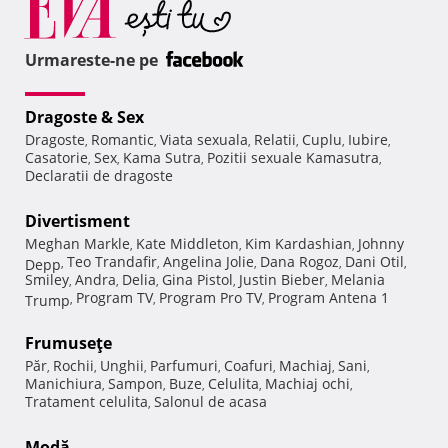
Urmareste-ne pe
Dragoste & Sex
Dragoste
Romantic
Viata sexuala
Relatii
Cuplu
Iubire
,
,
,
,
,
,
Casatorie
Sex
Kama Sutra
Pozitii sexuale Kamasutra
,
,
,
,
Declaratii de dragoste
Divertisment
Meghan Markle
Kate Middleton
Kim Kardashian
Johnny
,
,
,
Teo Trandafir
Angelina Jolie
Dana Rogoz
Dani Otil
Depp
,
,
,
,
,
Smiley
Andra
Delia
Gina Pistol
Justin Bieber
Melania
,
,
,
,
,
Program TV
Program Pro TV
Program Antena 1
Trump
,
,
,
Frumuseţe
Păr
Rochii
Unghii
Parfumuri
Coafuri
Machiaj
Sani
,
,
,
,
,
,
,
Manichiura
Sampon
Buze
Celulita
Machiaj ochi
,
,
,
,
,
Tratament celulita
Salonul de acasa
,
Modă