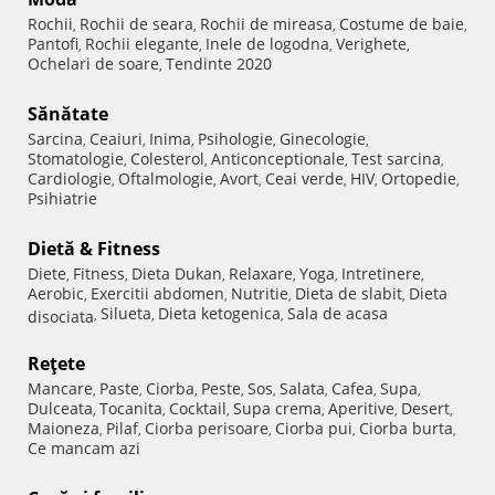
Rochii
Rochii de seara
Rochii de mireasa
Costume de baie
,
,
,
,
Pantofi
Rochii elegante
Inele de logodna
Verighete
,
,
,
,
Ochelari de soare
Tendinte 2020
,
Sănătate
Sarcina
Ceaiuri
Inima
Psihologie
Ginecologie
,
,
,
,
,
Stomatologie
Colesterol
Anticonceptionale
Test sarcina
,
,
,
,
Cardiologie
Oftalmologie
Avort
Ceai verde
HIV
Ortopedie
,
,
,
,
,
,
Psihiatrie
Dietă & Fitness
Diete
Fitness
Dieta Dukan
Relaxare
Yoga
Intretinere
,
,
,
,
,
,
Aerobic
Exercitii abdomen
Nutritie
Dieta de slabit
Dieta
,
,
,
,
Silueta
Dieta ketogenica
Sala de acasa
disociata
,
,
,
Reţete
Mancare
Paste
Ciorba
Peste
Sos
Salata
Cafea
Supa
,
,
,
,
,
,
,
,
Dulceata
Tocanita
Cocktail
Supa crema
Aperitive
Desert
,
,
,
,
,
,
Maioneza
Pilaf
Ciorba perisoare
Ciorba pui
Ciorba burta
,
,
,
,
,
Ce mancam azi