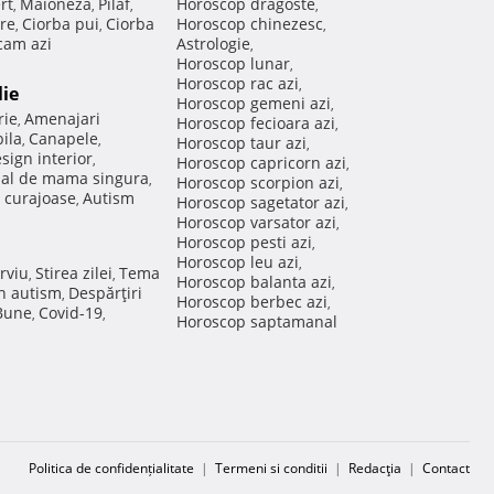
rt
Maioneza
Pilaf
Horoscop dragoste
,
,
,
,
re
Ciorba pui
Ciorba
Horoscop chinezesc
,
,
,
am azi
Astrologie
,
Horoscop lunar
,
Horoscop rac azi
,
lie
Horoscop gemeni azi
,
rie
Amenajari
,
Horoscop fecioara azi
,
ila
Canapele
,
,
Horoscop taur azi
,
sign interior
,
Horoscop capricorn azi
,
nal de mama singura
,
Horoscop scorpion azi
,
 curajoase
Autism
,
Horoscop sagetator azi
,
Horoscop varsator azi
,
Horoscop pesti azi
,
Horoscop leu azi
,
rviu
Stirea zilei
Tema
,
,
Horoscop balanta azi
,
in autism
Despărţiri
,
Horoscop berbec azi
,
 Bune
Covid-19
,
,
Horoscop saptamanal
Politica de confidențialitate
|
Termeni si conditii
|
Redacţia
|
Contact