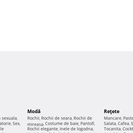
Modă
Reţete
a sexuala
Rochii
Rochii de seara
Rochii de
Mancare
Past
,
,
,
,
atorie
Sex
Costume de baie
Pantofi
Salata
Cafea
,
,
mireasa
,
,
,
,
,
ale
Rochii elegante
Inele de logodna
Tocanita
Cockt
,
,
,