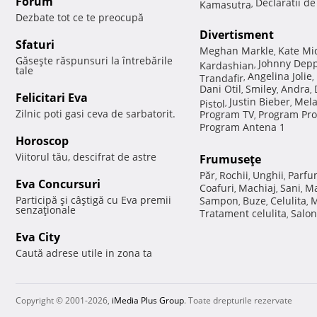
Forum
Declaratii d
Kamasutra
,
Dezbate tot ce te preocupă
Divertisment
Sfaturi
Meghan Markle
Kate Mi
,
Găseşte răspunsuri la întrebările
Johnny Dep
Kardashian
,
tale
Angelina Jolie
Trandafir
,
,
Dani Otil
Smiley
Andra
,
,
,
Felicitari Eva
Justin Bieber
Mela
Pistol
,
,
Zilnic poti gasi ceva de sarbatorit.
Program TV
Program Pro
,
Program Antena 1
Horoscop
Viitorul tău, descifrat de astre
Frumuseţe
Păr
Rochii
Unghii
Parfu
,
,
,
Eva Concursuri
Coafuri
Machiaj
Sani
Ma
,
,
,
Participă şi câştigă cu Eva premii
Sampon
Buze
Celulita
M
,
,
,
senzaţionale
Tratament celulita
Salon
,
Eva City
Caută adrese utile in zona ta
Copyright © 2001-2026,
iMedia Plus Group
. Toate drepturile rezervate