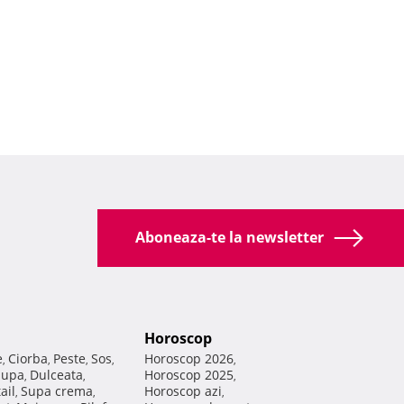
Aboneaza-te la newsletter
Horoscop
e
Ciorba
Peste
Sos
Horoscop 2026
,
,
,
,
,
Supa
Dulceata
Horoscop 2025
,
,
,
ail
Supa crema
Horoscop azi
,
,
,