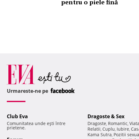
pentru o piele fină
Urmareste-ne pe
Club Eva
Dragoste & Sex
Comunitatea unde eşti între
Dragoste
Romantic
Viat
,
,
prietene.
Relatii
Cuplu
Iubire
Cas
,
,
,
Kama Sutra
Pozitii sexu
,