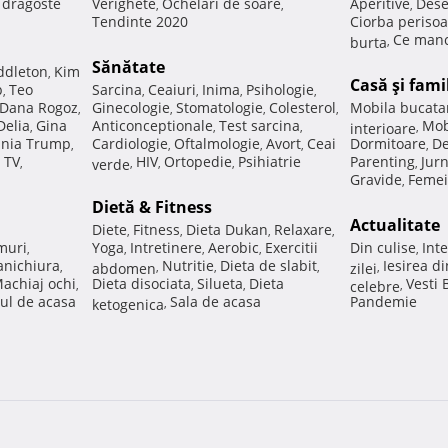
e dragoste
Verighete
Ochelari de soare
Aperitive
Dese
,
,
,
Tendinte 2020
Ciorba perisoa
Ce manc
burta
,
Sănătate
ddleton
Kim
,
Casă şi fami
p
Teo
Sarcina
Ceaiuri
Inima
Psihologie
,
,
,
,
,
Dana Rogoz
Ginecologie
Stomatologie
Colesterol
Mobila bucata
,
,
,
,
Delia
Gina
Anticonceptionale
Test sarcina
Mob
,
,
,
interioare
,
nia Trump
Cardiologie
Oftalmologie
Avort
Ceai
Dormitoare
De
,
,
,
,
,
 TV
HIV
Ortopedie
Psihiatrie
Parenting
Jur
,
verde
,
,
,
,
Gravide
Femei
,
Dietă & Fitness
Actualitate
Diete
Fitness
Dieta Dukan
Relaxare
,
,
,
,
muri
Yoga
Intretinere
Aerobic
Exercitii
Din culise
Inte
,
,
,
,
,
nichiura
Nutritie
Dieta de slabit
Iesirea d
,
abdomen
,
,
,
zilei
,
achiaj ochi
Dieta disociata
Silueta
Dieta
Vesti
,
,
,
celebre
,
ul de acasa
Sala de acasa
Pandemie
ketogenica
,