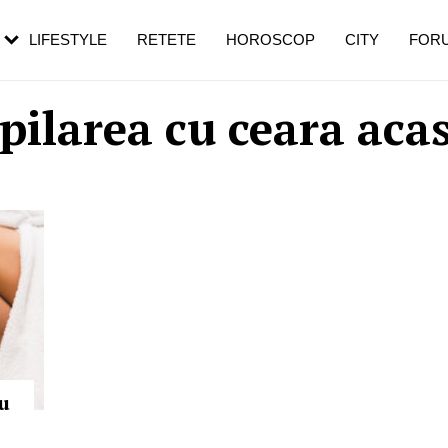
rebui să mergi
și 60 de ani. De ce te trezești mai des
pe măsură ce înaintezi în vârstă
LIFESTYLE
RETETE
HOROSCOP
CITY
FOR
pilarea cu ceara aca
cu