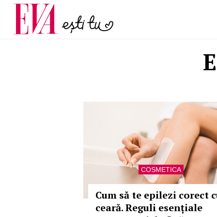
menopauză și când ar t
Carieră
la medic
Actualitate
E
COSMETICA
Cum să te epilezi corect 
ceară. Reguli esențiale