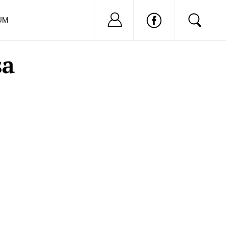
Nu ai cont?
Inregistreaza-
UM
sa