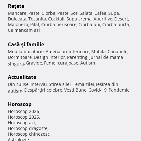
Reţete
Mancare
Paste
Ciorba
Peste
Sos
Salata
Cafea
Supa
,
,
,
,
,
,
,
,
Dulceata
Tocanita
Cocktail
Supa crema
Aperitive
Desert
,
,
,
,
,
,
Maioneza
Pilaf
Ciorba perisoare
Ciorba pui
Ciorba burta
,
,
,
,
,
Ce mancam azi
Casă şi familie
Mobila bucatarie
Amenajari interioare
Mobila
Canapele
,
,
,
,
Dormitoare
Design interior
Parenting
Jurnal de mama
,
,
,
Gravide
Femei curajoase
Autism
singura
,
,
,
Actualitate
Din culise
Interviu
Stirea zilei
Tema zilei
Iesirea din
,
,
,
,
Despărţiri celebre
Vesti Bune
Covid-19
Pandemie
autism
,
,
,
,
Horoscop
Horoscop 2026
,
Horoscop 2025
,
Horoscop azi
,
Horoscop dragoste
,
Horoscop chinezesc
,
Astrologie
,