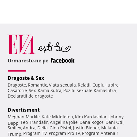
Urmareste-ne pe
Dragoste & Sex
Dragoste
Romantic
Viata sexuala
Relatii
Cuplu
Iubire
,
,
,
,
,
,
Casatorie
Sex
Kama Sutra
Pozitii sexuale Kamasutra
,
,
,
,
Declaratii de dragoste
Divertisment
Meghan Markle
Kate Middleton
Kim Kardashian
Johnny
,
,
,
Teo Trandafir
Angelina Jolie
Dana Rogoz
Dani Otil
Depp
,
,
,
,
,
Smiley
Andra
Delia
Gina Pistol
Justin Bieber
Melania
,
,
,
,
,
Program TV
Program Pro TV
Program Antena 1
Trump
,
,
,