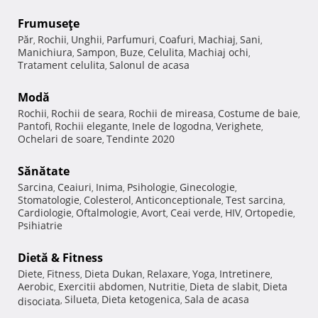
Frumuseţe
Păr
Rochii
Unghii
Parfumuri
Coafuri
Machiaj
Sani
,
,
,
,
,
,
,
Manichiura
Sampon
Buze
Celulita
Machiaj ochi
,
,
,
,
,
Tratament celulita
Salonul de acasa
,
Modă
Rochii
Rochii de seara
Rochii de mireasa
Costume de baie
,
,
,
,
Pantofi
Rochii elegante
Inele de logodna
Verighete
,
,
,
,
Ochelari de soare
Tendinte 2020
,
Sănătate
Sarcina
Ceaiuri
Inima
Psihologie
Ginecologie
,
,
,
,
,
Stomatologie
Colesterol
Anticonceptionale
Test sarcina
,
,
,
,
Cardiologie
Oftalmologie
Avort
Ceai verde
HIV
Ortopedie
,
,
,
,
,
,
Psihiatrie
Dietă & Fitness
Diete
Fitness
Dieta Dukan
Relaxare
Yoga
Intretinere
,
,
,
,
,
,
Aerobic
Exercitii abdomen
Nutritie
Dieta de slabit
Dieta
,
,
,
,
Silueta
Dieta ketogenica
Sala de acasa
disociata
,
,
,