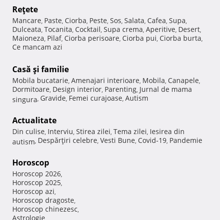
Reţete
Mancare
Paste
Ciorba
Peste
Sos
Salata
Cafea
Supa
,
,
,
,
,
,
,
,
Dulceata
Tocanita
Cocktail
Supa crema
Aperitive
Desert
,
,
,
,
,
,
Maioneza
Pilaf
Ciorba perisoare
Ciorba pui
Ciorba burta
,
,
,
,
,
Ce mancam azi
Casă şi familie
Mobila bucatarie
Amenajari interioare
Mobila
Canapele
,
,
,
,
Dormitoare
Design interior
Parenting
Jurnal de mama
,
,
,
Gravide
Femei curajoase
Autism
singura
,
,
,
Actualitate
Din culise
Interviu
Stirea zilei
Tema zilei
Iesirea din
,
,
,
,
Despărţiri celebre
Vesti Bune
Covid-19
Pandemie
autism
,
,
,
,
Horoscop
Horoscop 2026
,
Horoscop 2025
,
Horoscop azi
,
Horoscop dragoste
,
Horoscop chinezesc
,
Astrologie
,