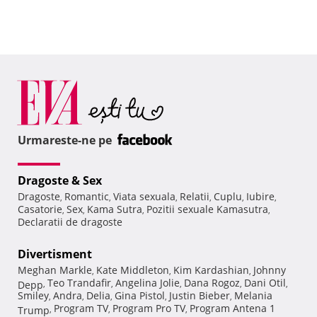
Urmareste-ne pe
Dragoste & Sex
Dragoste
Romantic
Viata sexuala
Relatii
Cuplu
Iubire
,
,
,
,
,
,
Casatorie
Sex
Kama Sutra
Pozitii sexuale Kamasutra
,
,
,
,
Declaratii de dragoste
Divertisment
Meghan Markle
Kate Middleton
Kim Kardashian
Johnny
,
,
,
Teo Trandafir
Angelina Jolie
Dana Rogoz
Dani Otil
Depp
,
,
,
,
,
Smiley
Andra
Delia
Gina Pistol
Justin Bieber
Melania
,
,
,
,
,
Program TV
Program Pro TV
Program Antena 1
Trump
,
,
,