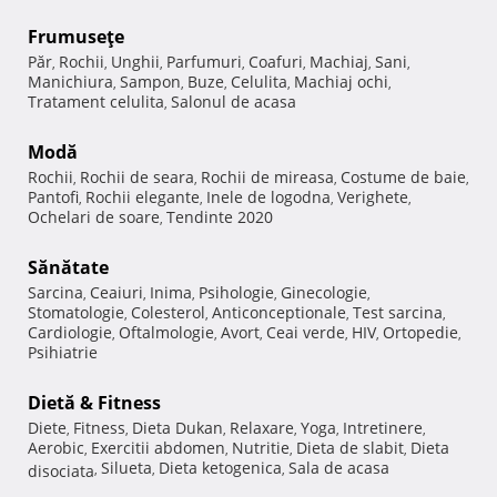
Frumuseţe
Păr
Rochii
Unghii
Parfumuri
Coafuri
Machiaj
Sani
,
,
,
,
,
,
,
Manichiura
Sampon
Buze
Celulita
Machiaj ochi
,
,
,
,
,
Tratament celulita
Salonul de acasa
,
Modă
Rochii
Rochii de seara
Rochii de mireasa
Costume de baie
,
,
,
,
Pantofi
Rochii elegante
Inele de logodna
Verighete
,
,
,
,
Ochelari de soare
Tendinte 2020
,
Sănătate
Sarcina
Ceaiuri
Inima
Psihologie
Ginecologie
,
,
,
,
,
Stomatologie
Colesterol
Anticonceptionale
Test sarcina
,
,
,
,
Cardiologie
Oftalmologie
Avort
Ceai verde
HIV
Ortopedie
,
,
,
,
,
,
Psihiatrie
Dietă & Fitness
Diete
Fitness
Dieta Dukan
Relaxare
Yoga
Intretinere
,
,
,
,
,
,
Aerobic
Exercitii abdomen
Nutritie
Dieta de slabit
Dieta
,
,
,
,
Silueta
Dieta ketogenica
Sala de acasa
disociata
,
,
,