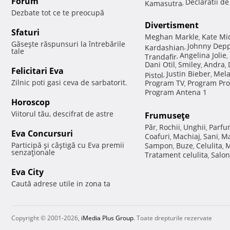
Forum
Declaratii d
Kamasutra
,
Dezbate tot ce te preocupă
Divertisment
Sfaturi
Meghan Markle
Kate Mi
,
Găseşte răspunsuri la întrebările
Johnny Dep
Kardashian
,
tale
Angelina Jolie
Trandafir
,
,
Dani Otil
Smiley
Andra
,
,
,
Felicitari Eva
Justin Bieber
Mela
Pistol
,
,
Zilnic poti gasi ceva de sarbatorit.
Program TV
Program Pro
,
Program Antena 1
Horoscop
Viitorul tău, descifrat de astre
Frumuseţe
Păr
Rochii
Unghii
Parfu
,
,
,
Eva Concursuri
Coafuri
Machiaj
Sani
Ma
,
,
,
Participă şi câştigă cu Eva premii
Sampon
Buze
Celulita
M
,
,
,
senzaţionale
Tratament celulita
Salon
,
Eva City
Caută adrese utile in zona ta
Copyright © 2001-2026,
iMedia Plus Group
. Toate drepturile rezervate