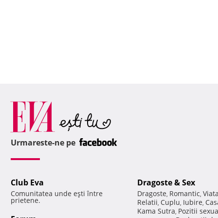
Urmareste-ne pe
Club Eva
Dragoste & Sex
Comunitatea unde eşti între
Dragoste
Romantic
Viat
,
,
prietene.
Relatii
Cuplu
Iubire
Cas
,
,
,
Kama Sutra
Pozitii sexu
,