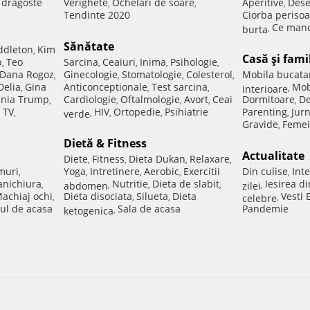
e dragoste
Verighete
Ochelari de soare
Aperitive
Dese
,
,
,
Tendinte 2020
Ciorba perisoa
Ce manc
burta
,
Sănătate
ddleton
Kim
,
Casă şi fami
p
Teo
Sarcina
Ceaiuri
Inima
Psihologie
,
,
,
,
,
Dana Rogoz
Ginecologie
Stomatologie
Colesterol
Mobila bucata
,
,
,
,
Delia
Gina
Anticonceptionale
Test sarcina
Mob
,
,
,
interioare
,
nia Trump
Cardiologie
Oftalmologie
Avort
Ceai
Dormitoare
De
,
,
,
,
,
 TV
HIV
Ortopedie
Psihiatrie
Parenting
Jur
,
verde
,
,
,
,
Gravide
Femei
,
Dietă & Fitness
Actualitate
Diete
Fitness
Dieta Dukan
Relaxare
,
,
,
,
muri
Yoga
Intretinere
Aerobic
Exercitii
Din culise
Inte
,
,
,
,
,
nichiura
Nutritie
Dieta de slabit
Iesirea d
,
abdomen
,
,
,
zilei
,
achiaj ochi
Dieta disociata
Silueta
Dieta
Vesti
,
,
,
celebre
,
ul de acasa
Sala de acasa
Pandemie
ketogenica
,