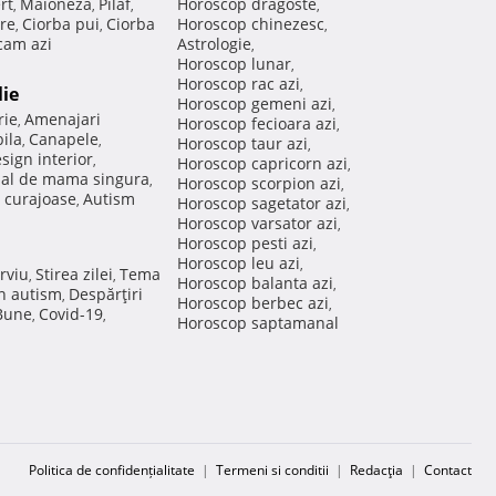
rt
Maioneza
Pilaf
Horoscop dragoste
,
,
,
,
re
Ciorba pui
Ciorba
Horoscop chinezesc
,
,
,
am azi
Astrologie
,
Horoscop lunar
,
Horoscop rac azi
,
lie
Horoscop gemeni azi
,
rie
Amenajari
,
Horoscop fecioara azi
,
ila
Canapele
,
,
Horoscop taur azi
,
sign interior
,
Horoscop capricorn azi
,
nal de mama singura
,
Horoscop scorpion azi
,
 curajoase
Autism
,
Horoscop sagetator azi
,
Horoscop varsator azi
,
Horoscop pesti azi
,
Horoscop leu azi
,
rviu
Stirea zilei
Tema
,
,
Horoscop balanta azi
,
in autism
Despărţiri
,
Horoscop berbec azi
,
 Bune
Covid-19
,
,
Horoscop saptamanal
Politica de confidențialitate
|
Termeni si conditii
|
Redacţia
|
Contact