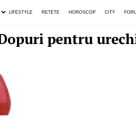
rebui să mergi
și 60 de ani. De ce te trezești mai des
pe măsură ce înaintezi în vârstă
LIFESTYLE
RETETE
HOROSCOP
CITY
FOR
Dopuri pentru urech