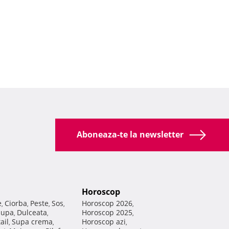
Aboneaza-te la newsletter
Horoscop
e
Ciorba
Peste
Sos
Horoscop 2026
,
,
,
,
,
Supa
Dulceata
Horoscop 2025
,
,
,
ail
Supa crema
Horoscop azi
,
,
,