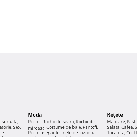
Modă
Reţete
a sexuala
Rochii
Rochii de seara
Rochii de
Mancare
Past
,
,
,
,
atorie
Sex
Costume de baie
Pantofi
Salata
Cafea
,
,
mireasa
,
,
,
,
,
ale
Rochii elegante
Inele de logodna
Tocanita
Cockt
,
,
,