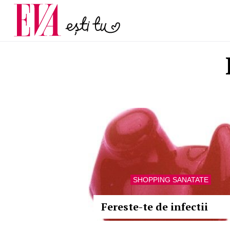
menopauză și când ar t
Carieră
la medic
Actualitate
SHOPPING SANATATE
Fereste-te de infectii