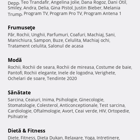
Teo Trandafir
Angelina Jolie
Dana Rogoz
Dani Otil
Depp
,
,
,
,
,
Smiley
Andra
Delia
Gina Pistol
Justin Bieber
Melania
,
,
,
,
,
Program TV
Program Pro TV
Program Antena 1
Trump
,
,
,
Frumuseţe
Păr
Rochii
Unghii
Parfumuri
Coafuri
Machiaj
Sani
,
,
,
,
,
,
,
Manichiura
Sampon
Buze
Celulita
Machiaj ochi
,
,
,
,
,
Tratament celulita
Salonul de acasa
,
Modă
Rochii
Rochii de seara
Rochii de mireasa
Costume de baie
,
,
,
,
Pantofi
Rochii elegante
Inele de logodna
Verighete
,
,
,
,
Ochelari de soare
Tendinte 2020
,
Sănătate
Sarcina
Ceaiuri
Inima
Psihologie
Ginecologie
,
,
,
,
,
Stomatologie
Colesterol
Anticonceptionale
Test sarcina
,
,
,
,
Cardiologie
Oftalmologie
Avort
Ceai verde
HIV
Ortopedie
,
,
,
,
,
,
Psihiatrie
Dietă & Fitness
Diete
Fitness
Dieta Dukan
Relaxare
Yoga
Intretinere
,
,
,
,
,
,