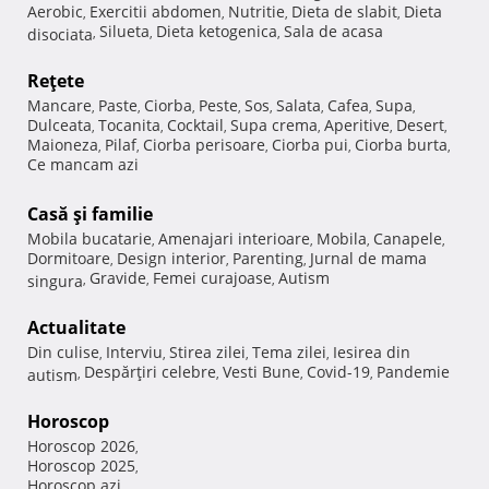
Aerobic
Exercitii abdomen
Nutritie
Dieta de slabit
Dieta
,
,
,
,
Silueta
Dieta ketogenica
Sala de acasa
disociata
,
,
,
Reţete
Mancare
Paste
Ciorba
Peste
Sos
Salata
Cafea
Supa
,
,
,
,
,
,
,
,
Dulceata
Tocanita
Cocktail
Supa crema
Aperitive
Desert
,
,
,
,
,
,
Maioneza
Pilaf
Ciorba perisoare
Ciorba pui
Ciorba burta
,
,
,
,
,
Ce mancam azi
Casă şi familie
Mobila bucatarie
Amenajari interioare
Mobila
Canapele
,
,
,
,
Dormitoare
Design interior
Parenting
Jurnal de mama
,
,
,
Gravide
Femei curajoase
Autism
singura
,
,
,
Actualitate
Din culise
Interviu
Stirea zilei
Tema zilei
Iesirea din
,
,
,
,
Despărţiri celebre
Vesti Bune
Covid-19
Pandemie
autism
,
,
,
,
Horoscop
Horoscop 2026
,
Horoscop 2025
,
Horoscop azi
,