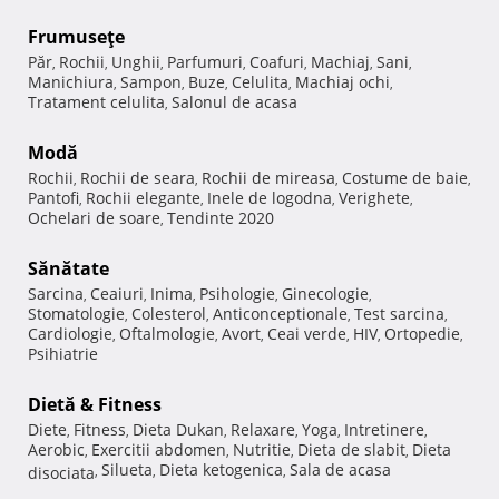
Frumuseţe
Păr
Rochii
Unghii
Parfumuri
Coafuri
Machiaj
Sani
,
,
,
,
,
,
,
Manichiura
Sampon
Buze
Celulita
Machiaj ochi
,
,
,
,
,
Tratament celulita
Salonul de acasa
,
Modă
Rochii
Rochii de seara
Rochii de mireasa
Costume de baie
,
,
,
,
Pantofi
Rochii elegante
Inele de logodna
Verighete
,
,
,
,
Ochelari de soare
Tendinte 2020
,
Sănătate
Sarcina
Ceaiuri
Inima
Psihologie
Ginecologie
,
,
,
,
,
Stomatologie
Colesterol
Anticonceptionale
Test sarcina
,
,
,
,
Cardiologie
Oftalmologie
Avort
Ceai verde
HIV
Ortopedie
,
,
,
,
,
,
Psihiatrie
Dietă & Fitness
Diete
Fitness
Dieta Dukan
Relaxare
Yoga
Intretinere
,
,
,
,
,
,
Aerobic
Exercitii abdomen
Nutritie
Dieta de slabit
Dieta
,
,
,
,
Silueta
Dieta ketogenica
Sala de acasa
disociata
,
,
,