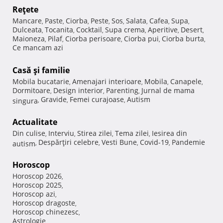
Reţete
Mancare
Paste
Ciorba
Peste
Sos
Salata
Cafea
Supa
,
,
,
,
,
,
,
,
Dulceata
Tocanita
Cocktail
Supa crema
Aperitive
Desert
,
,
,
,
,
,
Maioneza
Pilaf
Ciorba perisoare
Ciorba pui
Ciorba burta
,
,
,
,
,
Ce mancam azi
Casă şi familie
Mobila bucatarie
Amenajari interioare
Mobila
Canapele
,
,
,
,
Dormitoare
Design interior
Parenting
Jurnal de mama
,
,
,
Gravide
Femei curajoase
Autism
singura
,
,
,
Actualitate
Din culise
Interviu
Stirea zilei
Tema zilei
Iesirea din
,
,
,
,
Despărţiri celebre
Vesti Bune
Covid-19
Pandemie
autism
,
,
,
,
Horoscop
Horoscop 2026
,
Horoscop 2025
,
Horoscop azi
,
Horoscop dragoste
,
Horoscop chinezesc
,
Astrologie
,