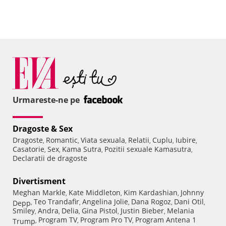
Urmareste-ne pe
Dragoste & Sex
Dragoste
Romantic
Viata sexuala
Relatii
Cuplu
Iubire
,
,
,
,
,
,
Casatorie
Sex
Kama Sutra
Pozitii sexuale Kamasutra
,
,
,
,
Declaratii de dragoste
Divertisment
Meghan Markle
Kate Middleton
Kim Kardashian
Johnny
,
,
,
Teo Trandafir
Angelina Jolie
Dana Rogoz
Dani Otil
Depp
,
,
,
,
,
Smiley
Andra
Delia
Gina Pistol
Justin Bieber
Melania
,
,
,
,
,
Program TV
Program Pro TV
Program Antena 1
Trump
,
,
,