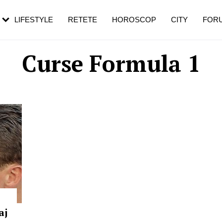
rebui să mergi
și 60 de ani. De ce te trezești mai des
pe măsură ce înaintezi în vârstă
LIFESTYLE
RETETE
HOROSCOP
CITY
FOR
Curse Formula 1
aj