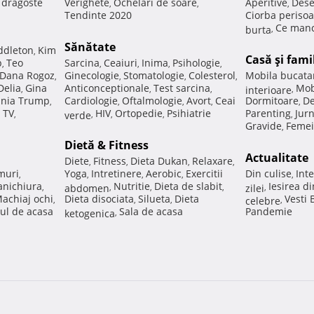
e dragoste
Verighete
Ochelari de soare
Aperitive
Dese
,
,
,
Tendinte 2020
Ciorba perisoa
Ce manc
burta
,
Sănătate
ddleton
Kim
,
Casă şi fami
p
Teo
Sarcina
Ceaiuri
Inima
Psihologie
,
,
,
,
,
Dana Rogoz
Ginecologie
Stomatologie
Colesterol
Mobila bucata
,
,
,
,
Delia
Gina
Anticonceptionale
Test sarcina
Mob
,
,
,
interioare
,
nia Trump
Cardiologie
Oftalmologie
Avort
Ceai
Dormitoare
De
,
,
,
,
,
 TV
HIV
Ortopedie
Psihiatrie
Parenting
Jur
,
verde
,
,
,
,
Gravide
Femei
,
Dietă & Fitness
Actualitate
Diete
Fitness
Dieta Dukan
Relaxare
,
,
,
,
muri
Yoga
Intretinere
Aerobic
Exercitii
Din culise
Inte
,
,
,
,
,
nichiura
Nutritie
Dieta de slabit
Iesirea d
,
abdomen
,
,
,
zilei
,
achiaj ochi
Dieta disociata
Silueta
Dieta
Vesti
,
,
,
celebre
,
ul de acasa
Sala de acasa
Pandemie
ketogenica
,