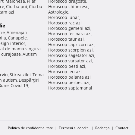
rt
Maioneza
Pilaf
Horoscop dragoste
,
,
,
,
re
Ciorba pui
Ciorba
Horoscop chinezesc
,
,
,
am azi
Astrologie
,
Horoscop lunar
,
Horoscop rac azi
,
lie
Horoscop gemeni azi
,
rie
Amenajari
,
Horoscop fecioara azi
,
ila
Canapele
,
,
Horoscop taur azi
,
sign interior
,
Horoscop capricorn azi
,
nal de mama singura
,
Horoscop scorpion azi
,
 curajoase
Autism
,
Horoscop sagetator azi
,
Horoscop varsator azi
,
Horoscop pesti azi
,
Horoscop leu azi
,
rviu
Stirea zilei
Tema
,
,
Horoscop balanta azi
,
in autism
Despărţiri
,
Horoscop berbec azi
,
 Bune
Covid-19
,
,
Horoscop saptamanal
Politica de confidențialitate
|
Termeni si conditii
|
Redacţia
|
Contact