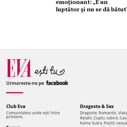
emoționant: „E un
luptător și nu se dă bătut
Urmareste-ne pe
Club Eva
Dragoste & Sex
Comunitatea unde eşti între
Dragoste
Romantic
Viat
,
,
prietene.
Relatii
Cuplu
Iubire
Cas
,
,
,
Kama Sutra
Pozitii sexu
,