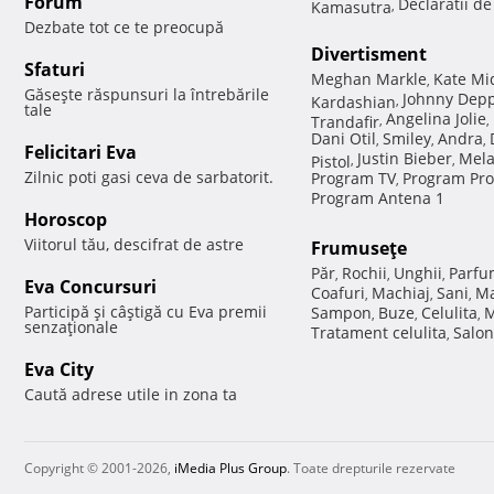
Forum
Declaratii d
Kamasutra
,
Dezbate tot ce te preocupă
Divertisment
Sfaturi
Meghan Markle
Kate Mi
,
Găseşte răspunsuri la întrebările
Johnny Dep
Kardashian
,
tale
Angelina Jolie
Trandafir
,
,
Dani Otil
Smiley
Andra
,
,
,
Felicitari Eva
Justin Bieber
Mela
Pistol
,
,
Zilnic poti gasi ceva de sarbatorit.
Program TV
Program Pro
,
Program Antena 1
Horoscop
Viitorul tău, descifrat de astre
Frumuseţe
Păr
Rochii
Unghii
Parfu
,
,
,
Eva Concursuri
Coafuri
Machiaj
Sani
Ma
,
,
,
Participă şi câştigă cu Eva premii
Sampon
Buze
Celulita
M
,
,
,
senzaţionale
Tratament celulita
Salon
,
Eva City
Caută adrese utile in zona ta
Copyright © 2001-2026,
iMedia Plus Group
. Toate drepturile rezervate