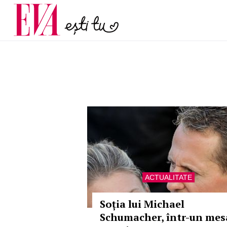
menopauză și când ar t
Carieră
la medic
Actualitate
ACTUALITATE
Soția lui Michael
Schumacher, într-un mes