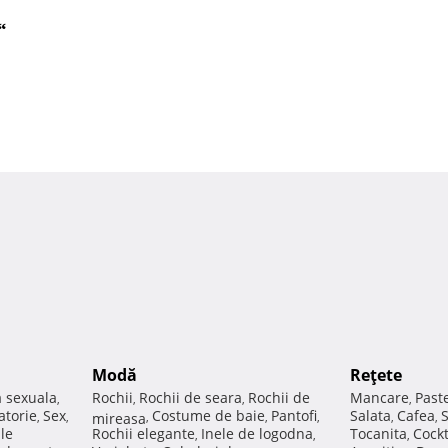
“
Modă
Reţete
a sexuala
Rochii
Rochii de seara
Rochii de
Mancare
Past
,
,
,
,
atorie
Sex
Costume de baie
Pantofi
Salata
Cafea
,
,
mireasa
,
,
,
,
,
ale
Rochii elegante
Inele de logodna
Tocanita
Cockt
,
,
,