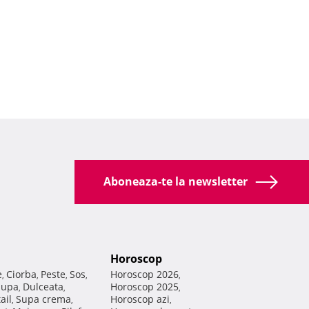
Aboneaza-te la newsletter
Horoscop
e
Ciorba
Peste
Sos
Horoscop 2026
,
,
,
,
,
Supa
Dulceata
Horoscop 2025
,
,
,
ail
Supa crema
Horoscop azi
,
,
,