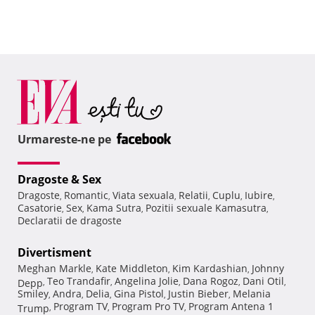
Urmareste-ne pe
Dragoste & Sex
Dragoste
Romantic
Viata sexuala
Relatii
Cuplu
Iubire
,
,
,
,
,
,
Casatorie
Sex
Kama Sutra
Pozitii sexuale Kamasutra
,
,
,
,
Declaratii de dragoste
Divertisment
Meghan Markle
Kate Middleton
Kim Kardashian
Johnny
,
,
,
Teo Trandafir
Angelina Jolie
Dana Rogoz
Dani Otil
Depp
,
,
,
,
,
Smiley
Andra
Delia
Gina Pistol
Justin Bieber
Melania
,
,
,
,
,
Program TV
Program Pro TV
Program Antena 1
Trump
,
,
,