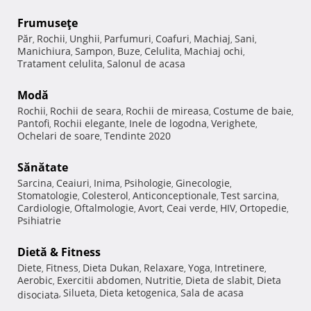
Frumuseţe
Păr
Rochii
Unghii
Parfumuri
Coafuri
Machiaj
Sani
,
,
,
,
,
,
,
Manichiura
Sampon
Buze
Celulita
Machiaj ochi
,
,
,
,
,
Tratament celulita
Salonul de acasa
,
Modă
Rochii
Rochii de seara
Rochii de mireasa
Costume de baie
,
,
,
,
Pantofi
Rochii elegante
Inele de logodna
Verighete
,
,
,
,
Ochelari de soare
Tendinte 2020
,
Sănătate
Sarcina
Ceaiuri
Inima
Psihologie
Ginecologie
,
,
,
,
,
Stomatologie
Colesterol
Anticonceptionale
Test sarcina
,
,
,
,
Cardiologie
Oftalmologie
Avort
Ceai verde
HIV
Ortopedie
,
,
,
,
,
,
Psihiatrie
Dietă & Fitness
Diete
Fitness
Dieta Dukan
Relaxare
Yoga
Intretinere
,
,
,
,
,
,
Aerobic
Exercitii abdomen
Nutritie
Dieta de slabit
Dieta
,
,
,
,
Silueta
Dieta ketogenica
Sala de acasa
disociata
,
,
,