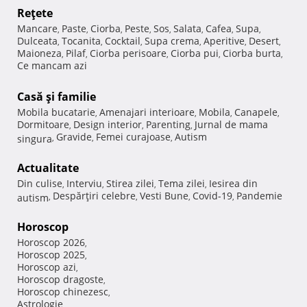
Reţete
Mancare
Paste
Ciorba
Peste
Sos
Salata
Cafea
Supa
,
,
,
,
,
,
,
,
Dulceata
Tocanita
Cocktail
Supa crema
Aperitive
Desert
,
,
,
,
,
,
Maioneza
Pilaf
Ciorba perisoare
Ciorba pui
Ciorba burta
,
,
,
,
,
Ce mancam azi
Casă şi familie
Mobila bucatarie
Amenajari interioare
Mobila
Canapele
,
,
,
,
Dormitoare
Design interior
Parenting
Jurnal de mama
,
,
,
Gravide
Femei curajoase
Autism
singura
,
,
,
Actualitate
Din culise
Interviu
Stirea zilei
Tema zilei
Iesirea din
,
,
,
,
Despărţiri celebre
Vesti Bune
Covid-19
Pandemie
autism
,
,
,
,
Horoscop
Horoscop 2026
,
Horoscop 2025
,
Horoscop azi
,
Horoscop dragoste
,
Horoscop chinezesc
,
Astrologie
,