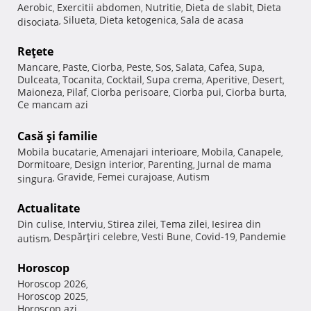
Aerobic
Exercitii abdomen
Nutritie
Dieta de slabit
Dieta
,
,
,
,
Silueta
Dieta ketogenica
Sala de acasa
disociata
,
,
,
Reţete
Mancare
Paste
Ciorba
Peste
Sos
Salata
Cafea
Supa
,
,
,
,
,
,
,
,
Dulceata
Tocanita
Cocktail
Supa crema
Aperitive
Desert
,
,
,
,
,
,
Maioneza
Pilaf
Ciorba perisoare
Ciorba pui
Ciorba burta
,
,
,
,
,
Ce mancam azi
Casă şi familie
Mobila bucatarie
Amenajari interioare
Mobila
Canapele
,
,
,
,
Dormitoare
Design interior
Parenting
Jurnal de mama
,
,
,
Gravide
Femei curajoase
Autism
singura
,
,
,
Actualitate
Din culise
Interviu
Stirea zilei
Tema zilei
Iesirea din
,
,
,
,
Despărţiri celebre
Vesti Bune
Covid-19
Pandemie
autism
,
,
,
,
Horoscop
Horoscop 2026
,
Horoscop 2025
,
Horoscop azi
,