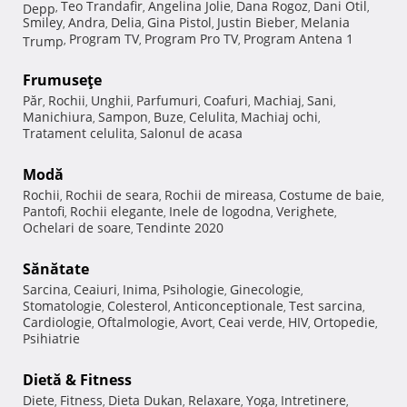
Teo Trandafir
Angelina Jolie
Dana Rogoz
Dani Otil
Depp
,
,
,
,
,
Smiley
Andra
Delia
Gina Pistol
Justin Bieber
Melania
,
,
,
,
,
Program TV
Program Pro TV
Program Antena 1
Trump
,
,
,
Frumuseţe
Păr
Rochii
Unghii
Parfumuri
Coafuri
Machiaj
Sani
,
,
,
,
,
,
,
Manichiura
Sampon
Buze
Celulita
Machiaj ochi
,
,
,
,
,
Tratament celulita
Salonul de acasa
,
Modă
Rochii
Rochii de seara
Rochii de mireasa
Costume de baie
,
,
,
,
Pantofi
Rochii elegante
Inele de logodna
Verighete
,
,
,
,
Ochelari de soare
Tendinte 2020
,
Sănătate
Sarcina
Ceaiuri
Inima
Psihologie
Ginecologie
,
,
,
,
,
Stomatologie
Colesterol
Anticonceptionale
Test sarcina
,
,
,
,
Cardiologie
Oftalmologie
Avort
Ceai verde
HIV
Ortopedie
,
,
,
,
,
,
Psihiatrie
Dietă & Fitness
Diete
Fitness
Dieta Dukan
Relaxare
Yoga
Intretinere
,
,
,
,
,
,