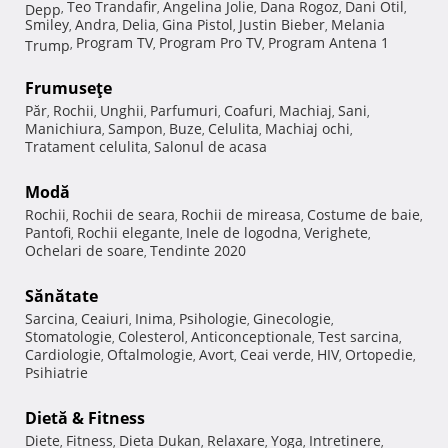
Teo Trandafir
Angelina Jolie
Dana Rogoz
Dani Otil
Depp
,
,
,
,
,
Smiley
Andra
Delia
Gina Pistol
Justin Bieber
Melania
,
,
,
,
,
Program TV
Program Pro TV
Program Antena 1
Trump
,
,
,
Frumuseţe
Păr
Rochii
Unghii
Parfumuri
Coafuri
Machiaj
Sani
,
,
,
,
,
,
,
Manichiura
Sampon
Buze
Celulita
Machiaj ochi
,
,
,
,
,
Tratament celulita
Salonul de acasa
,
Modă
Rochii
Rochii de seara
Rochii de mireasa
Costume de baie
,
,
,
,
Pantofi
Rochii elegante
Inele de logodna
Verighete
,
,
,
,
Ochelari de soare
Tendinte 2020
,
Sănătate
Sarcina
Ceaiuri
Inima
Psihologie
Ginecologie
,
,
,
,
,
Stomatologie
Colesterol
Anticonceptionale
Test sarcina
,
,
,
,
Cardiologie
Oftalmologie
Avort
Ceai verde
HIV
Ortopedie
,
,
,
,
,
,
Psihiatrie
Dietă & Fitness
Diete
Fitness
Dieta Dukan
Relaxare
Yoga
Intretinere
,
,
,
,
,
,