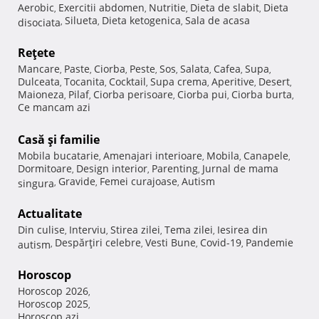
Aerobic
Exercitii abdomen
Nutritie
Dieta de slabit
Dieta
,
,
,
,
Silueta
Dieta ketogenica
Sala de acasa
disociata
,
,
,
Reţete
Mancare
Paste
Ciorba
Peste
Sos
Salata
Cafea
Supa
,
,
,
,
,
,
,
,
Dulceata
Tocanita
Cocktail
Supa crema
Aperitive
Desert
,
,
,
,
,
,
Maioneza
Pilaf
Ciorba perisoare
Ciorba pui
Ciorba burta
,
,
,
,
,
Ce mancam azi
Casă şi familie
Mobila bucatarie
Amenajari interioare
Mobila
Canapele
,
,
,
,
Dormitoare
Design interior
Parenting
Jurnal de mama
,
,
,
Gravide
Femei curajoase
Autism
singura
,
,
,
Actualitate
Din culise
Interviu
Stirea zilei
Tema zilei
Iesirea din
,
,
,
,
Despărţiri celebre
Vesti Bune
Covid-19
Pandemie
autism
,
,
,
,
Horoscop
Horoscop 2026
,
Horoscop 2025
,
Horoscop azi
,