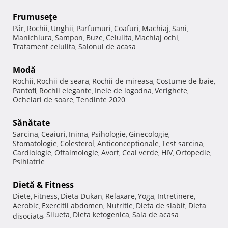
Frumuseţe
Păr
Rochii
Unghii
Parfumuri
Coafuri
Machiaj
Sani
,
,
,
,
,
,
,
Manichiura
Sampon
Buze
Celulita
Machiaj ochi
,
,
,
,
,
Tratament celulita
Salonul de acasa
,
Modă
Rochii
Rochii de seara
Rochii de mireasa
Costume de baie
,
,
,
,
Pantofi
Rochii elegante
Inele de logodna
Verighete
,
,
,
,
Ochelari de soare
Tendinte 2020
,
Sănătate
Sarcina
Ceaiuri
Inima
Psihologie
Ginecologie
,
,
,
,
,
Stomatologie
Colesterol
Anticonceptionale
Test sarcina
,
,
,
,
Cardiologie
Oftalmologie
Avort
Ceai verde
HIV
Ortopedie
,
,
,
,
,
,
Psihiatrie
Dietă & Fitness
Diete
Fitness
Dieta Dukan
Relaxare
Yoga
Intretinere
,
,
,
,
,
,
Aerobic
Exercitii abdomen
Nutritie
Dieta de slabit
Dieta
,
,
,
,
Silueta
Dieta ketogenica
Sala de acasa
disociata
,
,
,