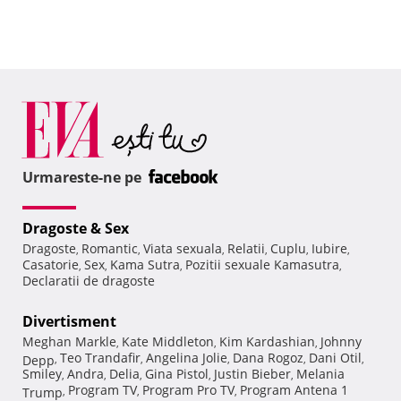
Urmareste-ne pe
Dragoste & Sex
Dragoste
Romantic
Viata sexuala
Relatii
Cuplu
Iubire
,
,
,
,
,
,
Casatorie
Sex
Kama Sutra
Pozitii sexuale Kamasutra
,
,
,
,
Declaratii de dragoste
Divertisment
Meghan Markle
Kate Middleton
Kim Kardashian
Johnny
,
,
,
Teo Trandafir
Angelina Jolie
Dana Rogoz
Dani Otil
Depp
,
,
,
,
,
Smiley
Andra
Delia
Gina Pistol
Justin Bieber
Melania
,
,
,
,
,
Program TV
Program Pro TV
Program Antena 1
Trump
,
,
,