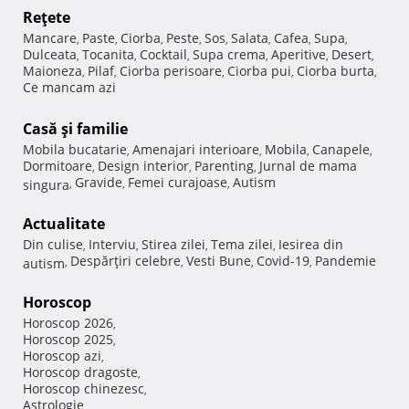
Reţete
Mancare
Paste
Ciorba
Peste
Sos
Salata
Cafea
Supa
,
,
,
,
,
,
,
,
Dulceata
Tocanita
Cocktail
Supa crema
Aperitive
Desert
,
,
,
,
,
,
Maioneza
Pilaf
Ciorba perisoare
Ciorba pui
Ciorba burta
,
,
,
,
,
Ce mancam azi
Casă şi familie
Mobila bucatarie
Amenajari interioare
Mobila
Canapele
,
,
,
,
Dormitoare
Design interior
Parenting
Jurnal de mama
,
,
,
Gravide
Femei curajoase
Autism
singura
,
,
,
Actualitate
Din culise
Interviu
Stirea zilei
Tema zilei
Iesirea din
,
,
,
,
Despărţiri celebre
Vesti Bune
Covid-19
Pandemie
autism
,
,
,
,
Horoscop
Horoscop 2026
,
Horoscop 2025
,
Horoscop azi
,
Horoscop dragoste
,
Horoscop chinezesc
,
Astrologie
,