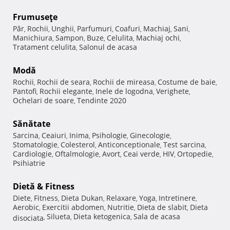
Frumuseţe
Păr
Rochii
Unghii
Parfumuri
Coafuri
Machiaj
Sani
,
,
,
,
,
,
,
Manichiura
Sampon
Buze
Celulita
Machiaj ochi
,
,
,
,
,
Tratament celulita
Salonul de acasa
,
Modă
Rochii
Rochii de seara
Rochii de mireasa
Costume de baie
,
,
,
,
Pantofi
Rochii elegante
Inele de logodna
Verighete
,
,
,
,
Ochelari de soare
Tendinte 2020
,
Sănătate
Sarcina
Ceaiuri
Inima
Psihologie
Ginecologie
,
,
,
,
,
Stomatologie
Colesterol
Anticonceptionale
Test sarcina
,
,
,
,
Cardiologie
Oftalmologie
Avort
Ceai verde
HIV
Ortopedie
,
,
,
,
,
,
Psihiatrie
Dietă & Fitness
Diete
Fitness
Dieta Dukan
Relaxare
Yoga
Intretinere
,
,
,
,
,
,
Aerobic
Exercitii abdomen
Nutritie
Dieta de slabit
Dieta
,
,
,
,
Silueta
Dieta ketogenica
Sala de acasa
disociata
,
,
,