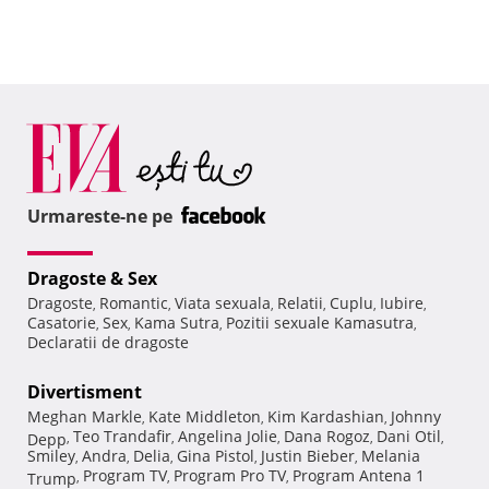
Urmareste-ne pe
Dragoste & Sex
Dragoste
Romantic
Viata sexuala
Relatii
Cuplu
Iubire
,
,
,
,
,
,
Casatorie
Sex
Kama Sutra
Pozitii sexuale Kamasutra
,
,
,
,
Declaratii de dragoste
Divertisment
Meghan Markle
Kate Middleton
Kim Kardashian
Johnny
,
,
,
Teo Trandafir
Angelina Jolie
Dana Rogoz
Dani Otil
Depp
,
,
,
,
,
Smiley
Andra
Delia
Gina Pistol
Justin Bieber
Melania
,
,
,
,
,
Program TV
Program Pro TV
Program Antena 1
Trump
,
,
,