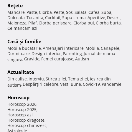
Reţete
Mancare
Paste
Ciorba
Peste
Sos
Salata
Cafea
Supa
,
,
,
,
,
,
,
,
Dulceata
Tocanita
Cocktail
Supa crema
Aperitive
Desert
,
,
,
,
,
,
Maioneza
Pilaf
Ciorba perisoare
Ciorba pui
Ciorba burta
,
,
,
,
,
Ce mancam azi
Casă şi familie
Mobila bucatarie
Amenajari interioare
Mobila
Canapele
,
,
,
,
Dormitoare
Design interior
Parenting
Jurnal de mama
,
,
,
Gravide
Femei curajoase
Autism
singura
,
,
,
Actualitate
Din culise
Interviu
Stirea zilei
Tema zilei
Iesirea din
,
,
,
,
Despărţiri celebre
Vesti Bune
Covid-19
Pandemie
autism
,
,
,
,
Horoscop
Horoscop 2026
,
Horoscop 2025
,
Horoscop azi
,
Horoscop dragoste
,
Horoscop chinezesc
,
Astrologie
,