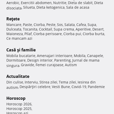
Aerobic
Exercitii abdomen
Nutritie
Dieta de slabit
Dieta
,
,
,
,
Silueta
Dieta ketogenica
Sala de acasa
disociata
,
,
,
Reţete
Mancare
Paste
Ciorba
Peste
Sos
Salata
Cafea
Supa
,
,
,
,
,
,
,
,
Dulceata
Tocanita
Cocktail
Supa crema
Aperitive
Desert
,
,
,
,
,
,
Maioneza
Pilaf
Ciorba perisoare
Ciorba pui
Ciorba burta
,
,
,
,
,
Ce mancam azi
Casă şi familie
Mobila bucatarie
Amenajari interioare
Mobila
Canapele
,
,
,
,
Dormitoare
Design interior
Parenting
Jurnal de mama
,
,
,
Gravide
Femei curajoase
Autism
singura
,
,
,
Actualitate
Din culise
Interviu
Stirea zilei
Tema zilei
Iesirea din
,
,
,
,
Despărţiri celebre
Vesti Bune
Covid-19
Pandemie
autism
,
,
,
,
Horoscop
Horoscop 2026
,
Horoscop 2025
,
Horoscop azi
,