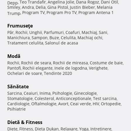
Teo Trandafir
Angelina Jolie
Dana Rogoz
Dani Otil
Depp
,
,
,
,
,
Smiley
Andra
Delia
Gina Pistol
Justin Bieber
Melania
,
,
,
,
,
Program TV
Program Pro TV
Program Antena 1
Trump
,
,
,
Frumuseţe
Păr
Rochii
Unghii
Parfumuri
Coafuri
Machiaj
Sani
,
,
,
,
,
,
,
Manichiura
Sampon
Buze
Celulita
Machiaj ochi
,
,
,
,
,
Tratament celulita
Salonul de acasa
,
Modă
Rochii
Rochii de seara
Rochii de mireasa
Costume de baie
,
,
,
,
Pantofi
Rochii elegante
Inele de logodna
Verighete
,
,
,
,
Ochelari de soare
Tendinte 2020
,
Sănătate
Sarcina
Ceaiuri
Inima
Psihologie
Ginecologie
,
,
,
,
,
Stomatologie
Colesterol
Anticonceptionale
Test sarcina
,
,
,
,
Cardiologie
Oftalmologie
Avort
Ceai verde
HIV
Ortopedie
,
,
,
,
,
,
Psihiatrie
Dietă & Fitness
Diete
Fitness
Dieta Dukan
Relaxare
Yoga
Intretinere
,
,
,
,
,
,