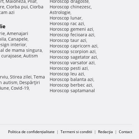
rt
Maioneza
Pilaf
Horoscop dragoste
,
,
,
,
re
Ciorba pui
Ciorba
Horoscop chinezesc
,
,
,
am azi
Astrologie
,
Horoscop lunar
,
Horoscop rac azi
,
lie
Horoscop gemeni azi
,
rie
Amenajari
,
Horoscop fecioara azi
,
ila
Canapele
,
,
Horoscop taur azi
,
sign interior
,
Horoscop capricorn azi
,
nal de mama singura
,
Horoscop scorpion azi
,
 curajoase
Autism
,
Horoscop sagetator azi
,
Horoscop varsator azi
,
Horoscop pesti azi
,
Horoscop leu azi
,
rviu
Stirea zilei
Tema
,
,
Horoscop balanta azi
,
in autism
Despărţiri
,
Horoscop berbec azi
,
 Bune
Covid-19
,
,
Horoscop saptamanal
Politica de confidențialitate
|
Termeni si conditii
|
Redacţia
|
Contact