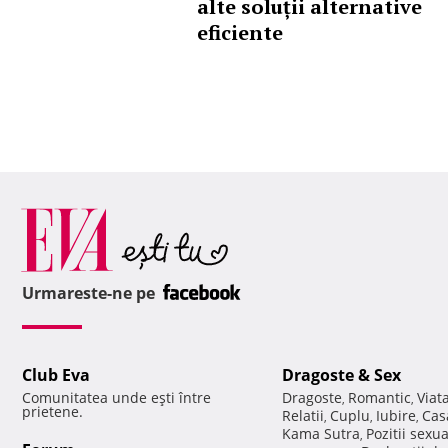
alte soluții alternative
eficiente
Urmareste-ne pe
Club Eva
Dragoste & Sex
Comunitatea unde eşti între
Dragoste
Romantic
Viat
,
,
prietene.
Relatii
Cuplu
Iubire
Cas
,
,
,
Kama Sutra
Pozitii sexu
,