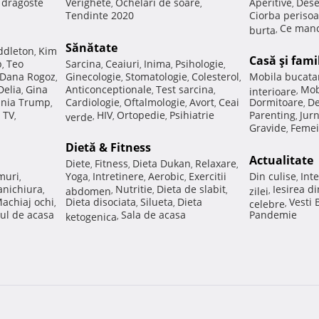
e dragoste
Verighete
Ochelari de soare
Aperitive
Dese
,
,
,
Tendinte 2020
Ciorba perisoa
Ce manc
burta
,
Sănătate
ddleton
Kim
,
Casă şi fami
p
Teo
Sarcina
Ceaiuri
Inima
Psihologie
,
,
,
,
,
Dana Rogoz
Ginecologie
Stomatologie
Colesterol
Mobila bucata
,
,
,
,
Delia
Gina
Anticonceptionale
Test sarcina
Mob
,
,
,
interioare
,
nia Trump
Cardiologie
Oftalmologie
Avort
Ceai
Dormitoare
De
,
,
,
,
,
 TV
HIV
Ortopedie
Psihiatrie
Parenting
Jur
,
verde
,
,
,
,
Gravide
Femei
,
Dietă & Fitness
Actualitate
Diete
Fitness
Dieta Dukan
Relaxare
,
,
,
,
muri
Yoga
Intretinere
Aerobic
Exercitii
Din culise
Inte
,
,
,
,
,
nichiura
Nutritie
Dieta de slabit
Iesirea d
,
abdomen
,
,
,
zilei
,
achiaj ochi
Dieta disociata
Silueta
Dieta
Vesti
,
,
,
celebre
,
ul de acasa
Sala de acasa
Pandemie
ketogenica
,