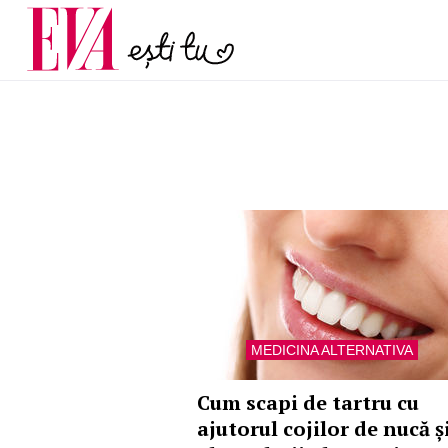
menopauză și când ar t
Carieră
la medic
Actualitate
MEDICINA ALTERNATIVA
Cum scapi de tartru cu
ajutorul cojilor de nucă ș