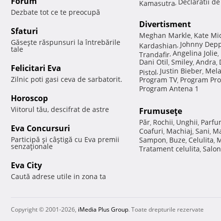
Forum
Declaratii d
Kamasutra
,
Dezbate tot ce te preocupă
Divertisment
Sfaturi
Meghan Markle
Kate Mi
,
Găseşte răspunsuri la întrebările
Johnny Dep
Kardashian
,
tale
Angelina Jolie
Trandafir
,
,
Dani Otil
Smiley
Andra
,
,
,
Felicitari Eva
Justin Bieber
Mela
Pistol
,
,
Zilnic poti gasi ceva de sarbatorit.
Program TV
Program Pro
,
Program Antena 1
Horoscop
Viitorul tău, descifrat de astre
Frumuseţe
Păr
Rochii
Unghii
Parfu
,
,
,
Eva Concursuri
Coafuri
Machiaj
Sani
Ma
,
,
,
Participă şi câştigă cu Eva premii
Sampon
Buze
Celulita
M
,
,
,
senzaţionale
Tratament celulita
Salon
,
Eva City
Caută adrese utile in zona ta
Copyright © 2001-2026,
iMedia Plus Group
. Toate drepturile rezervate