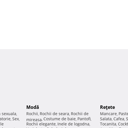
Modă
Reţete
a sexuala
Rochii
Rochii de seara
Rochii de
Mancare
Past
,
,
,
,
atorie
Sex
Costume de baie
Pantofi
Salata
Cafea
,
,
mireasa
,
,
,
,
,
ale
Rochii elegante
Inele de logodna
Tocanita
Cockt
,
,
,