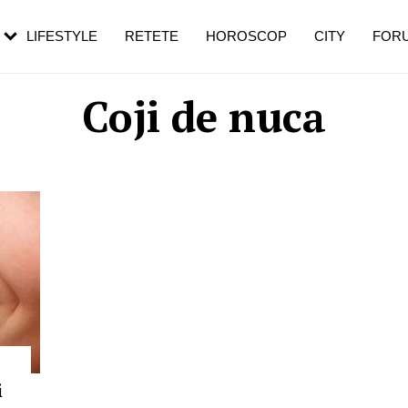
rebui să mergi
și 60 de ani. De ce te trezești mai des
pe măsură ce înaintezi în vârstă
LIFESTYLE
RETETE
HOROSCOP
CITY
FOR
Coji de nuca
i