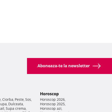
Aboneaza-te la newsletter
Horoscop
e
Ciorba
Peste
Sos
Horoscop 2026
,
,
,
,
,
Supa
Dulceata
Horoscop 2025
,
,
,
ail
Supa crema
Horoscop azi
,
,
,