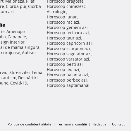
rt
Maioneza
Pilaf
Horoscop dragoste
,
,
,
,
re
Ciorba pui
Ciorba
Horoscop chinezesc
,
,
,
am azi
Astrologie
,
Horoscop lunar
,
Horoscop rac azi
,
lie
Horoscop gemeni azi
,
rie
Amenajari
,
Horoscop fecioara azi
,
ila
Canapele
,
,
Horoscop taur azi
,
sign interior
,
Horoscop capricorn azi
,
nal de mama singura
,
Horoscop scorpion azi
,
 curajoase
Autism
,
Horoscop sagetator azi
,
Horoscop varsator azi
,
Horoscop pesti azi
,
Horoscop leu azi
,
rviu
Stirea zilei
Tema
,
,
Horoscop balanta azi
,
in autism
Despărţiri
,
Horoscop berbec azi
,
 Bune
Covid-19
,
,
Horoscop saptamanal
Politica de confidențialitate
|
Termeni si conditii
|
Redacţia
|
Contact