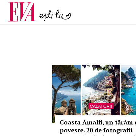
menopauză și când ar t
Carieră
la medic
Actualitate
CALATORII
Coasta Amalfi, un tărâm 
poveste. 20 de fotografii