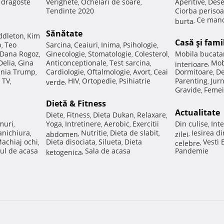
e dragoste
Verighete
Ochelari de soare
Aperitive
Dese
,
,
,
Tendinte 2020
Ciorba perisoa
Ce manc
burta
,
Sănătate
ddleton
Kim
,
Casă şi fami
p
Teo
Sarcina
Ceaiuri
Inima
Psihologie
,
,
,
,
,
Dana Rogoz
Ginecologie
Stomatologie
Colesterol
Mobila bucata
,
,
,
,
Delia
Gina
Anticonceptionale
Test sarcina
Mob
,
,
,
interioare
,
nia Trump
Cardiologie
Oftalmologie
Avort
Ceai
Dormitoare
De
,
,
,
,
,
 TV
HIV
Ortopedie
Psihiatrie
Parenting
Jur
,
verde
,
,
,
,
Gravide
Femei
,
Dietă & Fitness
Actualitate
Diete
Fitness
Dieta Dukan
Relaxare
,
,
,
,
muri
Yoga
Intretinere
Aerobic
Exercitii
Din culise
Inte
,
,
,
,
,
nichiura
Nutritie
Dieta de slabit
Iesirea d
,
abdomen
,
,
,
zilei
,
achiaj ochi
Dieta disociata
Silueta
Dieta
Vesti
,
,
,
celebre
,
ul de acasa
Sala de acasa
Pandemie
ketogenica
,