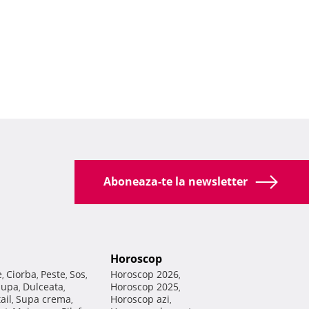
Aboneaza-te la newsletter
Horoscop
e
Ciorba
Peste
Sos
Horoscop 2026
,
,
,
,
,
Supa
Dulceata
Horoscop 2025
,
,
,
ail
Supa crema
Horoscop azi
,
,
,