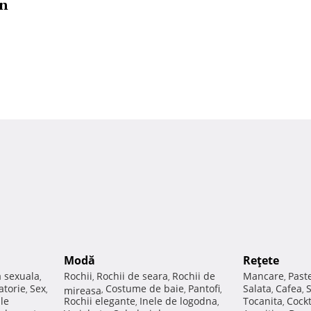
în
Modă
Reţete
a sexuala
Rochii
Rochii de seara
Rochii de
Mancare
Past
,
,
,
,
atorie
Sex
Costume de baie
Pantofi
Salata
Cafea
,
,
mireasa
,
,
,
,
,
ale
Rochii elegante
Inele de logodna
Tocanita
Cockt
,
,
,