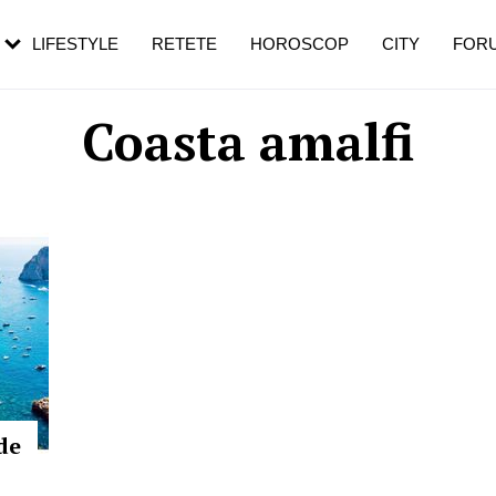
rebui să mergi
și 60 de ani. De ce te trezești mai des
pe măsură ce înaintezi în vârstă
LIFESTYLE
RETETE
HOROSCOP
CITY
FOR
Coasta amalfi
de