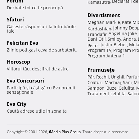
Forum
Declaratii d
Kamasutra
,
Dezbate tot ce te preocupă
Divertisment
Sfaturi
Meghan Markle
Kate Mi
,
Găseşte răspunsuri la întrebările
Johnny Dep
Kardashian
,
tale
Angelina Jolie
Trandafir
,
,
Dani Otil
Smiley
Andra
,
,
,
Felicitari Eva
Justin Bieber
Mela
Pistol
,
,
Zilnic poti gasi ceva de sarbatorit.
Program TV
Program Pro
,
Program Antena 1
Horoscop
Viitorul tău, descifrat de astre
Frumuseţe
Păr
Rochii
Unghii
Parfu
,
,
,
Eva Concursuri
Coafuri
Machiaj
Sani
Ma
,
,
,
Participă şi câştigă cu Eva premii
Sampon
Buze
Celulita
M
,
,
,
senzaţionale
Tratament celulita
Salon
,
Eva City
Caută adrese utile in zona ta
Copyright © 2001-2026,
iMedia Plus Group
. Toate drepturile rezervate