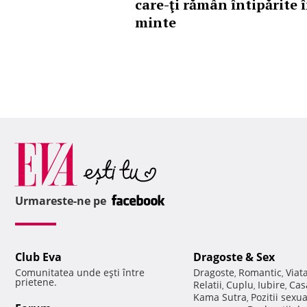
care-ţi rămân întipărite 
minte
Urmareste-ne pe
Club Eva
Dragoste & Sex
Comunitatea unde eşti între
Dragoste
Romantic
Viat
,
,
prietene.
Relatii
Cuplu
Iubire
Cas
,
,
,
Kama Sutra
Pozitii sexu
,