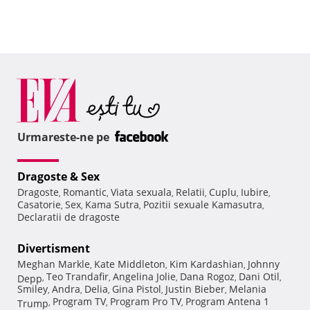
Urmareste-ne pe
Dragoste & Sex
Dragoste
Romantic
Viata sexuala
Relatii
Cuplu
Iubire
,
,
,
,
,
,
Casatorie
Sex
Kama Sutra
Pozitii sexuale Kamasutra
,
,
,
,
Declaratii de dragoste
Divertisment
Meghan Markle
Kate Middleton
Kim Kardashian
Johnny
,
,
,
Teo Trandafir
Angelina Jolie
Dana Rogoz
Dani Otil
Depp
,
,
,
,
,
Smiley
Andra
Delia
Gina Pistol
Justin Bieber
Melania
,
,
,
,
,
Program TV
Program Pro TV
Program Antena 1
Trump
,
,
,