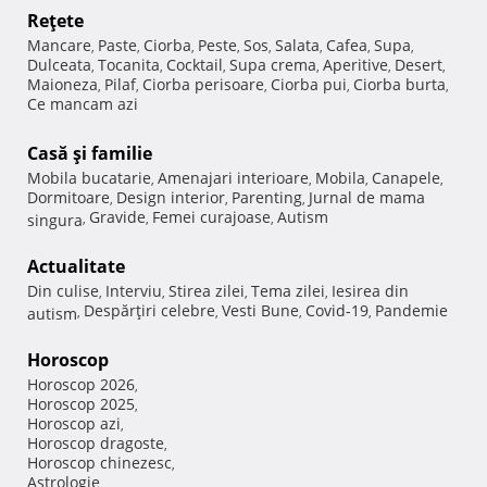
Reţete
Mancare
Paste
Ciorba
Peste
Sos
Salata
Cafea
Supa
,
,
,
,
,
,
,
,
Dulceata
Tocanita
Cocktail
Supa crema
Aperitive
Desert
,
,
,
,
,
,
Maioneza
Pilaf
Ciorba perisoare
Ciorba pui
Ciorba burta
,
,
,
,
,
Ce mancam azi
Casă şi familie
Mobila bucatarie
Amenajari interioare
Mobila
Canapele
,
,
,
,
Dormitoare
Design interior
Parenting
Jurnal de mama
,
,
,
Gravide
Femei curajoase
Autism
singura
,
,
,
Actualitate
Din culise
Interviu
Stirea zilei
Tema zilei
Iesirea din
,
,
,
,
Despărţiri celebre
Vesti Bune
Covid-19
Pandemie
autism
,
,
,
,
Horoscop
Horoscop 2026
,
Horoscop 2025
,
Horoscop azi
,
Horoscop dragoste
,
Horoscop chinezesc
,
Astrologie
,