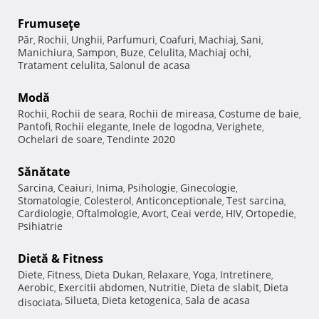
Frumuseţe
Păr
Rochii
Unghii
Parfumuri
Coafuri
Machiaj
Sani
,
,
,
,
,
,
,
Manichiura
Sampon
Buze
Celulita
Machiaj ochi
,
,
,
,
,
Tratament celulita
Salonul de acasa
,
Modă
Rochii
Rochii de seara
Rochii de mireasa
Costume de baie
,
,
,
,
Pantofi
Rochii elegante
Inele de logodna
Verighete
,
,
,
,
Ochelari de soare
Tendinte 2020
,
Sănătate
Sarcina
Ceaiuri
Inima
Psihologie
Ginecologie
,
,
,
,
,
Stomatologie
Colesterol
Anticonceptionale
Test sarcina
,
,
,
,
Cardiologie
Oftalmologie
Avort
Ceai verde
HIV
Ortopedie
,
,
,
,
,
,
Psihiatrie
Dietă & Fitness
Diete
Fitness
Dieta Dukan
Relaxare
Yoga
Intretinere
,
,
,
,
,
,
Aerobic
Exercitii abdomen
Nutritie
Dieta de slabit
Dieta
,
,
,
,
Silueta
Dieta ketogenica
Sala de acasa
disociata
,
,
,