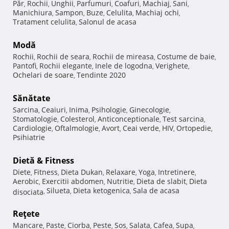
Păr
Rochii
Unghii
Parfumuri
Coafuri
Machiaj
Sani
,
,
,
,
,
,
,
Manichiura
Sampon
Buze
Celulita
Machiaj ochi
,
,
,
,
,
Tratament celulita
Salonul de acasa
,
Modă
Rochii
Rochii de seara
Rochii de mireasa
Costume de baie
,
,
,
,
Pantofi
Rochii elegante
Inele de logodna
Verighete
,
,
,
,
Ochelari de soare
Tendinte 2020
,
Sănătate
Sarcina
Ceaiuri
Inima
Psihologie
Ginecologie
,
,
,
,
,
Stomatologie
Colesterol
Anticonceptionale
Test sarcina
,
,
,
,
Cardiologie
Oftalmologie
Avort
Ceai verde
HIV
Ortopedie
,
,
,
,
,
,
Psihiatrie
Dietă & Fitness
Diete
Fitness
Dieta Dukan
Relaxare
Yoga
Intretinere
,
,
,
,
,
,
Aerobic
Exercitii abdomen
Nutritie
Dieta de slabit
Dieta
,
,
,
,
Silueta
Dieta ketogenica
Sala de acasa
disociata
,
,
,
Reţete
Mancare
Paste
Ciorba
Peste
Sos
Salata
Cafea
Supa
,
,
,
,
,
,
,
,