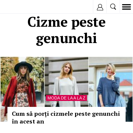
Inregistreaza
Cizme peste
genunchi
MODA DE LA A LA Z
Cum să porți cizmele peste genunchi
în acest an