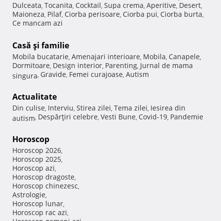
Dulceata
Tocanita
Cocktail
Supa crema
Aperitive
Desert
,
,
,
,
,
,
Maioneza
Pilaf
Ciorba perisoare
Ciorba pui
Ciorba burta
,
,
,
,
,
Ce mancam azi
Casă şi familie
Mobila bucatarie
Amenajari interioare
Mobila
Canapele
,
,
,
,
Dormitoare
Design interior
Parenting
Jurnal de mama
,
,
,
Gravide
Femei curajoase
Autism
singura
,
,
,
Actualitate
Din culise
Interviu
Stirea zilei
Tema zilei
Iesirea din
,
,
,
,
Despărţiri celebre
Vesti Bune
Covid-19
Pandemie
autism
,
,
,
,
Horoscop
Horoscop 2026
,
Horoscop 2025
,
Horoscop azi
,
Horoscop dragoste
,
Horoscop chinezesc
,
Astrologie
,
Horoscop lunar
,
Horoscop rac azi
,