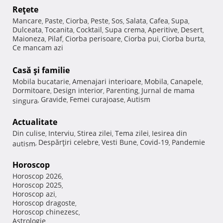
Reţete
Mancare
Paste
Ciorba
Peste
Sos
Salata
Cafea
Supa
,
,
,
,
,
,
,
,
Dulceata
Tocanita
Cocktail
Supa crema
Aperitive
Desert
,
,
,
,
,
,
Maioneza
Pilaf
Ciorba perisoare
Ciorba pui
Ciorba burta
,
,
,
,
,
Ce mancam azi
Casă şi familie
Mobila bucatarie
Amenajari interioare
Mobila
Canapele
,
,
,
,
Dormitoare
Design interior
Parenting
Jurnal de mama
,
,
,
Gravide
Femei curajoase
Autism
singura
,
,
,
Actualitate
Din culise
Interviu
Stirea zilei
Tema zilei
Iesirea din
,
,
,
,
Despărţiri celebre
Vesti Bune
Covid-19
Pandemie
autism
,
,
,
,
Horoscop
Horoscop 2026
,
Horoscop 2025
,
Horoscop azi
,
Horoscop dragoste
,
Horoscop chinezesc
,
Astrologie
,