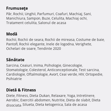
Frumuseţe
Păr
Rochii
Unghii
Parfumuri
Coafuri
Machiaj
Sani
,
,
,
,
,
,
,
Manichiura
Sampon
Buze
Celulita
Machiaj ochi
,
,
,
,
,
Tratament celulita
Salonul de acasa
,
Modă
Rochii
Rochii de seara
Rochii de mireasa
Costume de baie
,
,
,
,
Pantofi
Rochii elegante
Inele de logodna
Verighete
,
,
,
,
Ochelari de soare
Tendinte 2020
,
Sănătate
Sarcina
Ceaiuri
Inima
Psihologie
Ginecologie
,
,
,
,
,
Stomatologie
Colesterol
Anticonceptionale
Test sarcina
,
,
,
,
Cardiologie
Oftalmologie
Avort
Ceai verde
HIV
Ortopedie
,
,
,
,
,
,
Psihiatrie
Dietă & Fitness
Diete
Fitness
Dieta Dukan
Relaxare
Yoga
Intretinere
,
,
,
,
,
,
Aerobic
Exercitii abdomen
Nutritie
Dieta de slabit
Dieta
,
,
,
,
Silueta
Dieta ketogenica
Sala de acasa
disociata
,
,
,