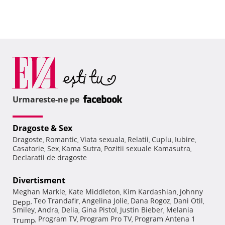
Urmareste-ne pe
Dragoste & Sex
Dragoste
Romantic
Viata sexuala
Relatii
Cuplu
Iubire
,
,
,
,
,
,
Casatorie
Sex
Kama Sutra
Pozitii sexuale Kamasutra
,
,
,
,
Declaratii de dragoste
Divertisment
Meghan Markle
Kate Middleton
Kim Kardashian
Johnny
,
,
,
Teo Trandafir
Angelina Jolie
Dana Rogoz
Dani Otil
Depp
,
,
,
,
,
Smiley
Andra
Delia
Gina Pistol
Justin Bieber
Melania
,
,
,
,
,
Program TV
Program Pro TV
Program Antena 1
Trump
,
,
,