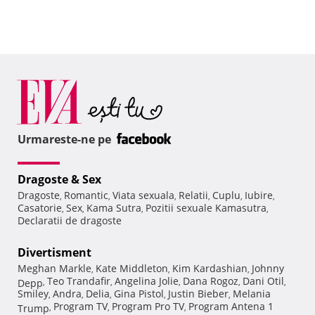
Urmareste-ne pe
Dragoste & Sex
Dragoste
Romantic
Viata sexuala
Relatii
Cuplu
Iubire
,
,
,
,
,
,
Casatorie
Sex
Kama Sutra
Pozitii sexuale Kamasutra
,
,
,
,
Declaratii de dragoste
Divertisment
Meghan Markle
Kate Middleton
Kim Kardashian
Johnny
,
,
,
Teo Trandafir
Angelina Jolie
Dana Rogoz
Dani Otil
Depp
,
,
,
,
,
Smiley
Andra
Delia
Gina Pistol
Justin Bieber
Melania
,
,
,
,
,
Program TV
Program Pro TV
Program Antena 1
Trump
,
,
,