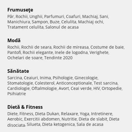
Frumuseţe
Păr
Rochii
Unghii
Parfumuri
Coafuri
Machiaj
Sani
,
,
,
,
,
,
,
Manichiura
Sampon
Buze
Celulita
Machiaj ochi
,
,
,
,
,
Tratament celulita
Salonul de acasa
,
Modă
Rochii
Rochii de seara
Rochii de mireasa
Costume de baie
,
,
,
,
Pantofi
Rochii elegante
Inele de logodna
Verighete
,
,
,
,
Ochelari de soare
Tendinte 2020
,
Sănătate
Sarcina
Ceaiuri
Inima
Psihologie
Ginecologie
,
,
,
,
,
Stomatologie
Colesterol
Anticonceptionale
Test sarcina
,
,
,
,
Cardiologie
Oftalmologie
Avort
Ceai verde
HIV
Ortopedie
,
,
,
,
,
,
Psihiatrie
Dietă & Fitness
Diete
Fitness
Dieta Dukan
Relaxare
Yoga
Intretinere
,
,
,
,
,
,
Aerobic
Exercitii abdomen
Nutritie
Dieta de slabit
Dieta
,
,
,
,
Silueta
Dieta ketogenica
Sala de acasa
disociata
,
,
,