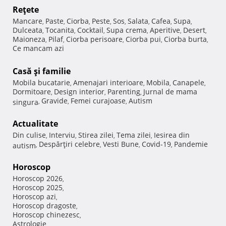
Reţete
Mancare
Paste
Ciorba
Peste
Sos
Salata
Cafea
Supa
,
,
,
,
,
,
,
,
Dulceata
Tocanita
Cocktail
Supa crema
Aperitive
Desert
,
,
,
,
,
,
Maioneza
Pilaf
Ciorba perisoare
Ciorba pui
Ciorba burta
,
,
,
,
,
Ce mancam azi
Casă şi familie
Mobila bucatarie
Amenajari interioare
Mobila
Canapele
,
,
,
,
Dormitoare
Design interior
Parenting
Jurnal de mama
,
,
,
Gravide
Femei curajoase
Autism
singura
,
,
,
Actualitate
Din culise
Interviu
Stirea zilei
Tema zilei
Iesirea din
,
,
,
,
Despărţiri celebre
Vesti Bune
Covid-19
Pandemie
autism
,
,
,
,
Horoscop
Horoscop 2026
,
Horoscop 2025
,
Horoscop azi
,
Horoscop dragoste
,
Horoscop chinezesc
,
Astrologie
,