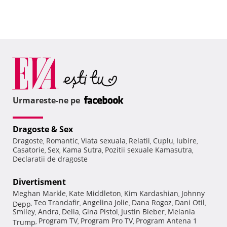
Urmareste-ne pe
Dragoste & Sex
Dragoste
Romantic
Viata sexuala
Relatii
Cuplu
Iubire
,
,
,
,
,
,
Casatorie
Sex
Kama Sutra
Pozitii sexuale Kamasutra
,
,
,
,
Declaratii de dragoste
Divertisment
Meghan Markle
Kate Middleton
Kim Kardashian
Johnny
,
,
,
Teo Trandafir
Angelina Jolie
Dana Rogoz
Dani Otil
Depp
,
,
,
,
,
Smiley
Andra
Delia
Gina Pistol
Justin Bieber
Melania
,
,
,
,
,
Program TV
Program Pro TV
Program Antena 1
Trump
,
,
,