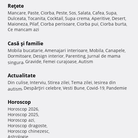
Reţete
Mancare
Paste
Ciorba
Peste
Sos
Salata
Cafea
Supa
,
,
,
,
,
,
,
,
Dulceata
Tocanita
Cocktail
Supa crema
Aperitive
Desert
,
,
,
,
,
,
Maioneza
Pilaf
Ciorba perisoare
Ciorba pui
Ciorba burta
,
,
,
,
,
Ce mancam azi
Casă şi familie
Mobila bucatarie
Amenajari interioare
Mobila
Canapele
,
,
,
,
Dormitoare
Design interior
Parenting
Jurnal de mama
,
,
,
Gravide
Femei curajoase
Autism
singura
,
,
,
Actualitate
Din culise
Interviu
Stirea zilei
Tema zilei
Iesirea din
,
,
,
,
Despărţiri celebre
Vesti Bune
Covid-19
Pandemie
autism
,
,
,
,
Horoscop
Horoscop 2026
,
Horoscop 2025
,
Horoscop azi
,
Horoscop dragoste
,
Horoscop chinezesc
,
Astrologie
,