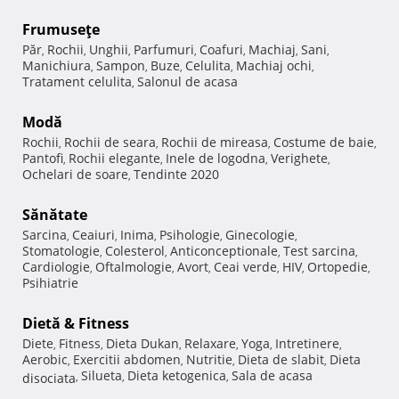
Frumuseţe
Păr
Rochii
Unghii
Parfumuri
Coafuri
Machiaj
Sani
,
,
,
,
,
,
,
Manichiura
Sampon
Buze
Celulita
Machiaj ochi
,
,
,
,
,
Tratament celulita
Salonul de acasa
,
Modă
Rochii
Rochii de seara
Rochii de mireasa
Costume de baie
,
,
,
,
Pantofi
Rochii elegante
Inele de logodna
Verighete
,
,
,
,
Ochelari de soare
Tendinte 2020
,
Sănătate
Sarcina
Ceaiuri
Inima
Psihologie
Ginecologie
,
,
,
,
,
Stomatologie
Colesterol
Anticonceptionale
Test sarcina
,
,
,
,
Cardiologie
Oftalmologie
Avort
Ceai verde
HIV
Ortopedie
,
,
,
,
,
,
Psihiatrie
Dietă & Fitness
Diete
Fitness
Dieta Dukan
Relaxare
Yoga
Intretinere
,
,
,
,
,
,
Aerobic
Exercitii abdomen
Nutritie
Dieta de slabit
Dieta
,
,
,
,
Silueta
Dieta ketogenica
Sala de acasa
disociata
,
,
,