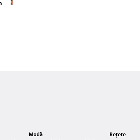
n
Modă
Reţete