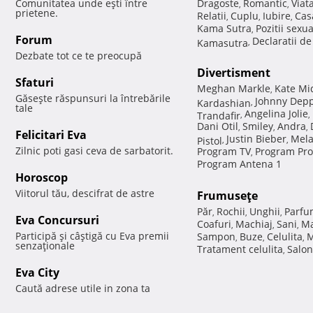
Comunitatea unde eşti între
Dragoste
Romantic
Viat
,
,
prietene.
Relatii
Cuplu
Iubire
Cas
,
,
,
Kama Sutra
Pozitii sexu
,
Forum
Declaratii d
Kamasutra
,
Dezbate tot ce te preocupă
Divertisment
Sfaturi
Meghan Markle
Kate Mi
,
Găseşte răspunsuri la întrebările
Johnny Dep
Kardashian
,
tale
Angelina Jolie
Trandafir
,
,
Dani Otil
Smiley
Andra
,
,
,
Felicitari Eva
Justin Bieber
Mela
Pistol
,
,
Zilnic poti gasi ceva de sarbatorit.
Program TV
Program Pro
,
Program Antena 1
Horoscop
Viitorul tău, descifrat de astre
Frumuseţe
Păr
Rochii
Unghii
Parfu
,
,
,
Eva Concursuri
Coafuri
Machiaj
Sani
Ma
,
,
,
Participă şi câştigă cu Eva premii
Sampon
Buze
Celulita
M
,
,
,
senzaţionale
Tratament celulita
Salon
,
Eva City
Caută adrese utile in zona ta