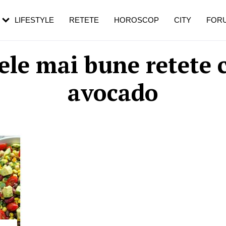
rebui să mergi
și 60 de ani. De ce te trezești mai des
pe măsură ce înaintezi în vârstă
LIFESTYLE
RETETE
HOROSCOP
CITY
FOR
ele mai bune retete 
avocado