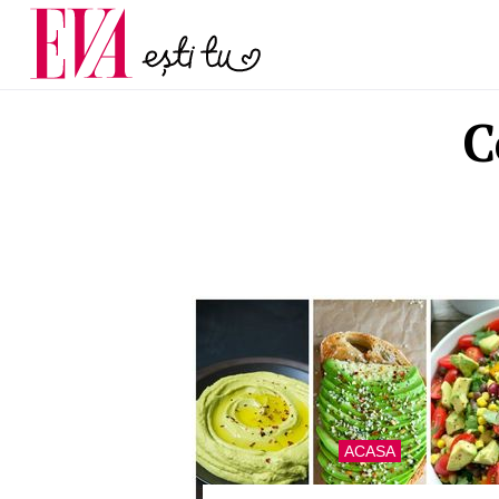
menopauză și când ar t
Carieră
la medic
Actualitate
C
ACASA