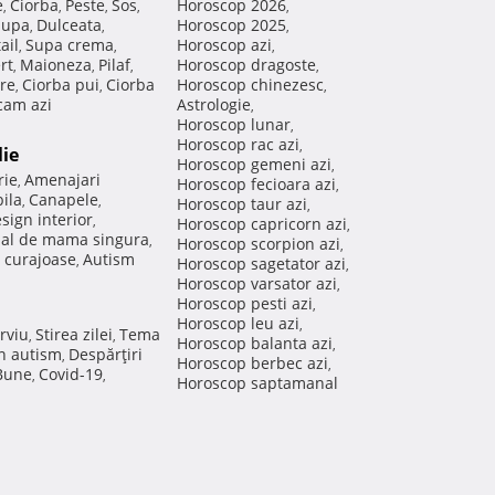
e
Ciorba
Peste
Sos
Horoscop 2026
,
,
,
,
,
Supa
Dulceata
Horoscop 2025
,
,
,
ail
Supa crema
Horoscop azi
,
,
,
rt
Maioneza
Pilaf
Horoscop dragoste
,
,
,
,
re
Ciorba pui
Ciorba
Horoscop chinezesc
,
,
,
am azi
Astrologie
,
Horoscop lunar
,
Horoscop rac azi
,
lie
Horoscop gemeni azi
,
rie
Amenajari
,
Horoscop fecioara azi
,
ila
Canapele
,
,
Horoscop taur azi
,
sign interior
,
Horoscop capricorn azi
,
nal de mama singura
,
Horoscop scorpion azi
,
 curajoase
Autism
,
Horoscop sagetator azi
,
Horoscop varsator azi
,
Horoscop pesti azi
,
Horoscop leu azi
,
rviu
Stirea zilei
Tema
,
,
Horoscop balanta azi
,
in autism
Despărţiri
,
Horoscop berbec azi
,
 Bune
Covid-19
,
,
Horoscop saptamanal