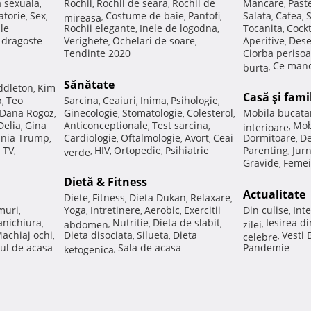
a sexuala
Rochii
Rochii de seara
Rochii de
Mancare
Past
,
,
,
,
atorie
Sex
Costume de baie
Pantofi
Salata
Cafea
,
,
mireasa
,
,
,
,
,
ale
Rochii elegante
Inele de logodna
Tocanita
Cockt
,
,
,
e dragoste
Verighete
Ochelari de soare
Aperitive
Dese
,
,
,
Tendinte 2020
Ciorba perisoa
Ce manc
burta
,
Sănătate
ddleton
Kim
,
Casă şi fami
p
Teo
Sarcina
Ceaiuri
Inima
Psihologie
,
,
,
,
,
Dana Rogoz
Ginecologie
Stomatologie
Colesterol
Mobila bucata
,
,
,
,
Delia
Gina
Anticonceptionale
Test sarcina
Mob
,
,
,
interioare
,
nia Trump
Cardiologie
Oftalmologie
Avort
Ceai
Dormitoare
De
,
,
,
,
,
 TV
HIV
Ortopedie
Psihiatrie
Parenting
Jur
,
verde
,
,
,
,
Gravide
Femei
,
Dietă & Fitness
Actualitate
Diete
Fitness
Dieta Dukan
Relaxare
,
,
,
,
muri
Yoga
Intretinere
Aerobic
Exercitii
Din culise
Inte
,
,
,
,
,
nichiura
Nutritie
Dieta de slabit
Iesirea d
,
abdomen
,
,
,
zilei
,
achiaj ochi
Dieta disociata
Silueta
Dieta
Vesti
,
,
,
celebre
,
ul de acasa
Sala de acasa
Pandemie
ketogenica
,