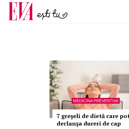
și 60 de ani. De ce te t
Carieră
pe măsură ce înaintez
Actualitate
MEDICINA PREVENTIVA
7 greşeli de dietă care po
declanşa dureri de cap