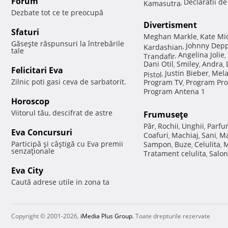
Forum
Declaratii d
Kamasutra
,
Dezbate tot ce te preocupă
Divertisment
Sfaturi
Meghan Markle
Kate Mi
,
Găseşte răspunsuri la întrebările
Johnny Dep
Kardashian
,
tale
Angelina Jolie
Trandafir
,
,
Dani Otil
Smiley
Andra
,
,
,
Felicitari Eva
Justin Bieber
Mela
Pistol
,
,
Zilnic poti gasi ceva de sarbatorit.
Program TV
Program Pro
,
Program Antena 1
Horoscop
Viitorul tău, descifrat de astre
Frumuseţe
Păr
Rochii
Unghii
Parfu
,
,
,
Eva Concursuri
Coafuri
Machiaj
Sani
Ma
,
,
,
Participă şi câştigă cu Eva premii
Sampon
Buze
Celulita
M
,
,
,
senzaţionale
Tratament celulita
Salon
,
Eva City
Caută adrese utile in zona ta
Copyright © 2001-2026,
iMedia Plus Group
. Toate drepturile rezervate