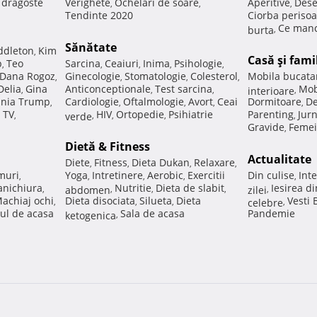
e dragoste
Verighete
Ochelari de soare
Aperitive
Dese
,
,
,
Tendinte 2020
Ciorba perisoa
Ce manc
burta
,
Sănătate
ddleton
Kim
,
Casă şi fami
p
Teo
Sarcina
Ceaiuri
Inima
Psihologie
,
,
,
,
,
Dana Rogoz
Ginecologie
Stomatologie
Colesterol
Mobila bucata
,
,
,
,
Delia
Gina
Anticonceptionale
Test sarcina
Mob
,
,
,
interioare
,
nia Trump
Cardiologie
Oftalmologie
Avort
Ceai
Dormitoare
De
,
,
,
,
,
 TV
HIV
Ortopedie
Psihiatrie
Parenting
Jur
,
verde
,
,
,
,
Gravide
Femei
,
Dietă & Fitness
Actualitate
Diete
Fitness
Dieta Dukan
Relaxare
,
,
,
,
muri
Yoga
Intretinere
Aerobic
Exercitii
Din culise
Inte
,
,
,
,
,
nichiura
Nutritie
Dieta de slabit
Iesirea d
,
abdomen
,
,
,
zilei
,
achiaj ochi
Dieta disociata
Silueta
Dieta
Vesti
,
,
,
celebre
,
ul de acasa
Sala de acasa
Pandemie
ketogenica
,