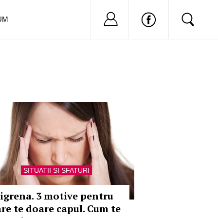
Nu ai cont?
Inregistreaza-
UM
SITUATII SI SFATURI
igrena. 3 motive pentru
are te doare capul. Cum te