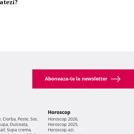
ratezi?
Aboneaza-te la newsletter
Horoscop
e
Ciorba
Peste
Sos
Horoscop 2026
,
,
,
,
,
Supa
Dulceata
Horoscop 2025
,
,
,
ail
Supa crema
Horoscop azi
,
,
,