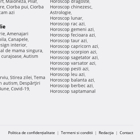
rt
Maioneza
Pilaf
Horoscop dragoste
,
,
,
,
re
Ciorba pui
Ciorba
Horoscop chinezesc
,
,
,
am azi
Astrologie
,
Horoscop lunar
,
Horoscop rac azi
,
lie
Horoscop gemeni azi
,
rie
Amenajari
,
Horoscop fecioara azi
,
ila
Canapele
,
,
Horoscop taur azi
,
sign interior
,
Horoscop capricorn azi
,
nal de mama singura
,
Horoscop scorpion azi
,
 curajoase
Autism
,
Horoscop sagetator azi
,
Horoscop varsator azi
,
Horoscop pesti azi
,
Horoscop leu azi
,
rviu
Stirea zilei
Tema
,
,
Horoscop balanta azi
,
in autism
Despărţiri
,
Horoscop berbec azi
,
 Bune
Covid-19
,
,
Horoscop saptamanal
Politica de confidențialitate
|
Termeni si conditii
|
Redacţia
|
Contact