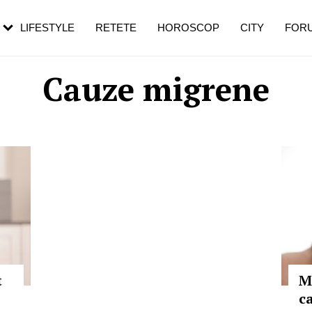
rezești mai des
Cât durează, cum te pregătești și cât
i în vârstă
de dureroasă este investigația
LIFESTYLE
RETETE
HOROSCOP
CITY
FOR
Cauze migrene
t
M
c