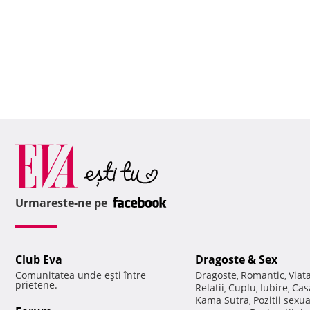
Urmareste-ne pe
Club Eva
Dragoste & Sex
Comunitatea unde eşti între
Dragoste
Romantic
Viat
,
,
prietene.
Relatii
Cuplu
Iubire
Cas
,
,
,
Kama Sutra
Pozitii sexu
,