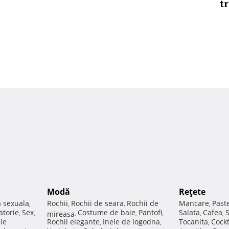
t
Modă
Reţete
a sexuala
Rochii
Rochii de seara
Rochii de
Mancare
Past
,
,
,
,
atorie
Sex
Costume de baie
Pantofi
Salata
Cafea
,
,
mireasa
,
,
,
,
,
ale
Rochii elegante
Inele de logodna
Tocanita
Cockt
,
,
,