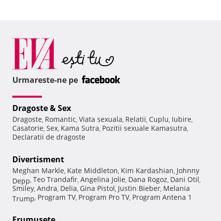
Urmareste-ne pe
Dragoste & Sex
Dragoste
Romantic
Viata sexuala
Relatii
Cuplu
Iubire
,
,
,
,
,
,
Casatorie
Sex
Kama Sutra
Pozitii sexuale Kamasutra
,
,
,
,
Declaratii de dragoste
Divertisment
Meghan Markle
Kate Middleton
Kim Kardashian
Johnny
,
,
,
Teo Trandafir
Angelina Jolie
Dana Rogoz
Dani Otil
Depp
,
,
,
,
,
Smiley
Andra
Delia
Gina Pistol
Justin Bieber
Melania
,
,
,
,
,
Program TV
Program Pro TV
Program Antena 1
Trump
,
,
,
Frumuseţe