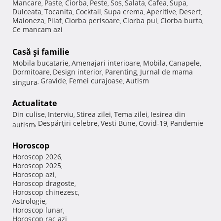
Mancare
Paste
Ciorba
Peste
Sos
Salata
Cafea
Supa
,
,
,
,
,
,
,
,
Dulceata
Tocanita
Cocktail
Supa crema
Aperitive
Desert
,
,
,
,
,
,
Maioneza
Pilaf
Ciorba perisoare
Ciorba pui
Ciorba burta
,
,
,
,
,
Ce mancam azi
Casă şi familie
Mobila bucatarie
Amenajari interioare
Mobila
Canapele
,
,
,
,
Dormitoare
Design interior
Parenting
Jurnal de mama
,
,
,
Gravide
Femei curajoase
Autism
singura
,
,
,
Actualitate
Din culise
Interviu
Stirea zilei
Tema zilei
Iesirea din
,
,
,
,
Despărţiri celebre
Vesti Bune
Covid-19
Pandemie
autism
,
,
,
,
Horoscop
Horoscop 2026
,
Horoscop 2025
,
Horoscop azi
,
Horoscop dragoste
,
Horoscop chinezesc
,
Astrologie
,
Horoscop lunar
,
Horoscop rac azi
,