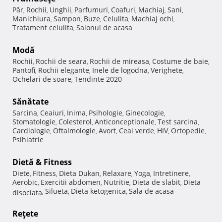
Păr
Rochii
Unghii
Parfumuri
Coafuri
Machiaj
Sani
,
,
,
,
,
,
,
Manichiura
Sampon
Buze
Celulita
Machiaj ochi
,
,
,
,
,
Tratament celulita
Salonul de acasa
,
Modă
Rochii
Rochii de seara
Rochii de mireasa
Costume de baie
,
,
,
,
Pantofi
Rochii elegante
Inele de logodna
Verighete
,
,
,
,
Ochelari de soare
Tendinte 2020
,
Sănătate
Sarcina
Ceaiuri
Inima
Psihologie
Ginecologie
,
,
,
,
,
Stomatologie
Colesterol
Anticonceptionale
Test sarcina
,
,
,
,
Cardiologie
Oftalmologie
Avort
Ceai verde
HIV
Ortopedie
,
,
,
,
,
,
Psihiatrie
Dietă & Fitness
Diete
Fitness
Dieta Dukan
Relaxare
Yoga
Intretinere
,
,
,
,
,
,
Aerobic
Exercitii abdomen
Nutritie
Dieta de slabit
Dieta
,
,
,
,
Silueta
Dieta ketogenica
Sala de acasa
disociata
,
,
,
Reţete