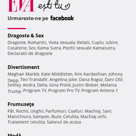
Urmareste-ne pe
Dragoste & Sex
Dragoste
Romantic
Viata sexuala
Relatii
Cuplu
Iubire
,
,
,
,
,
,
Casatorie
Sex
Kama Sutra
Pozitii sexuale Kamasutra
,
,
,
,
Declaratii de dragoste
Divertisment
Meghan Markle
Kate Middleton
Kim Kardashian
Johnny
,
,
,
Teo Trandafir
Angelina Jolie
Dana Rogoz
Dani Otil
Depp
,
,
,
,
,
Smiley
Andra
Delia
Gina Pistol
Justin Bieber
Melania
,
,
,
,
,
Program TV
Program Pro TV
Program Antena 1
Trump
,
,
,
Frumuseţe
Păr
Rochii
Unghii
Parfumuri
Coafuri
Machiaj
Sani
,
,
,
,
,
,
,
Manichiura
Sampon
Buze
Celulita
Machiaj ochi
,
,
,
,
,
Tratament celulita
Salonul de acasa
,
Modă