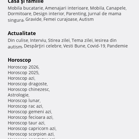
Casă şi familie
Mobila bucatarie
Amenajari interioare
Mobila
Canapele
,
,
,
,
Dormitoare
Design interior
Parenting
Jurnal de mama
,
,
,
Gravide
Femei curajoase
Autism
singura
,
,
,
Actualitate
Din culise
Interviu
Stirea zilei
Tema zilei
Iesirea din
,
,
,
,
Despărţiri celebre
Vesti Bune
Covid-19
Pandemie
autism
,
,
,
,
Horoscop
Horoscop 2026
,
Horoscop 2025
,
Horoscop azi
,
Horoscop dragoste
,
Horoscop chinezesc
,
Astrologie
,
Horoscop lunar
,
Horoscop rac azi
,
Horoscop gemeni azi
,
Horoscop fecioara azi
,
Horoscop taur azi
,
Horoscop capricorn azi
,
Horoscop scorpion azi
,