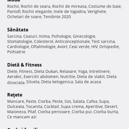
Rochii
Rochii de seara
Rochii de mireasa
Costume de baie
,
,
,
,
Pantofi
Rochii elegante
Inele de logodna
Verighete
,
,
,
,
Ochelari de soare
Tendinte 2020
,
Sănătate
Sarcina
Ceaiuri
Inima
Psihologie
Ginecologie
,
,
,
,
,
Stomatologie
Colesterol
Anticonceptionale
Test sarcina
,
,
,
,
Cardiologie
Oftalmologie
Avort
Ceai verde
HIV
Ortopedie
,
,
,
,
,
,
Psihiatrie
Dietă & Fitness
Diete
Fitness
Dieta Dukan
Relaxare
Yoga
Intretinere
,
,
,
,
,
,
Aerobic
Exercitii abdomen
Nutritie
Dieta de slabit
Dieta
,
,
,
,
Silueta
Dieta ketogenica
Sala de acasa
disociata
,
,
,
Reţete
Mancare
Paste
Ciorba
Peste
Sos
Salata
Cafea
Supa
,
,
,
,
,
,
,
,
Dulceata
Tocanita
Cocktail
Supa crema
Aperitive
Desert
,
,
,
,
,
,
Maioneza
Pilaf
Ciorba perisoare
Ciorba pui
Ciorba burta
,
,
,
,
,
Ce mancam azi