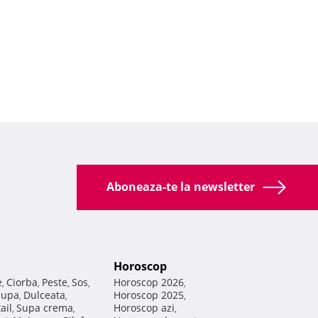
Aboneaza-te la newsletter
Horoscop
e
Ciorba
Peste
Sos
Horoscop 2026
,
,
,
,
,
Supa
Dulceata
Horoscop 2025
,
,
,
ail
Supa crema
Horoscop azi
,
,
,