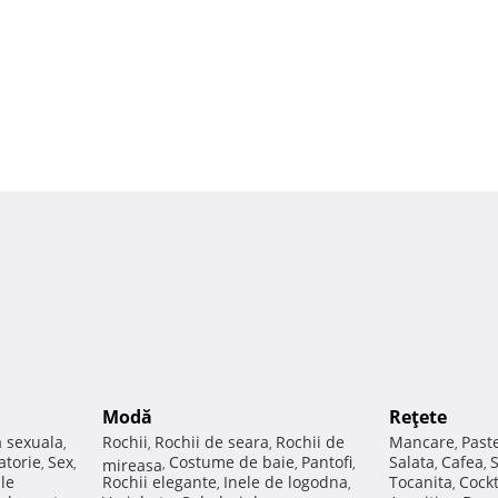
Modă
Reţete
a sexuala
Rochii
Rochii de seara
Rochii de
Mancare
Past
,
,
,
,
atorie
Sex
Costume de baie
Pantofi
Salata
Cafea
,
,
mireasa
,
,
,
,
,
ale
Rochii elegante
Inele de logodna
Tocanita
Cockt
,
,
,