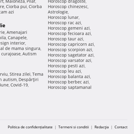
rt
Maioneza
Pilaf
Horoscop dragoste
,
,
,
,
re
Ciorba pui
Ciorba
Horoscop chinezesc
,
,
,
am azi
Astrologie
,
Horoscop lunar
,
Horoscop rac azi
,
lie
Horoscop gemeni azi
,
rie
Amenajari
,
Horoscop fecioara azi
,
ila
Canapele
,
,
Horoscop taur azi
,
sign interior
,
Horoscop capricorn azi
,
nal de mama singura
,
Horoscop scorpion azi
,
 curajoase
Autism
,
Horoscop sagetator azi
,
Horoscop varsator azi
,
Horoscop pesti azi
,
Horoscop leu azi
,
rviu
Stirea zilei
Tema
,
,
Horoscop balanta azi
,
in autism
Despărţiri
,
Horoscop berbec azi
,
 Bune
Covid-19
,
,
Horoscop saptamanal
Politica de confidențialitate
|
Termeni si conditii
|
Redacţia
|
Contact