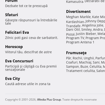
Forum
Declaratii d
Kamasutra
,
Dezbate tot ce te preocupă
Divertisment
Sfaturi
Meghan Markle
Kate Mi
,
Găseşte răspunsuri la întrebările
Johnny Dep
Kardashian
,
tale
Angelina Jolie
Trandafir
,
,
Dani Otil
Smiley
Andra
,
,
,
Felicitari Eva
Justin Bieber
Mela
Pistol
,
,
Zilnic poti gasi ceva de sarbatorit.
Program TV
Program Pro
,
Program Antena 1
Horoscop
Viitorul tău, descifrat de astre
Frumuseţe
Păr
Rochii
Unghii
Parfu
,
,
,
Eva Concursuri
Coafuri
Machiaj
Sani
Ma
,
,
,
Participă şi câştigă cu Eva premii
Sampon
Buze
Celulita
M
,
,
,
senzaţionale
Tratament celulita
Salon
,
Eva City
Caută adrese utile in zona ta
Copyright © 2001-2026,
iMedia Plus Group
. Toate drepturile rezervate