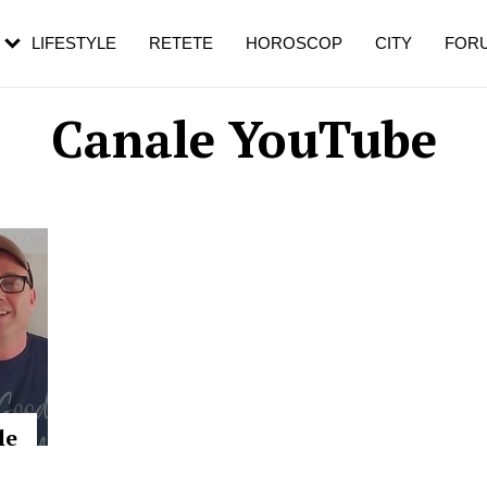
rezești mai des
Cât durează, cum te pregătești și cât
i în vârstă
de dureroasă este investigația
LIFESTYLE
RETETE
HOROSCOP
CITY
FOR
Canale YouTube
le