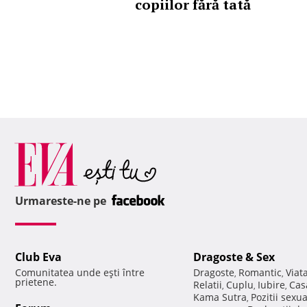
copiilor fără tată
Urmareste-ne pe
Club Eva
Dragoste & Sex
Comunitatea unde eşti între
Dragoste
Romantic
Viat
,
,
prietene.
Relatii
Cuplu
Iubire
Cas
,
,
,
Kama Sutra
Pozitii sexu
,