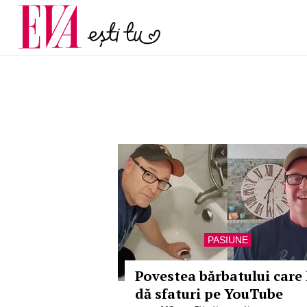
și 60 de ani. De ce te t
Carieră
pe măsură ce înaintez
Actualitate
PASIUNE
Povestea bărbatului care 
dă sfaturi pe YouTube