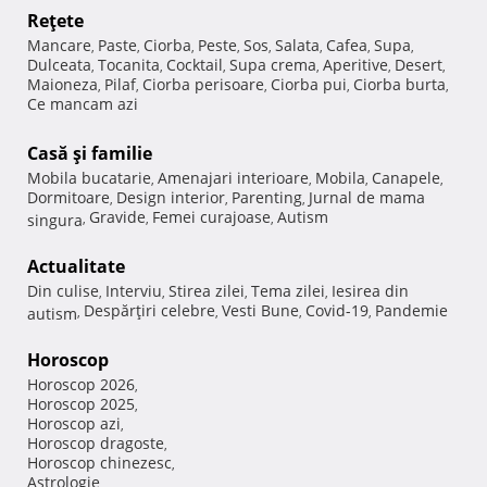
Reţete
Mancare
Paste
Ciorba
Peste
Sos
Salata
Cafea
Supa
,
,
,
,
,
,
,
,
Dulceata
Tocanita
Cocktail
Supa crema
Aperitive
Desert
,
,
,
,
,
,
Maioneza
Pilaf
Ciorba perisoare
Ciorba pui
Ciorba burta
,
,
,
,
,
Ce mancam azi
Casă şi familie
Mobila bucatarie
Amenajari interioare
Mobila
Canapele
,
,
,
,
Dormitoare
Design interior
Parenting
Jurnal de mama
,
,
,
Gravide
Femei curajoase
Autism
singura
,
,
,
Actualitate
Din culise
Interviu
Stirea zilei
Tema zilei
Iesirea din
,
,
,
,
Despărţiri celebre
Vesti Bune
Covid-19
Pandemie
autism
,
,
,
,
Horoscop
Horoscop 2026
,
Horoscop 2025
,
Horoscop azi
,
Horoscop dragoste
,
Horoscop chinezesc
,
Astrologie
,