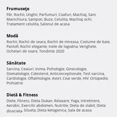
Frumuseţe
Păr
Rochii
Unghii
Parfumuri
Coafuri
Machiaj
Sani
,
,
,
,
,
,
,
Manichiura
Sampon
Buze
Celulita
Machiaj ochi
,
,
,
,
,
Tratament celulita
Salonul de acasa
,
Modă
Rochii
Rochii de seara
Rochii de mireasa
Costume de baie
,
,
,
,
Pantofi
Rochii elegante
Inele de logodna
Verighete
,
,
,
,
Ochelari de soare
Tendinte 2020
,
Sănătate
Sarcina
Ceaiuri
Inima
Psihologie
Ginecologie
,
,
,
,
,
Stomatologie
Colesterol
Anticonceptionale
Test sarcina
,
,
,
,
Cardiologie
Oftalmologie
Avort
Ceai verde
HIV
Ortopedie
,
,
,
,
,
,
Psihiatrie
Dietă & Fitness
Diete
Fitness
Dieta Dukan
Relaxare
Yoga
Intretinere
,
,
,
,
,
,
Aerobic
Exercitii abdomen
Nutritie
Dieta de slabit
Dieta
,
,
,
,
Silueta
Dieta ketogenica
Sala de acasa
disociata
,
,
,