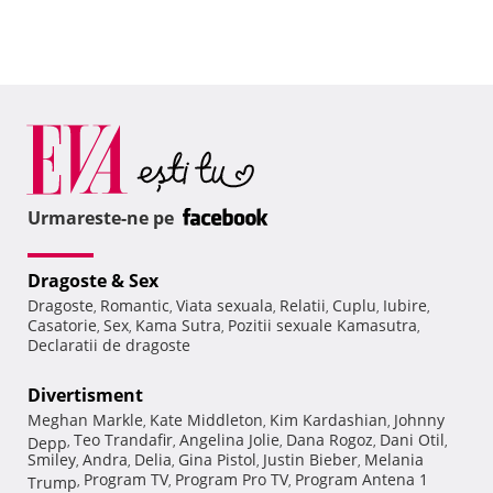
Urmareste-ne pe
Dragoste & Sex
Dragoste
Romantic
Viata sexuala
Relatii
Cuplu
Iubire
,
,
,
,
,
,
Casatorie
Sex
Kama Sutra
Pozitii sexuale Kamasutra
,
,
,
,
Declaratii de dragoste
Divertisment
Meghan Markle
Kate Middleton
Kim Kardashian
Johnny
,
,
,
Teo Trandafir
Angelina Jolie
Dana Rogoz
Dani Otil
Depp
,
,
,
,
,
Smiley
Andra
Delia
Gina Pistol
Justin Bieber
Melania
,
,
,
,
,
Program TV
Program Pro TV
Program Antena 1
Trump
,
,
,