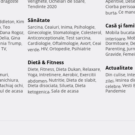
e dragoste
Verighete
Ochelari de soare
Aperitive
Dese
,
,
,
Tendinte 2020
Ciorba perisoa
Ce manc
burta
,
Sănătate
ddleton
Kim
,
Casă şi fami
p
Teo
Sarcina
Ceaiuri
Inima
Psihologie
,
,
,
,
,
Dana Rogoz
Ginecologie
Stomatologie
Colesterol
Mobila bucata
,
,
,
,
Delia
Gina
Anticonceptionale
Test sarcina
Mob
,
,
,
interioare
,
nia Trump
Cardiologie
Oftalmologie
Avort
Ceai
Dormitoare
De
,
,
,
,
,
 TV
HIV
Ortopedie
Psihiatrie
Parenting
Jur
,
verde
,
,
,
,
Gravide
Femei
,
Dietă & Fitness
Actualitate
Diete
Fitness
Dieta Dukan
Relaxare
,
,
,
,
muri
Yoga
Intretinere
Aerobic
Exercitii
Din culise
Inte
,
,
,
,
,
nichiura
Nutritie
Dieta de slabit
Iesirea d
,
abdomen
,
,
,
zilei
,
achiaj ochi
Dieta disociata
Silueta
Dieta
Vesti
,
,
,
celebre
,
ul de acasa
Sala de acasa
Pandemie
ketogenica
,