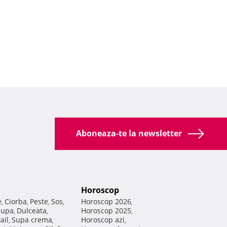
Aboneaza-te la newsletter
Horoscop
e
Ciorba
Peste
Sos
Horoscop 2026
,
,
,
,
,
Supa
Dulceata
Horoscop 2025
,
,
,
ail
Supa crema
Horoscop azi
,
,
,