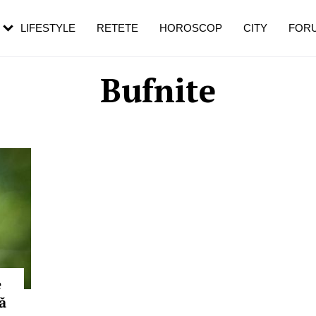
rebui să mergi
și 60 de ani. De ce te trezești mai des
pe măsură ce înaintezi în vârstă
LIFESTYLE
RETETE
HOROSCOP
CITY
FOR
Bufnite
e
ă