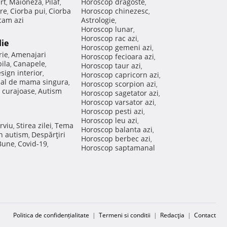
rt
Maioneza
Pilaf
Horoscop dragoste
,
,
,
,
re
Ciorba pui
Ciorba
Horoscop chinezesc
,
,
,
am azi
Astrologie
,
Horoscop lunar
,
Horoscop rac azi
,
lie
Horoscop gemeni azi
,
rie
Amenajari
,
Horoscop fecioara azi
,
ila
Canapele
,
,
Horoscop taur azi
,
sign interior
,
Horoscop capricorn azi
,
nal de mama singura
,
Horoscop scorpion azi
,
 curajoase
Autism
,
Horoscop sagetator azi
,
Horoscop varsator azi
,
Horoscop pesti azi
,
Horoscop leu azi
,
rviu
Stirea zilei
Tema
,
,
Horoscop balanta azi
,
in autism
Despărţiri
,
Horoscop berbec azi
,
 Bune
Covid-19
,
,
Horoscop saptamanal
Politica de confidențialitate
|
Termeni si conditii
|
Redacţia
|
Contact