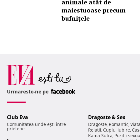
animale atât de
maiestuoase precum
bufniţele
Urmareste-ne pe
Club Eva
Dragoste & Sex
Comunitatea unde eşti între
Dragoste
Romantic
Viat
,
,
prietene.
Relatii
Cuplu
Iubire
Cas
,
,
,
Kama Sutra
Pozitii sexu
,