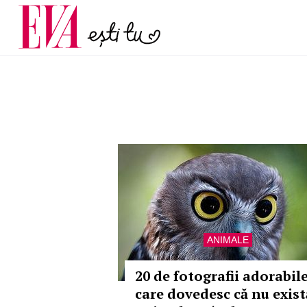
menopauză și când ar t
Carieră
la medic
Actualitate
ANIMALE
20 de fotografii adorabil
care dovedesc că nu exist