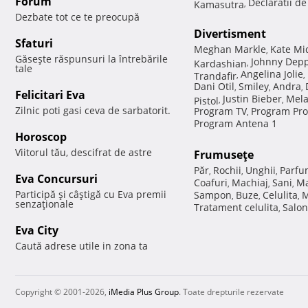
Forum
Declaratii d
Kamasutra
,
Dezbate tot ce te preocupă
Divertisment
Sfaturi
Meghan Markle
Kate Mi
,
Găseşte răspunsuri la întrebările
Johnny Dep
Kardashian
,
tale
Angelina Jolie
Trandafir
,
,
Dani Otil
Smiley
Andra
,
,
,
Felicitari Eva
Justin Bieber
Mela
Pistol
,
,
Zilnic poti gasi ceva de sarbatorit.
Program TV
Program Pro
,
Program Antena 1
Horoscop
Viitorul tău, descifrat de astre
Frumuseţe
Păr
Rochii
Unghii
Parfu
,
,
,
Eva Concursuri
Coafuri
Machiaj
Sani
Ma
,
,
,
Participă şi câştigă cu Eva premii
Sampon
Buze
Celulita
M
,
,
,
senzaţionale
Tratament celulita
Salon
,
Eva City
Caută adrese utile in zona ta
Copyright © 2001-2026,
iMedia Plus Group
. Toate drepturile rezervate