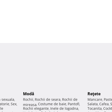
Modă
Reţete
a sexuala
Rochii
Rochii de seara
Rochii de
Mancare
Past
,
,
,
,
atorie
Sex
Costume de baie
Pantofi
Salata
Cafea
,
,
mireasa
,
,
,
,
,
ale
Rochii elegante
Inele de logodna
Tocanita
Cockt
,
,
,