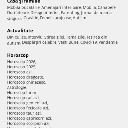
Casă şi familie
Mobila bucatarie
Amenajari interioare
Mobila
Canapele
,
,
,
,
Dormitoare
Design interior
Parenting
Jurnal de mama
,
,
,
Gravide
Femei curajoase
Autism
singura
,
,
,
Actualitate
Din culise
Interviu
Stirea zilei
Tema zilei
Iesirea din
,
,
,
,
Despărţiri celebre
Vesti Bune
Covid-19
Pandemie
autism
,
,
,
,
Horoscop
Horoscop 2026
,
Horoscop 2025
,
Horoscop azi
,
Horoscop dragoste
,
Horoscop chinezesc
,
Astrologie
,
Horoscop lunar
,
Horoscop rac azi
,
Horoscop gemeni azi
,
Horoscop fecioara azi
,
Horoscop taur azi
,
Horoscop capricorn azi
,
Horoscop scorpion azi
,