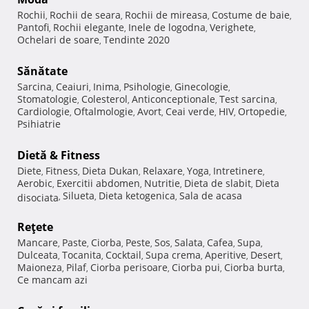
Rochii
Rochii de seara
Rochii de mireasa
Costume de baie
,
,
,
,
Pantofi
Rochii elegante
Inele de logodna
Verighete
,
,
,
,
Ochelari de soare
Tendinte 2020
,
Sănătate
Sarcina
Ceaiuri
Inima
Psihologie
Ginecologie
,
,
,
,
,
Stomatologie
Colesterol
Anticonceptionale
Test sarcina
,
,
,
,
Cardiologie
Oftalmologie
Avort
Ceai verde
HIV
Ortopedie
,
,
,
,
,
,
Psihiatrie
Dietă & Fitness
Diete
Fitness
Dieta Dukan
Relaxare
Yoga
Intretinere
,
,
,
,
,
,
Aerobic
Exercitii abdomen
Nutritie
Dieta de slabit
Dieta
,
,
,
,
Silueta
Dieta ketogenica
Sala de acasa
disociata
,
,
,
Reţete
Mancare
Paste
Ciorba
Peste
Sos
Salata
Cafea
Supa
,
,
,
,
,
,
,
,
Dulceata
Tocanita
Cocktail
Supa crema
Aperitive
Desert
,
,
,
,
,
,
Maioneza
Pilaf
Ciorba perisoare
Ciorba pui
Ciorba burta
,
,
,
,
,
Ce mancam azi