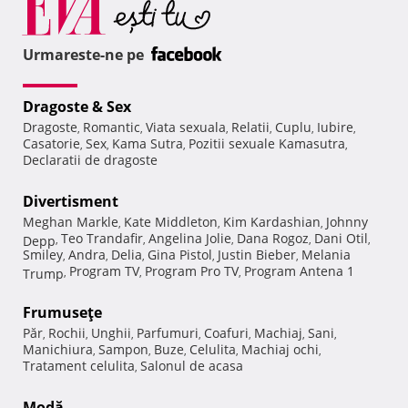
Urmareste-ne pe
Dragoste & Sex
Dragoste
Romantic
Viata sexuala
Relatii
Cuplu
Iubire
,
,
,
,
,
,
Casatorie
Sex
Kama Sutra
Pozitii sexuale Kamasutra
,
,
,
,
Declaratii de dragoste
Divertisment
Meghan Markle
Kate Middleton
Kim Kardashian
Johnny
,
,
,
Teo Trandafir
Angelina Jolie
Dana Rogoz
Dani Otil
Depp
,
,
,
,
,
Smiley
Andra
Delia
Gina Pistol
Justin Bieber
Melania
,
,
,
,
,
Program TV
Program Pro TV
Program Antena 1
Trump
,
,
,
Frumuseţe
Păr
Rochii
Unghii
Parfumuri
Coafuri
Machiaj
Sani
,
,
,
,
,
,
,
Manichiura
Sampon
Buze
Celulita
Machiaj ochi
,
,
,
,
,
Tratament celulita
Salonul de acasa
,
Modă